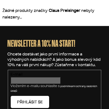
Žádné produkty značky
Claus Preisinger
nebyly
nalezeny...
Z
á
p
NEWSLETTER A 10% NA START!
a
t
í
E-mail
Vložením e-mailu souhlasíte s
podmínkami ochrany osobních
údajů
PŘIHLÁSIT SE