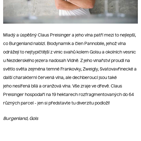
Mladý a úspěšný Claus Preisinger a jeho vína patří mezi to nejlepší,
co Burgenland nabízí. Biodynamik a člen Pannobile, jehož vína
odrážejí to nejtypičtější z vinic svahů kolem Golsu a okolních vesnic
u Neziderského jezera nadosah Vídně. Z jeho vinařství proudí na
světlo světa zejména temné Frankovky, Zweigly, Svatovavřinecké a
další charakterní červená vína, ale dechberoucí jsou také
jeho nesířená bílá a oranžová vína. Vše zraje ve dřevě. Claus
Preisinger hospodaří na 19 hektarech rozfragmentovaných do 64
různých parcel - jen si představte tu diverzitu podloží!
Burgenland, Gols