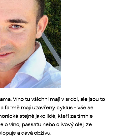
ma. Víno tu všichni mají v srdci, ale jsou to
Na farmě mají uzavřený cyklus - vše se
nická stejně jako lidé, kteří za tímhle
jde o víno, passatu nebo olivový olej, ze
lopuje a dává obživu.