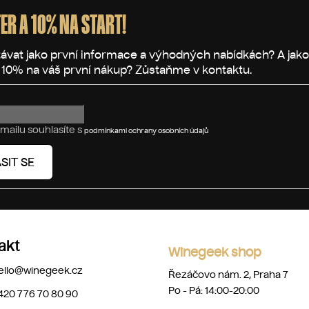
ER A 10% NA START!
mailu souhlasíte s
podmínkami ochrany osobních údajů
SIT SE
akt
Winegeek shop
ello
@
winegeek.cz
Řezáčovo nám. 2, Praha 7
Po - Pá: 14:00-20:00
420 776 70 80 90