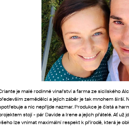
Criante je malé rodinné vinařství a farma ze sicilského Alca
především zemědělci a jejich záběr je tak mnohem širší. 
spotřebuje a nic nepřijde nazmar. Produkce je čistá a harmo
projektem stojí - pár Davide a Irene a jejich přátelé. Ať už 
všeho lze vnímat maximální respekt k přírodě, která je obk