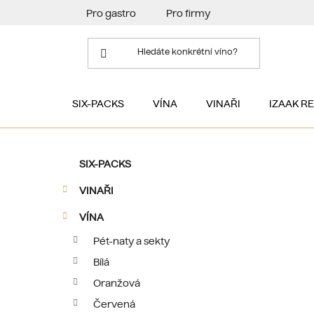
Přejít
Pro gastro
Pro firmy
na
obsah
SIX-PACKS
VÍNA
VINAŘI
IZAAK R
P
K
Přeskočit
SIX-PACKS
a
kategorie
o
t
VINAŘI
s
e
t
g
VÍNA
r
o
Pét-naty a sekty
a
r
Bílá
i
n
e
n
Oranžová
í
Červená