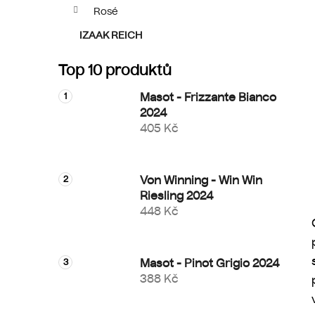
p
Rosé
a
IZAAK REICH
n
e
Top 10 produktů
l
Masot - Frizzante Bianco
2024
405 Kč
Von Winning - Win Win
Riesling 2024
448 Kč
Masot - Pinot Grigio 2024
388 Kč