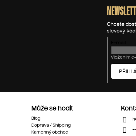
á
p
NEWSLETT
a
t
í
E-mail
Vložením e-
PŘIHLÁ
Může se hodit
Kont
Blog
h
Doprava / Shipping
+
Kamenný obchod