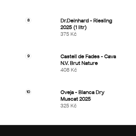
Dr.Deinhard - Riesling
2025 (1 litr)
375 Kč
Castell de Fades - Cava
N.V. Brut Nature
408 Kč
Oveja - Blanca Dry
Muscat 2025
325 Kč
Z