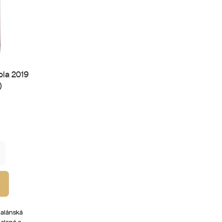
ola 2019
)
atalánská