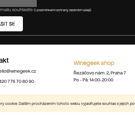
p
mailu souhlasíte s
i
podmínkami ochrany osobních údajů
s
SIT SE
u
akt
Winegeek shop
ello
@
winegeek.cz
Řezáčovo nám. 2, Praha 7
Po - Pá: 14:00-20:00
420 776 70 80 90
y cookie. Dalším procházením tohoto webu vyjadřujete souhlas s jejich p