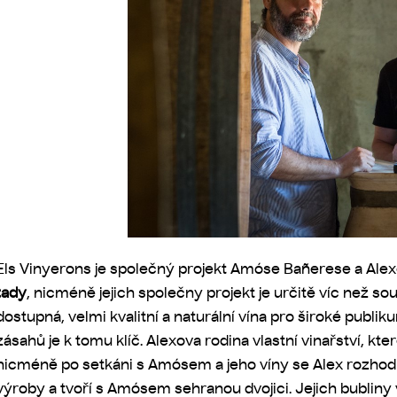
Els Vinyerons je společný projekt
Amóse Bañerese a Alexe
tady
, nicméně jejich společny projekt je určitě víc než s
dostupná, velmi kvalitní a naturální vína pro široké publ
zásahů je k tomu klíč. Alexova rodina vlastní vinařství, k
nicméně po setkáni s Amósem a jeho víny se Alex rozhod
výroby a tvoří s Amósem sehranou dvojici. Jejich bubliny 