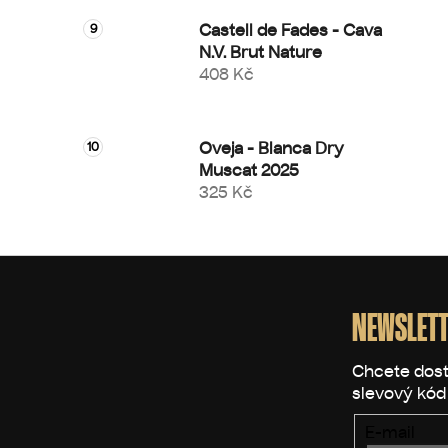
Castell de Fades - Cava
N.V. Brut Nature
408 Kč
Oveja - Blanca Dry
Muscat 2025
325 Kč
Z
á
p
NEWSLETT
a
t
í
E-mail