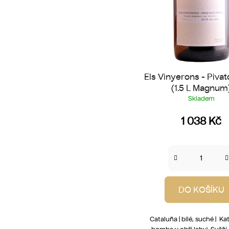
t
ů
Els Vinyerons - Pivat
(1.5 L Magnum
Skladem
1 038 Kč
DO KOŠÍKU
Cataluña | bílé, suché | K