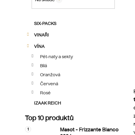
p
a
n
K
Přeskočit
SIX-PACKS
e
a
kategorie
t
l
VINAŘI
e
g
VÍNA
o
Pét-naty a sekty
r
Bílá
i
e
Oranžová
Červená
Rosé
IZAAK REICH
Top 10 produktů
Masot - Frizzante Bianco