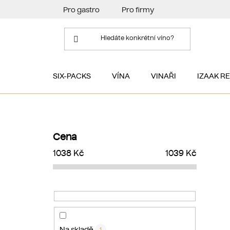
Přejít
Pro gastro
Pro firmy
na
obsah
SIX-PACKS
VÍNA
VINAŘI
IZAAK R
P
o
Cena
s
1038
Kč
1039
Kč
t
r
a
n
n
í
Na skladě
1