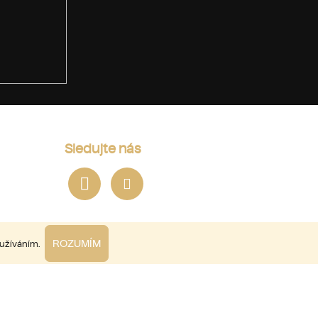
Sledujte nás
ROZUMÍM
oužíváním.