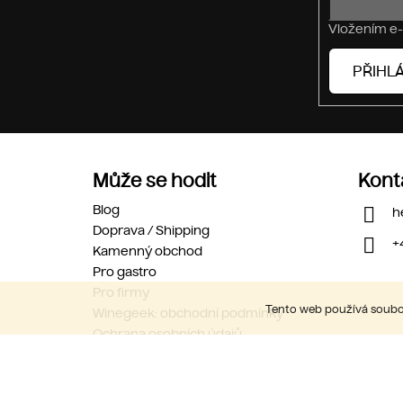
Vložením e-
PŘIHLÁ
Může se hodit
Kont
Blog
h
Doprava / Shipping
+
Kamenný obchod
Pro gastro
Pro firmy
Tento web používá soubor
Winegeek: obchodní podmínky
Ochrana osobních údajů
Kariéra
Kontakty