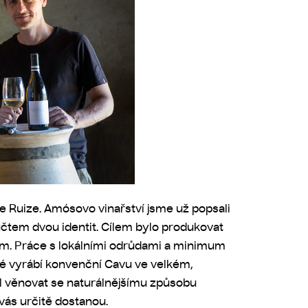
 Ruize. Amósovo vinařství jsme už popsali
oučtem dvou identit. Cílem bylo produkovat
ikum. Práce s lokálními odrůdami a minimum
teré vyrábí konvenční Cavu ve velkém,
l věnovat se naturálnějšímu způsobu
vás určitě dostanou.