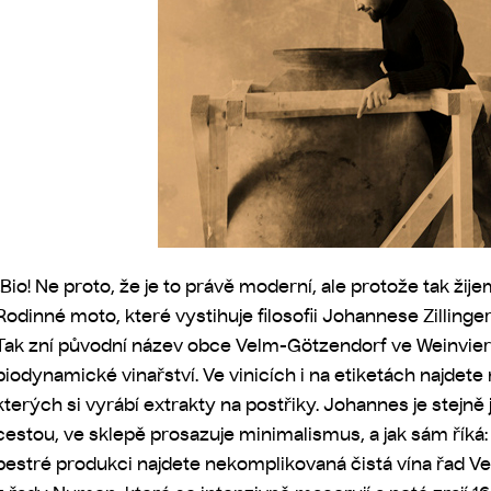
„Bio! Ne proto, že je to právě moderní, ale protože tak žije
Rodinné moto, které vystihuje filosofii Johannese Zillinge
Tak zní původní název obce Velm-Götzendorf ve Weinviert
biodynamické vinařství. Ve vinicích i na etiketách najdete
kterých si vyrábí extrakty na postřiky. Johannes je stejně j
cestou, ve sklepě prosazuje minimalismus, a jak sám říká
pestré produkci najdete nekomplikovaná čistá vína řad Vel