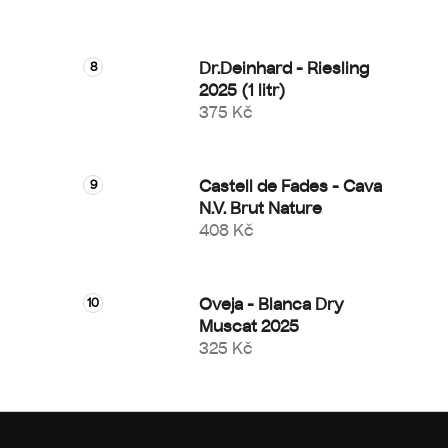
Dr.Deinhard - Riesling
2025 (1 litr)
375 Kč
Castell de Fades - Cava
N.V. Brut Nature
408 Kč
Oveja - Blanca Dry
Muscat 2025
325 Kč
Z