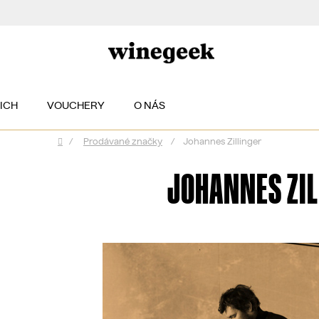
EICH
VOUCHERY
O NÁS
/
Prodávané značky
/
Johannes Zillinger
Domů
JOHANNES ZIL