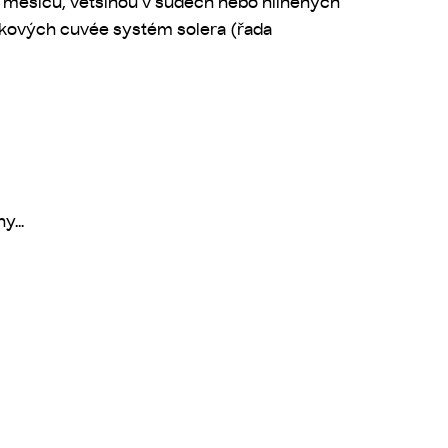
16 měsíců, většinou v sudech nebo hliněných
níkových cuvée systém solera (řada
y...