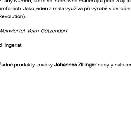
z řady Numen, které se intenzivně macerují a poté zrají 
amforách. Jako jeden z mála využívá při výrobě víceroč
Revolution).
Weinviertel, Velm-Götzendorf
zillinger.at
Žádné produkty značky
Johannes Zillinger
nebyly nalezen