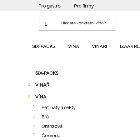
Přejít
Pro gastro
Pro firmy
na
obsah
SIX-PACKS
VÍNA
VINAŘI
IZAAK R
P
K
Přeskočit
SIX-PACKS
a
kategorie
o
t
VINAŘI
s
e
t
g
VÍNA
r
o
Pét-naty a sekty
a
r
Bílá
i
n
e
n
Oranžová
í
Červená