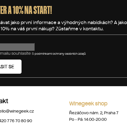
ER A 10% NA START!
mailu souhlasíte s
podmínkami ochrany osobních údajů
SIT SE
akt
Winegeek shop
ello
@
winegeek.cz
Řezáčovo nám. 2, Praha 7
Po - Pá: 14:00-20:00
420 776 70 80 90