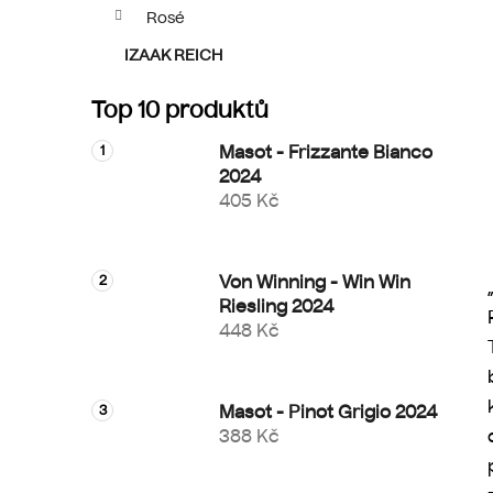
p
Rosé
a
IZAAK REICH
n
e
Top 10 produktů
l
Masot - Frizzante Bianco
2024
405 Kč
Von Winning - Win Win
Riesling 2024
448 Kč
Masot - Pinot Grigio 2024
388 Kč