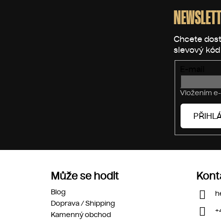
á
p
NEWSLETT
a
t
í
E-mail
Vložením e-
PŘIHLÁ
Může se hodit
Kont
Blog
h
Doprava / Shipping
+
Kamenný obchod