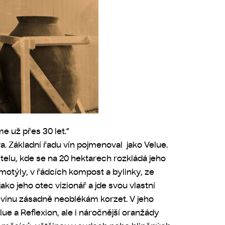
me už přes 30 let.“
ra. Základní řadu vín pojmenoval jako Velue.
elu, kde se na 20 hektarech rozkládá jeho
 motýly, v řádcích kompost a bylinky, ze
ako jeho otec vizionář a jde svou vlastní
: vínu zásadně neoblékám korzet. V jeho
ue a Reflexion, ale i náročnější oranžády