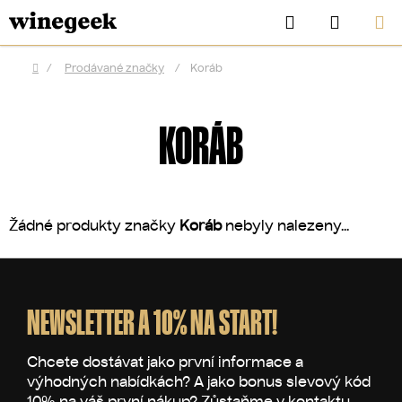
Přejít
Hledat
NÁKUP
na
KOŠÍK
obsah
/
Prodávané značky
/
Koráb
Domů
KORÁB
Žádné produkty značky
Koráb
nebyly nalezeny...
Z
á
p
NEWSLETTER A 10% NA START!
CZK
a
t
í