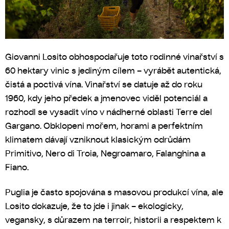
Giovanni Losito obhospodařuje toto rodinné vinařství s
60 hektary vinic s jediným cílem – vyrábět autentická,
čistá a poctivá vína. Vinařství se datuje až do roku
1960, kdy jeho předek a jmenovec viděl potenciál a
rozhodl se vysadit víno v nádherné oblasti Terre del
Gargano. Obklopeni mořem, horami a perfektním
klimatem dávají vzniknout klasickým odrůdám
Primitivo, Nero di Troia, Negroamaro, Falanghina a
Fiano.
Puglia je často spojována s masovou produkcí vína, ale
Losito dokazuje, že to jde i jinak – ekologicky,
vegansky, s důrazem na terroir, historii a respektem k