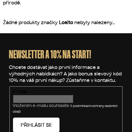
přírodě.
Žádné produkty značky
Losito
nebyly nalezeny...
Z
á
p
NEWSLETTER A 10% NA START!
a
t
í
E-mail
Vložením e-mailu souhlasíte s
podmínkami ochrany osobních
údajů
PŘIHLÁSIT SE