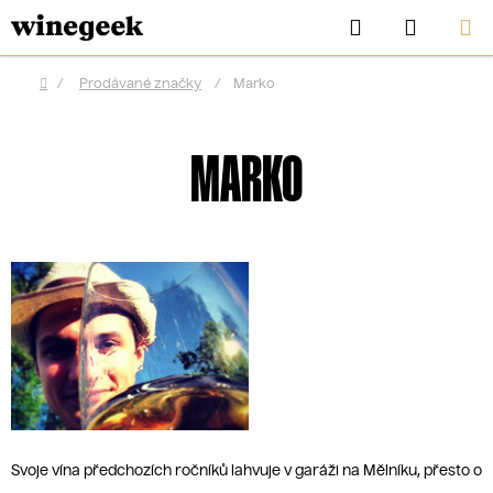
Přejít
Hledat
NÁKUP
na
KOŠÍK
obsah
/
Prodávané značky
/
Marko
Domů
MARKO
CZK
Svoje vína předchozích ročníků lahvuje v garáži na Mělníku, přesto o