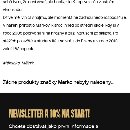
sobě tvrdí, že není vinař, ale hobík, který teprve sní o vlastním
vinohradu.
Dříve měl vinici v nájmu, ale momentálně žádnou neobhospodařuje.
Vinaření přirostlo Markovi k srdci hned po střední škole, kdy si v
roce 2005 poprvé sáhl na hrozny a zažil vzrušení ze sklizně. Po
stážích po světě a studiu v Itálii se vrátil do Prahy a v roce 2013
založil Winegeek.
Mělnicko, Mělník
Žádné produkty značky
Marko
nebyly nalezeny...
Z
á
p
NEWSLETTER A 10% NA START!
a
t