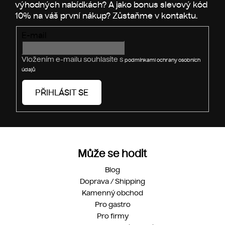
í
E-mail
Vložením e-mailu souhlasíte s
podmínkami ochrany osobních
údajů
PŘIHLÁSIT SE
Může se hodit
Blog
Doprava / Shipping
Kamenný obchod
Pro gastro
Pro firmy