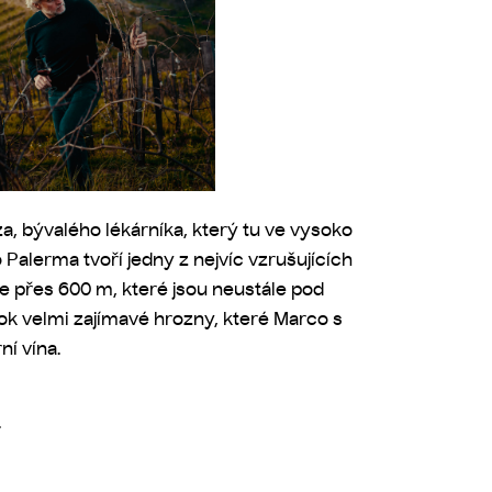
za, bývalého
lékárníka, který tu ve vysoko
lerma tvoří jedny z nejvíc vzrušujících
ce přes 600 m, které jsou neustále pod
ok velmi zajímavé hrozny, které Marco s
ní vína.
.