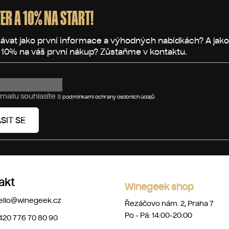
ER A 10% NA START!
mailu souhlasíte s
podmínkami ochrany osobních údajů
SIT SE
akt
Winegeek shop
ello
@
winegeek.cz
Řezáčovo nám. 2, Praha 7
Po - Pá: 14:00-20:00
420 776 70 80 90