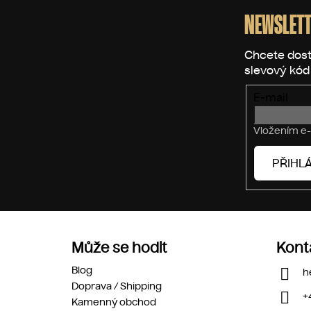
á
p
NEWSLETT
a
t
í
E-mail
Vložením e-
PŘIHLÁ
Může se hodit
Kont
Blog
h
Doprava / Shipping
+
Kamenný obchod