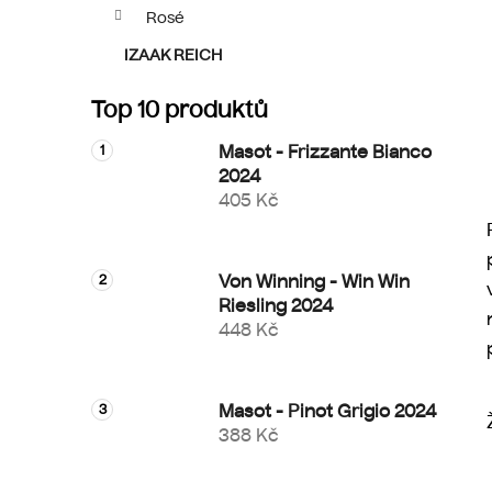
p
Rosé
a
IZAAK REICH
n
e
Top 10 produktů
l
Masot - Frizzante Bianco
2024
405 Kč
Von Winning - Win Win
Riesling 2024
448 Kč
Masot - Pinot Grigio 2024
388 Kč