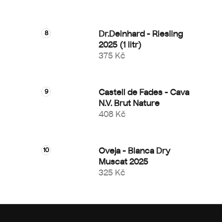
Dr.Deinhard - Riesling
2025 (1 litr)
375 Kč
Castell de Fades - Cava
N.V. Brut Nature
408 Kč
Oveja - Blanca Dry
Muscat 2025
325 Kč
Z