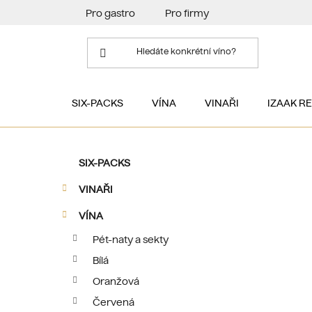
Přejít
Pro gastro
Pro firmy
na
obsah
SIX-PACKS
VÍNA
VINAŘI
IZAAK R
P
K
Přeskočit
SIX-PACKS
a
kategorie
o
t
VINAŘI
s
e
t
g
VÍNA
r
o
Pét-naty a sekty
a
r
Bílá
i
n
e
n
Oranžová
í
Červená