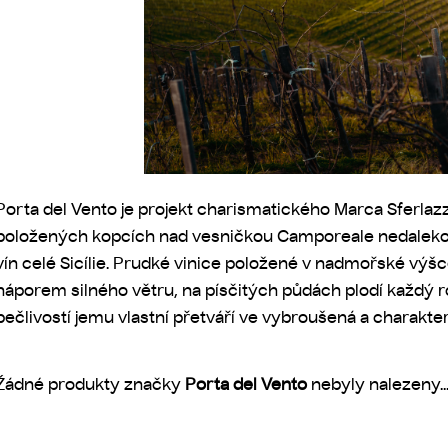
Porta del Vento je projekt charismatického
Marca Sferlaz
položených kopcích nad vesničkou Camporeale nedaleko Pa
vín celé Sicílie. Prudké vinice položené v nadmořské výš
náporem silného větru, na písčitých půdách plodí každý r
pečlivostí jemu vlastní přetváří ve vybroušená a charakter
Žádné produkty značky
Porta del Vento
nebyly nalezeny..