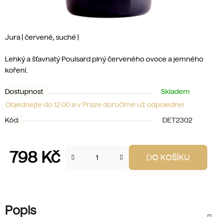
Jura | červené, suché |
Lehký a šťavnatý Poulsard plný červeného ovoce a jemného
koření.
Dostupnost
Skladem
Objednejte do 12:00 a v Praze doručíme už odpoledne!
Kód:
DET2302
798 Kč
DO KOŠÍKU
Měrná cena:
Popis