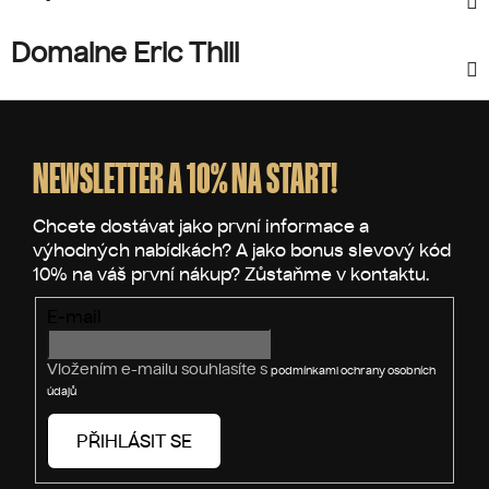
Domaine Eric Thill
Z
á
p
NEWSLETTER A 10% NA START!
a
t
í
E-mail
Vložením e-mailu souhlasíte s
podmínkami ochrany osobních
údajů
PŘIHLÁSIT SE