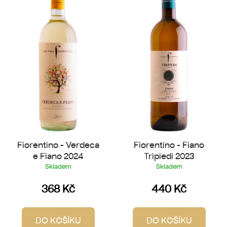
p
o
i
d
s
u
p
k
r
t
o
ů
d
u
k
t
ů
Fiorentino - Verdeca
Fiorentino - Fiano
e Fiano 2024
Tripiedi 2023
Skladem
Skladem
368 Kč
440 Kč
DO KOŠÍKU
DO KOŠÍKU