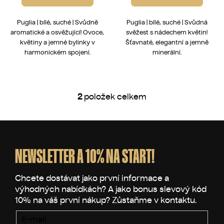
Puglia | bílé, suché | Svůdně
Puglia | bílé, suché | Svůdná
aromatické a osvěžující! Ovoce,
svěžest s nádechem květin!
květiny a jemné bylinky v
Šťavnaté, elegantní a jemně
harmonickém spojení.
minerální.
2
položek celkem
O
v
l
Z
á
á
d
p
NEWSLETTER A 10% NA START!
a
a
c
t
í
p
í
r
v
E-mail
k