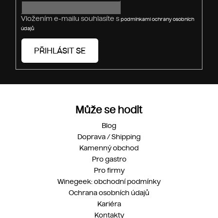
y
v
Vložením e-mailu souhlasíte s
podmínkami ochrany osobních
ý
údajů
p
i
PŘIHLÁSIT SE
s
u
Může se hodit
Blog
Doprava / Shipping
Kamenný obchod
Pro gastro
Pro firmy
Winegeek: obchodní podmínky
Ochrana osobních údajů
Kariéra
Kontakty