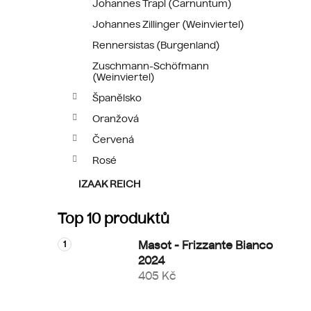
Johannes Trapl (Carnuntum)
Johannes Zillinger (Weinviertel)
Rennersistas (Burgenland)
Zuschmann-Schöfmann
(Weinviertel)
Španělsko
Oranžová
Červená
Rosé
IZAAK REICH
Top 10 produktů
Masot - Frizzante Bianco
2024
405 Kč