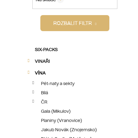
p
a
i
n
ROZBALIT FILTR
e
l
K
Přeskočit
SIX-PACKS
a
kategorie
t
VINAŘI
e
g
VÍNA
o
Pét-naty a sekty
r
Bílá
i
e
ČR
Gala (Mikulov)
Planiny (Vranovice)
Jakub Novák (Znojemsko)