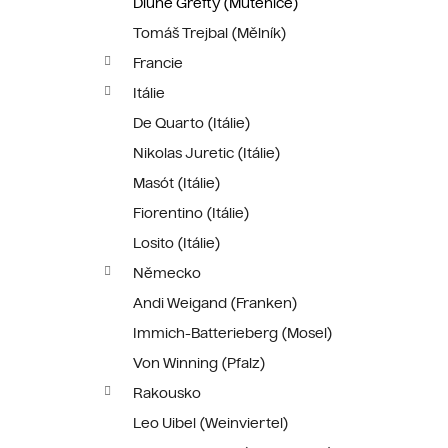
Dlúhé Grefty (Mutěnice)
Tomáš Trejbal (Mělník)
Francie
Itálie
De Quarto (Itálie)
Nikolas Juretic (Itálie)
Masót (Itálie)
Fiorentino (Itálie)
Losito (Itálie)
Německo
Andi Weigand (Franken)
Immich-Batterieberg (Mosel)
Von Winning (Pfalz)
Rakousko
Leo Uibel (Weinviertel)