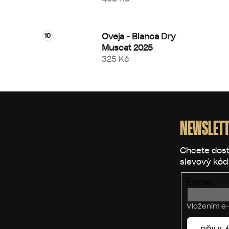
Oveja - Blanca Dry
Muscat 2025
325 Kč
Z
á
p
NEWSLETT
a
t
í
E-mail
Vložením e-