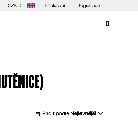
Přihlášení
Registrace
CZK
NÁKUPNÍ
KOŠÍK
MUTĚNICE)
Ř
Řadit podle:
Nejlevnější
a
z
e