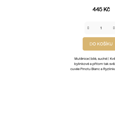
445 Kč
DO KOŠÍKU
Mutěnice | bílé, suché | Kv
bylinkové a přitom tak svěž
cuvée Pinotu Blanc a Ryzlink
O
v
l