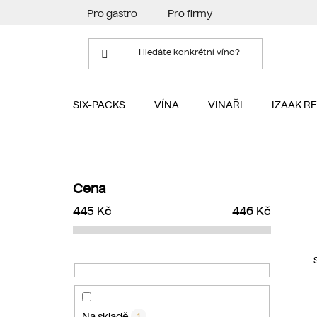
Přejít
Pro gastro
Pro firmy
na
obsah
SIX-PACKS
VÍNA
VINAŘI
IZAAK R
P
o
Cena
s
445
Kč
446
Kč
t
r
a
n
n
í
Na skladě
1