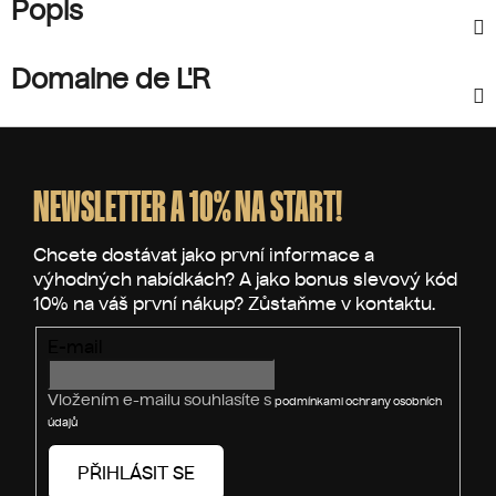
Popis
Domaine de L'R
Z
á
p
NEWSLETTER A 10% NA START!
a
t
í
E-mail
Vložením e-mailu souhlasíte s
podmínkami ochrany osobních
údajů
PŘIHLÁSIT SE