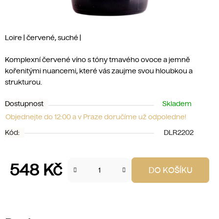
Loire | červené, suché |
Komplexní červené víno s tóny tmavého ovoce a jemně
kořenitými nuancemi, které vás zaujme svou hloubkou a
strukturou.
Dostupnost
Skladem
Objednejte do 12:00 a v Praze doručíme už odpoledne!
Kód:
DLR2202
548 Kč
DO KOŠÍKU
Měrná cena: