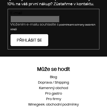
r
v
E-mail
k
y
v
Vložením e-mailu souhlasíte s
podmínkami ochrany osobních
ý
údajů
p
i
PŘIHLÁSIT SE
s
u
Může se hodit
Blog
Doprava / Shipping
Kamenný obchod
Pro gastro
Pro firmy
Winegeek: obchodní podmínky