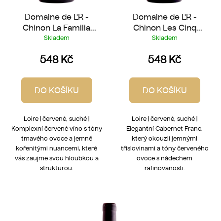
ů
Domaine de L'R -
Domaine de L'R -
Chinon La Familia
Chinon Les Cinq
2022
Eléments 2023
Skladem
Skladem
548 Kč
548 Kč
DO KOŠÍKU
DO KOŠÍKU
Loire | červené, suché |
Loire | červené, suché |
Komplexní červené víno s tóny
Elegantní Cabernet Franc,
tmavého ovoce a jemně
který okouzlí jemnými
kořenitými nuancemi, které
tříslovinami a tóny červeného
vás zaujme svou hloubkou a
ovoce s nádechem
strukturou.
rafinovanosti.