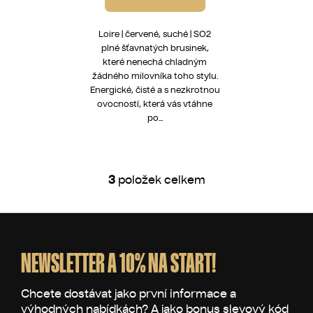
Loire | červené, suché | SO2
plné šťavnatých brusinek,
které nenechá chladným
žádného milovníka toho stylu.
Energické, čisté a s nezkrotnou
ovocností, která vás vtáhne
po...
3
položek celkem
O
v
l
Z
á
á
d
p
NEWSLETTER A 10% NA START!
a
a
c
t
í
p
í