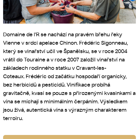
Domaine de l’R se nachází na pravém břehu řeky
Vienne v srdci apelace Chinon. Frédéric Sigonneau,
který se vinařství učil ve Španělsku, se v roce 2004
vrátil do Touraine a v roce 2007 založil vinařství na
základech rodinného statku v Cravant-les-
Coteaux.
Frédéric od začátku hospodaří organicky,
bez herbicidů a pesticidů. Vinifikace probíhá
gravitačně, kvasí se pouze s přirozenými kvasinkami a
vína se míchají s minimálním čerpáním. Výsledkem
jsou živá, autentická vína s výrazným charakterem
terroiru.