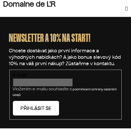
Domaine de L'R
Z
á
p
NEWSLETTER A 10% NA START!
a
t
í
E-mail
Vložením e-mailu souhlasíte s
podmínkami ochrany osobních
údajů
PŘIHLÁSIT SE