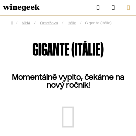
Přejít
Hledat
NÁKUP
na
KOŠÍK
obsah
/
VÍNA
/
Oranžová
/
Itálie
/
Gigante (Itálie)
Domů
GIGANTE (ITÁLIE)
Momentálně vypito, čekáme na
nový ročník!
CZK