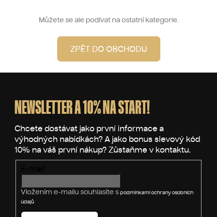
Můžete se ale podívat na ostatní kategorie.
ZPĚT DO OBCHODU
Z
á
p
NEWSLETTER A 10% NA START!
a
t
í
E-mail
Vložením e-mailu souhlasíte s
podmínkami ochrany osobních
údajů