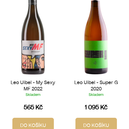
p
o
i
d
s
u
p
k
r
t
o
ů
d
u
k
t
ů
Leo Uibel - My Sexy
Leo Uibel - Super G
MF 2022
2020
Skladem
Skladem
565 Kč
1 095 Kč
DO KOŠÍKU
DO KOŠÍKU