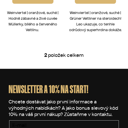
Weinviertel | oranžové, suché |
Weinviertel | oranžové, suché |
Hodně zábavné a živé cuvée
Grüner Veltliner na steroidech!
Müllerky, bílého a červeného
Leo ukazuje, co tenhle
Veltlínu.
odrůdový superhrdina dokáže.
2
položek celkem
O
v
l
Z
á
á
d
p
NEWSLETTER A 10% NA START!
a
a
c
t
í
p
í
r
v
E-mail
k