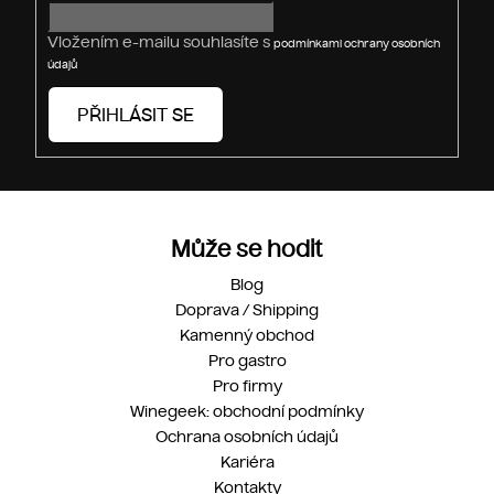
y
v
Vložením e-mailu souhlasíte s
podmínkami ochrany osobních
ý
údajů
p
i
PŘIHLÁSIT SE
s
u
Může se hodit
Blog
Doprava / Shipping
Kamenný obchod
Pro gastro
Pro firmy
Winegeek: obchodní podmínky
Ochrana osobních údajů
Kariéra
Kontakty