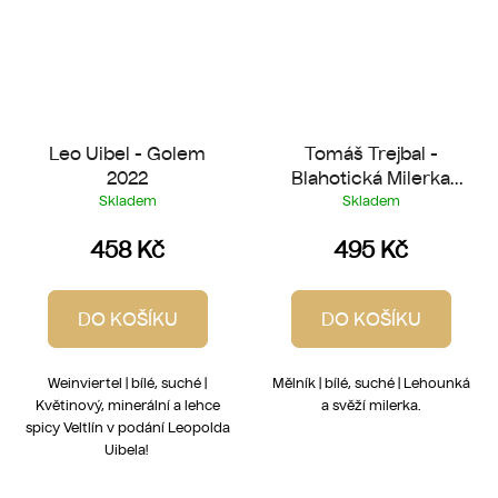
Leo Uibel - Golem
Tomáš Trejbal -
2022
Blahotická Milerka
2023
Skladem
Skladem
458 Kč
495 Kč
DO KOŠÍKU
DO KOŠÍKU
Weinviertel | bílé, suché |
Mělník | bílé, suché | Lehounká
Květinový, minerální a lehce
a svěží milerka.
spicy Veltlín v podání Leopolda
Uibela!