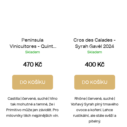
Península
Cros des Calades -
Vinicultores - Quinta
Syrah Gavèl 2024
de Quercus 2021
Skladem
Skladem
470 Kč
400 Kč
DO KOŠÍKU
DO KOŠÍKU
Castilla | červené, suché | Víno
Rhône | červené, suché |
tak mohutné a temné, že i
Voňavý Syrah plný tmavého
Primitivo může jen závidět. Pro
ovoce a koření. Lehce
milovníky těch nejplnějších vín.
rustikální, ale stále svěží a
pitelný.