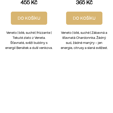
455 Kč
365 Kč
DO KOŠÍKU
DO KOŠÍKU
Veneto | bílé, suché | frizzante |
Veneto | bílé, suché | Zábavná a
Tekuté zlato z Veneta.
šťavnatá Chardonnka. Žádný
Šťavnaté, svěží bubliny s
sud, žádné manýry – jen
energií Benátek a duší venkova.
energie, citrusy a slaná svěžest.