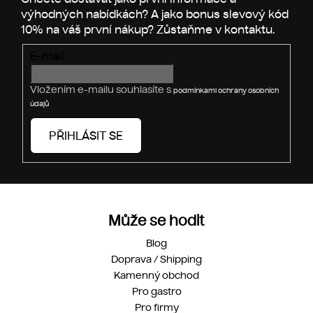
p
í
r
v
E-mail
k
y
v
Vložením e-mailu souhlasíte s
podmínkami ochrany osobních
ý
údajů
p
i
PŘIHLÁSIT SE
s
u
Může se hodit
Blog
Doprava / Shipping
Kamenný obchod
Pro gastro
Pro firmy