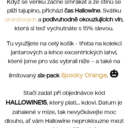
Když se venku začne smrákat a ze stínů se
plíží tajuplno, přichází
čas Hallowine
. Svátku
oranžových
a
podivuhodně okouzlujících vín
,
která si teď vychutnáte s 15% slevou.
Tu využijete na celý košík - třeba na kolekci
jantarových a lehce excentrických lahví,
které jsme pro vás vybrali níže – a také na
🎃
Spooky Orange
limitovaný
six-pack
.
Stačí zadat při objednávce kód
HALLOWINE15
, který platí… kdoví. Datum je
zahalené v mlze, tak nevyčkávejte moc
dlouho, ať vám Hallowine neproklouzne mezi