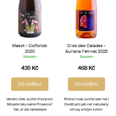
t
o
ů
d
u
k
t
ů
Masot - Colfondo
Cros des Calades -
2020
Auriana Pét-nat 2025
Skladem
Skladem
435 Kč
468 Kč
DO KOŠÍKU
DO KOŠÍKU
Veneto | bílé, suché | frizzante |
Rhône | rosé, suché | pét-nat |
Milujete taky kalná Prosecca?
Osvěžující pét-nat nabušený
Tak už dál nehledejte!
citrusy a bílým kvítím.