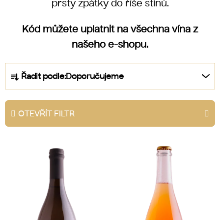
prsty zpátky do říše stínů.
Kód můžete uplatnit na všechna vína z
našeho e-shopu.
Ř
Řadit podle:
Doporučujeme
a
z
e
OTEVŘÍT FILTR
n
í
V
p
ý
r
p
o
i
d
s
u
p
k
r