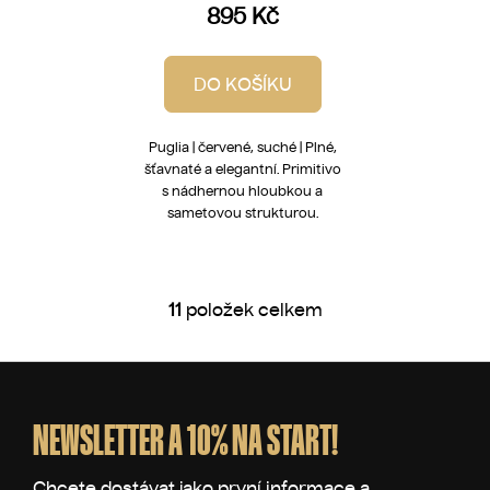
895 Kč
DO KOŠÍKU
Puglia | červené, suché | Plné,
šťavnaté a elegantní. Primitivo
s nádhernou hloubkou a
sametovou strukturou.
11
položek celkem
O
v
l
Z
á
á
d
p
NEWSLETTER A 10% NA START!
a
a
c
t
í