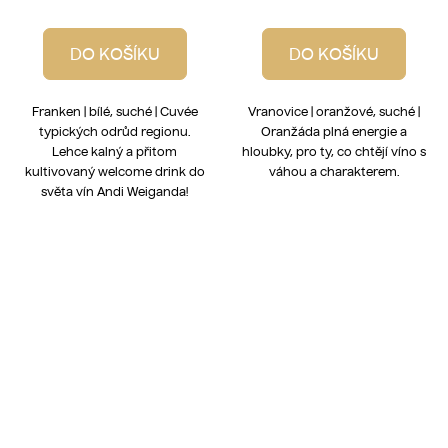
DO KOŠÍKU
DO KOŠÍKU
Franken | bílé, suché | Cuvée
Vranovice | oranžové, suché |
typických odrůd regionu.
Oranžáda plná energie a
Lehce kalný a přitom
hloubky, pro ty, co chtějí víno s
kultivovaný welcome drink do
váhou a charakterem.
světa vín Andi Weiganda!