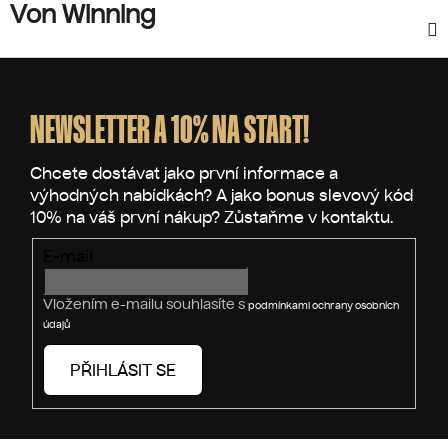
Von Winning
Z
á
p
NEWSLETTER A 10% NA START!
a
t
í
E-mail
Vložením e-mailu souhlasíte s
podmínkami ochrany osobních
údajů
PŘIHLÁSIT SE