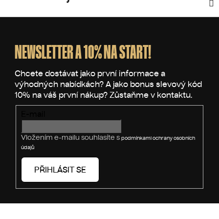
Z
á
p
NEWSLETTER A 10% NA START!
a
t
í
E-mail
Vložením e-mailu souhlasíte s
podmínkami ochrany osobních
údajů
PŘIHLÁSIT SE