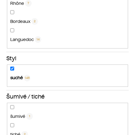
Rhône
7
Bordeaux
2
Languedoc
14
Styl
suché
148
Šumivé / tiché
šumivé
1
tiché
2