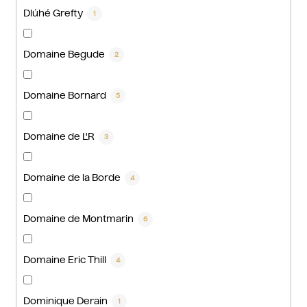
Dlúhé Grefty
1
Domaine Begude
2
Domaine Bornard
5
Domaine de L'R
3
Domaine de la Borde
4
Domaine de Montmarin
6
Domaine Eric Thill
4
Dominique Derain
1