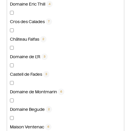
Domaine Eric Thill
4
Cros des Calades
7
Château Falfas
2
Domaine de L'R
3
Castell de Fades
3
Domaine de Montmarin
6
Domaine Begude
2
Maison Ventenac
6