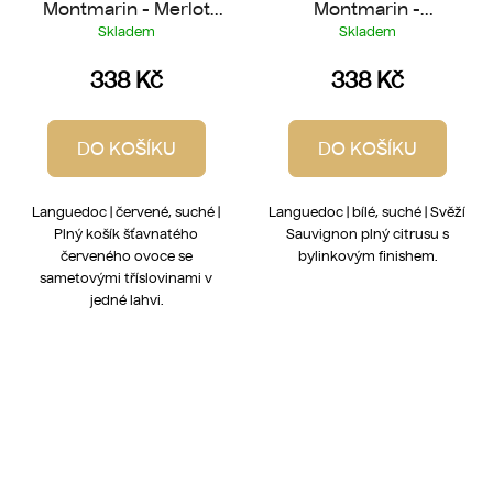
Montmarin - Merlot
Montmarin -
2025
Sauvignon 2025
Skladem
Skladem
338 Kč
338 Kč
DO KOŠÍKU
DO KOŠÍKU
Languedoc | červené, suché |
Languedoc | bílé, suché | Svěží
Plný košík šťavnatého
Sauvignon plný citrusu s
červeného ovoce se
bylinkovým finishem.
sametovými tříslovinami v
jedné lahvi.