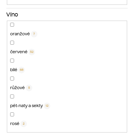
Víno
oranžové
7
červené
52
bílé
68
růžové
5
pét-naty a sekty
12
rosé
2