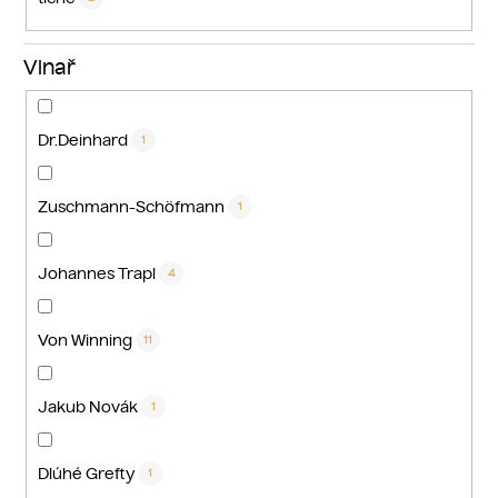
Vinař
Dr.Deinhard
1
Zuschmann-Schöfmann
1
Johannes Trapl
4
Von Winning
11
Jakub Novák
1
Dlúhé Grefty
1