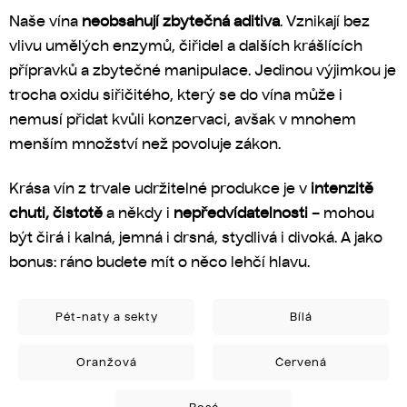
Naše vína
neobsahují zbytečná aditiva
. Vznikají bez
vlivu umělých enzymů, čiřidel a dalších krášlících
přípravků a zbytečné manipulace. Jedinou výjimkou je
trocha oxidu siřičitého, který se do vína může i
nemusí přidat kvůli konzervaci, avšak v mnohem
menším množství než povoluje zákon.
Krása vín z trvale udržitelné produkce je v
intenzitě
chuti, čistotě
a někdy i
nepředvídatelnosti
– mohou
být čirá i kalná, jemná i drsná, stydlivá i divoká. A jako
bonus: ráno budete mít o něco lehčí hlavu.
Pét-naty a sekty
Bílá
Oranžová
Červená