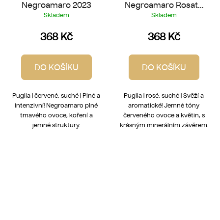
Negroamaro 2023
Negroamaro Rosato
2025
Skladem
Skladem
368 Kč
368 Kč
DO KOŠÍKU
DO KOŠÍKU
Puglia | červené, suché | Plné a
Puglia | rosé, suché | Svěží a
intenzivní! Negroamaro plné
aromatické! Jemné tóny
tmavého ovoce, koření a
červeného ovoce a květin, s
jemné struktury.
krásným minerálním závěrem.