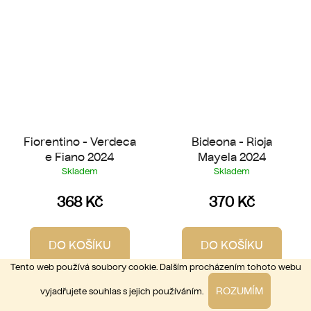
Fiorentino - Verdeca
Bideona - Rioja
e Fiano 2024
Mayela 2024
Skladem
Skladem
368 Kč
370 Kč
DO KOŠÍKU
DO KOŠÍKU
Tento web používá soubory cookie. Dalším procházením tohoto webu
Puglia | bílé, suché | Svůdně
Rioja | červené, suché |
ROZUMÍM
vyjadřujete souhlas s jejich používáním.
aromatické a osvěžující! Ovoce,
Čistokrevná Rioja plná černých