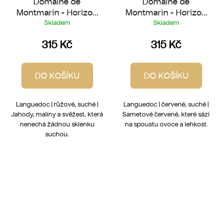
Domaine de
Domaine de
Montmarin - Horizon
Montmarin - Horizon
Rosé 2025
Rouge 2025
Skladem
Skladem
315 Kč
315 Kč
DO KOŠÍKU
DO KOŠÍKU
Languedoc | růžové, suché |
Languedoc | červené, suché |
Jahody, maliny a svěžest, která
Sametové červené, které sází
nenechá žádnou sklenku
na spoustu ovoce a lehkost.
suchou.