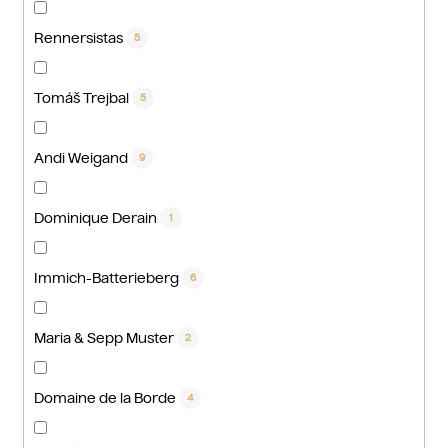
Rennersistas
5
Tomáš Trejbal
5
Andi Weigand
9
Dominique Derain
1
Immich-Batterieberg
6
Maria & Sepp Muster
2
Domaine de la Borde
4