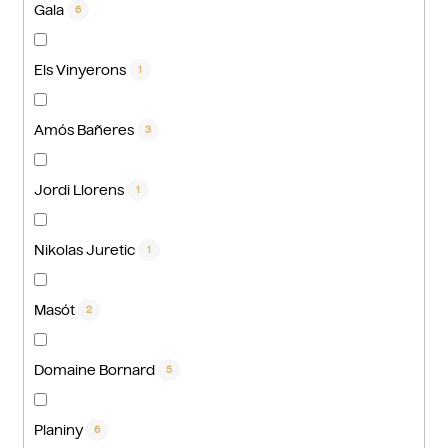
Gala
6
Els Vinyerons
1
Amós Bañeres
3
Jordi Llorens
1
Nikolas Juretic
1
Masót
2
Domaine Bornard
5
Planiny
6