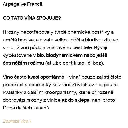
Arpège ve Francii.
CO TATO VÍNA SPOJUJE?
Hrozny nepotřebovaly tvrdé chemické postřiky a
umělá hnojiva, ale zato velkou péči a biodiverzitu ve
vinici, živou půdu a vnímavého pěstitele. Bývají
vypěstované v
bio, biodynamickém nebo ještě
šetrnějším režimu
(ať už s certifikací, či bez).
Víno často
kvasí spontánně
– vinař pouze zajistí čisté
prostředí a podmínky ke zrání. Zbytek už řídí pouze
kvasinky a další mikroorganismy, které přirozeně
doprovází hrozny z vinice až do sklepa, není proto
třeba dalších zásahů.
Zobrazit více »