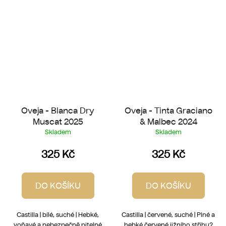
Oveja - Blanca Dry
Oveja - Tinta Graciano
Muscat 2025
& Malbec 2024
Skladem
Skladem
325 Kč
325 Kč
DO KOŠÍKU
DO KOŠÍKU
Castilla | bílé, suché | Hebké,
Castilla | červené, suché | Plné a
voňavé a nebezpečně pitelné
hebké červené jižního střihu?