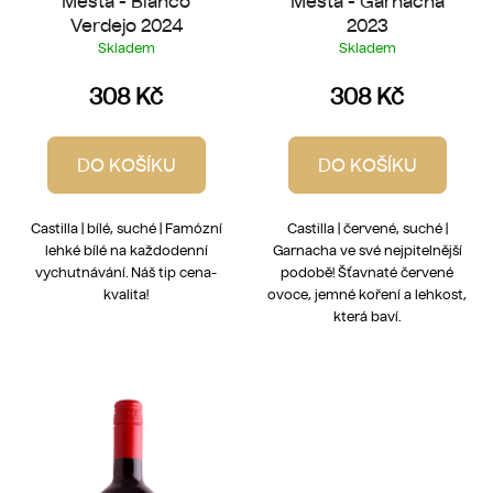
Mesta - Blanco
Mesta - Garnacha
Verdejo 2024
2023
Skladem
Skladem
308 Kč
308 Kč
DO KOŠÍKU
DO KOŠÍKU
Castilla | bílé, suché | Famózní
Castilla | červené, suché |
lehké bílé na každodenní
Garnacha ve své nejpitelnější
vychutnávání. Náš tip cena-
podobě! Šťavnaté červené
kvalita!
ovoce, jemné koření a lehkost,
která baví.