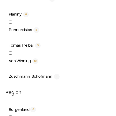
Planiny
6
Rennersistas
5
Tomáš Trejbal
5
Von Winning
12
Zuschmann-Schöfmann
1
Region
Burgenland
5