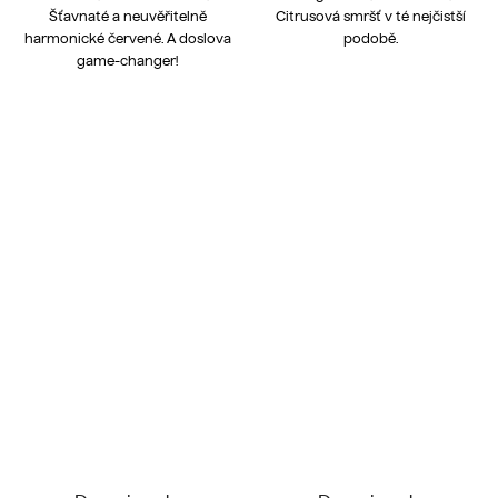
Šťavnaté a neuvěřitelně
Citrusová smršť v té nejčistší
harmonické červené. A doslova
podobě.
game-changer!