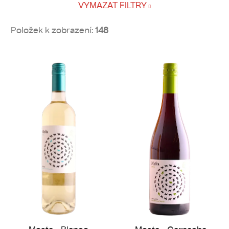
VYMAZAT FILTRY
Položek k zobrazení:
148
V
ý
p
i
s
p
r
o
d
u
k
t
ů