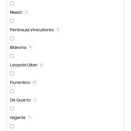
Masot
4
Península Vinicultores
9
Bideona
8
Leopold Uibel
6
Fiorentino
10
De Quarto
1
Gigante
1