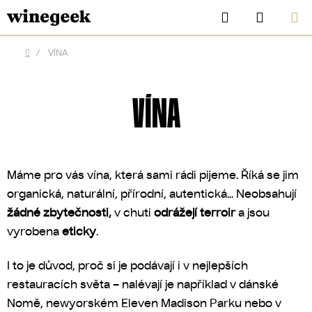
Přejít
Hledat
NÁKUP
na
KOŠÍK
obsah
/
VÍNA
Domů
VÍNA
Máme pro vás vína, která sami rádi pijeme. Říká se jim
organická, naturální, přírodní, autentická... Neobsahují
žádné zbytečnosti,
v chuti
odrážejí terroir
a jsou
vyrobena
eticky
.
CZK
I to je důvod, proč si je podávají i v nejlepších
restauracích světa – nalévají je například v dánské
Nomě, newyorském Eleven Madison Parku nebo v