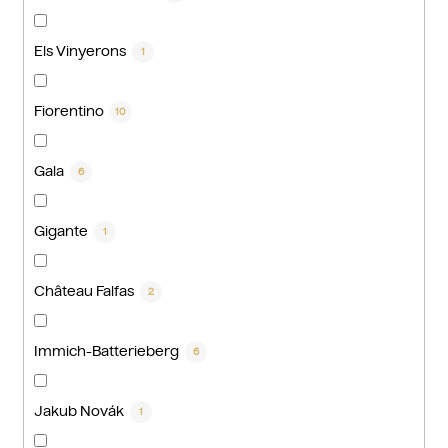
Els Vinyerons
1
Fiorentino
10
Gala
6
Gigante
1
Château Falfas
2
Immich-Batterieberg
6
Jakub Novák
1