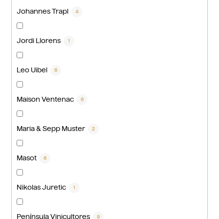
Johannes Trapl
4
Jordi Llorens
1
Leo Uibel
6
Maison Ventenac
6
Maria & Sepp Muster
2
Masot
6
Nikolas Juretic
1
Península Vinicultores
9