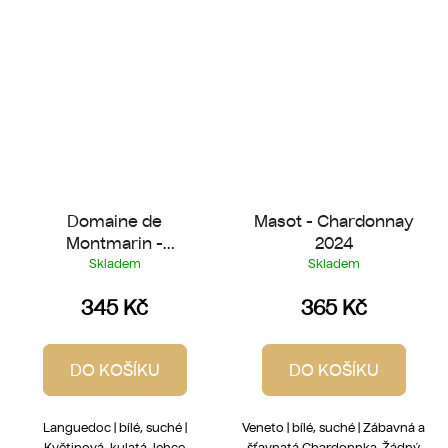
Domaine de
Masot - Chardonnay
Montmarin -
2024
Chardonnay 2025
Skladem
Skladem
345 Kč
365 Kč
DO KOŠÍKU
DO KOŠÍKU
Languedoc | bílé, suché |
Veneto | bílé, suché | Zábavná a
Květinová, kulatá, lehce
šťavnatá Chardonnka. Žádný