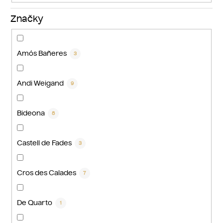
Značky
Amós Bañeres
3
Andi Weigand
9
Bideona
8
Castell de Fades
3
Cros des Calades
7
De Quarto
1