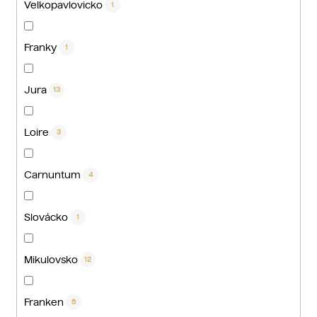
Velkopavlovicko
1
Franky
1
Jura
13
Loire
3
Carnuntum
4
Slovácko
1
Mikulovsko
12
Franken
8