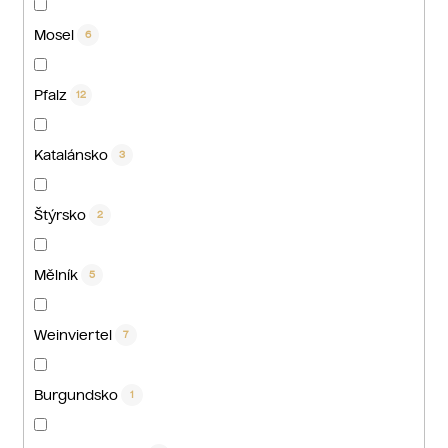
Mosel
6
Pfalz
12
Katalánsko
3
Štýrsko
2
Mělník
5
Weinviertel
7
Burgundsko
1