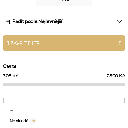
Rosé
Ř
Řadit podle:
Nejlevnější
a
z
e
ZAVŘÍT FILTR
n
í
p
Cena
r
o
308
Kč
2800
Kč
d
u
k
t
ů
Na skladě
148