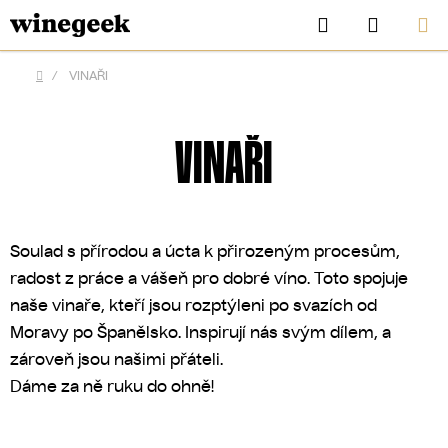
Přejít
Hledat
NÁKUP
na
KOŠÍK
obsah
/
VINAŘI
Domů
VINAŘI
Soulad s přírodou a úcta k přirozeným procesům,
radost z práce a vášeň pro dobré víno. Toto spojuje
naše vinaře, kteří jsou rozptýleni po svazích od
Moravy po Španělsko. Inspirují nás svým dílem, a
CZK
zároveň jsou našimi přáteli.
Dáme za ně ruku do ohně!