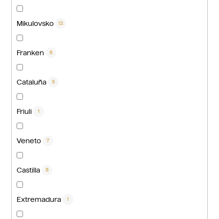
Mikulovsko
12
Franken
8
Cataluña
5
Friuli
1
Veneto
7
Castilla
8
Extremadura
1