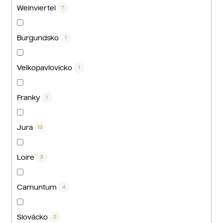
Weinviertel
7
Burgundsko
1
Velkopavlovicko
1
Franky
1
Jura
13
Loire
3
Carnuntum
4
Slovácko
2