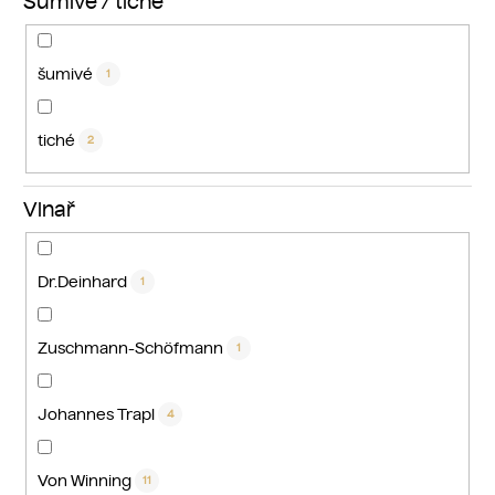
Šumivé / tiché
šumivé
1
tiché
2
Vinař
Dr.Deinhard
1
Zuschmann-Schöfmann
1
Johannes Trapl
4
Von Winning
11