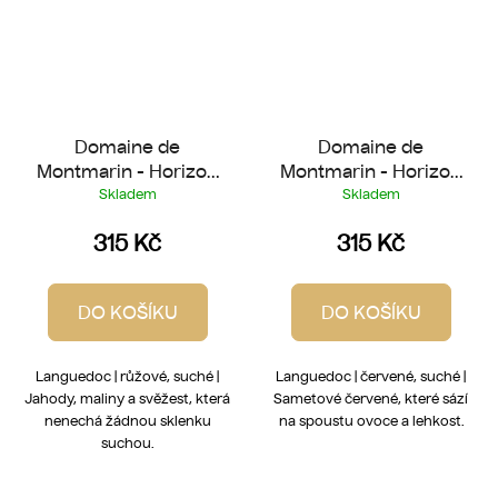
Domaine de
Domaine de
Montmarin - Horizon
Montmarin - Horizon
Rosé 2025
Rouge 2025
Skladem
Skladem
315 Kč
315 Kč
DO KOŠÍKU
DO KOŠÍKU
Languedoc | růžové, suché |
Languedoc | červené, suché |
Jahody, maliny a svěžest, která
Sametové červené, které sází
nenechá žádnou sklenku
na spoustu ovoce a lehkost.
suchou.