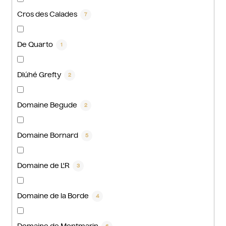
Cros des Calades
7
De Quarto
1
Dlúhé Grefty
2
Domaine Begude
2
Domaine Bornard
5
Domaine de L'R
3
Domaine de la Borde
4