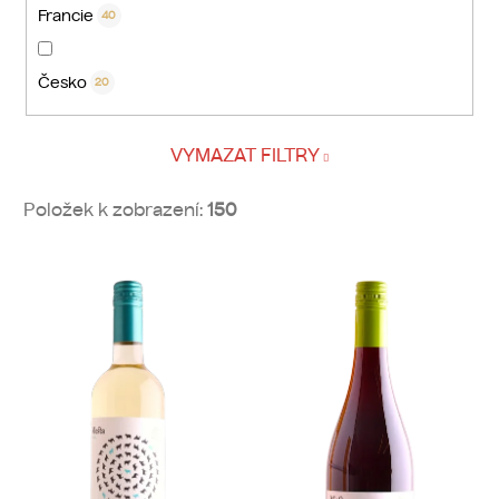
Francie
40
Česko
20
VYMAZAT FILTRY
Položek k zobrazení:
150
V
ý
p
i
s
p
r
o