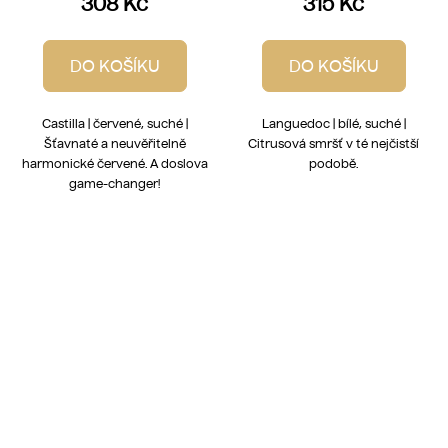
308 Kč
315 Kč
DO KOŠÍKU
DO KOŠÍKU
Castilla | červené, suché |
Languedoc | bílé, suché |
Šťavnaté a neuvěřitelně
Citrusová smršť v té nejčistší
harmonické červené. A doslova
podobě.
game-changer!