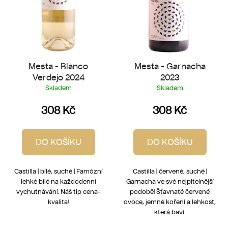
d
u
k
t
ů
Mesta - Blanco
Mesta - Garnacha
Verdejo 2024
2023
Skladem
Skladem
308 Kč
308 Kč
DO KOŠÍKU
DO KOŠÍKU
Castilla | bílé, suché | Famózní
Castilla | červené, suché |
lehké bílé na každodenní
Garnacha ve své nejpitelnější
vychutnávání. Náš tip cena-
podobě! Šťavnaté červené
kvalita!
ovoce, jemné koření a lehkost,
která baví.