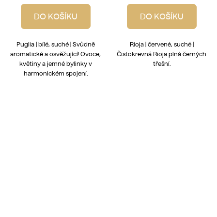
DO KOŠÍKU
DO KOŠÍKU
Puglia | bílé, suché | Svůdně
Rioja | červené, suché |
aromatické a osvěžující! Ovoce,
Čistokrevná Rioja plná černých
květiny a jemné bylinky v
třešní.
harmonickém spojení.