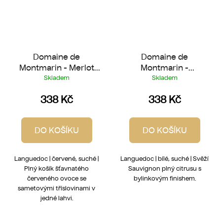
Domaine de
Domaine de
Montmarin - Merlot
Montmarin -
2025
Sauvignon 2025
Skladem
Skladem
338 Kč
338 Kč
DO KOŠÍKU
DO KOŠÍKU
Languedoc | červené, suché |
Languedoc | bílé, suché | Svěží
Plný košík šťavnatého
Sauvignon plný citrusu s
červeného ovoce se
bylinkovým finishem.
sametovými tříslovinami v
jedné lahvi.