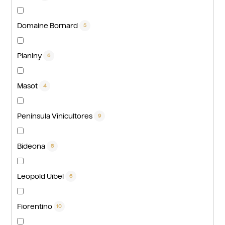
Domaine Bornard
5
Planiny
6
Masot
4
Península Vinicultores
9
Bideona
8
Leopold Uibel
6
Fiorentino
10