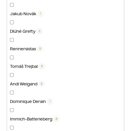
Jakub Novák
1
Dlúhé Grefty
2
Rennersistas
5
Tomáš Trejbal
5
Andi Weigand
9
Dominique Derain
1
Immich-Batterieberg
6