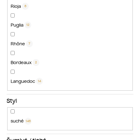
Rioja
8
Puglia
12
Rhône
7
Bordeaux
2
Languedoc
14
Styl
suché
148