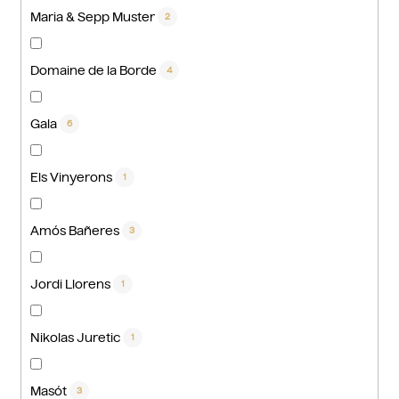
Maria & Sepp Muster
2
Domaine de la Borde
4
Gala
6
Els Vinyerons
1
Amós Bañeres
3
Jordi Llorens
1
Nikolas Juretic
1
Masót
3