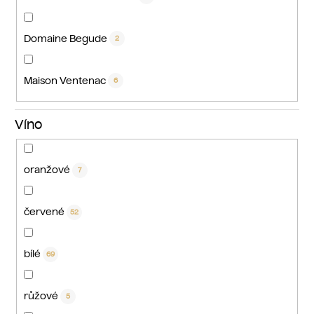
Domaine Begude
2
Maison Ventenac
6
Víno
oranžové
7
červené
52
bílé
69
růžové
5