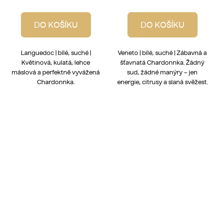
DO KOŠÍKU
DO KOŠÍKU
Languedoc | bílé, suché |
Veneto | bílé, suché | Zábavná a
Květinová, kulatá, lehce
šťavnatá Chardonnka. Žádný
máslová a perfektně vyvážená
sud, žádné manýry – jen
Chardonnka.
energie, citrusy a slaná svěžest.