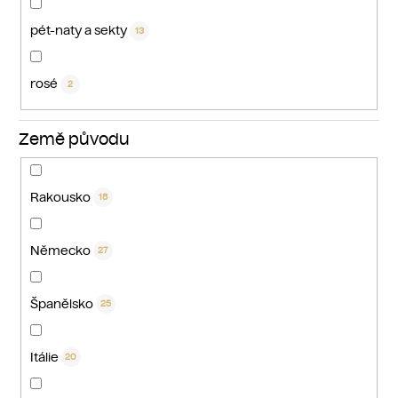
pét-naty a sekty
13
rosé
2
Země původu
Rakousko
18
Německo
27
Španělsko
25
Itálie
20