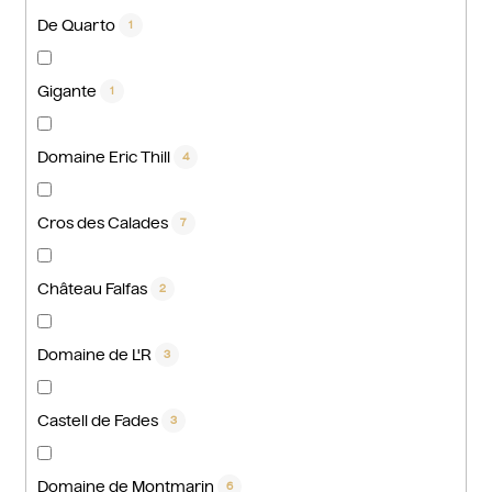
De Quarto
1
Gigante
1
Domaine Eric Thill
4
Cros des Calades
7
Château Falfas
2
Domaine de L'R
3
Castell de Fades
3
Domaine de Montmarin
6