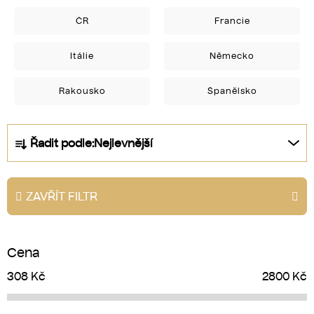
ČR
Francie
Itálie
Německo
Rakousko
Španělsko
Ř
Řadit podle:
Nejlevnější
a
z
e
ZAVŘÍT FILTR
n
í
p
Cena
r
o
308
Kč
2800
Kč
d