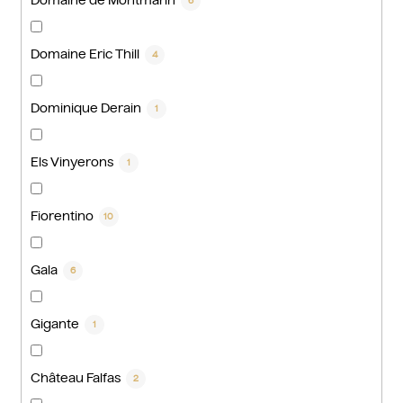
Domaine de Montmarin
6
Domaine Eric Thill
4
Dominique Derain
1
Els Vinyerons
1
Fiorentino
10
Gala
6
Gigante
1
Château Falfas
2