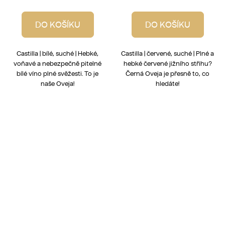
DO KOŠÍKU
DO KOŠÍKU
Castilla | bílé, suché | Hebké,
Castilla | červené, suché | Plné a
voňavé a nebezpečně pitelné
hebké červené jižního střihu?
bílé víno plné svěžesti. To je
Černá Oveja je přesně to, co
naše Oveja!
hledáte!