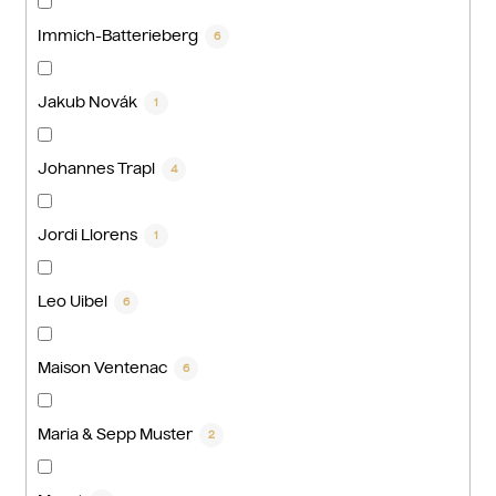
Immich-Batterieberg
6
Jakub Novák
1
Johannes Trapl
4
Jordi Llorens
1
Leo Uibel
6
Maison Ventenac
6
Maria & Sepp Muster
2