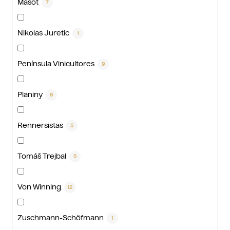
Masot
7
Nikolas Juretic
1
Península Vinicultores
9
Planiny
6
Rennersistas
5
Tomáš Trejbal
5
Von Winning
12
Zuschmann-Schöfmann
1