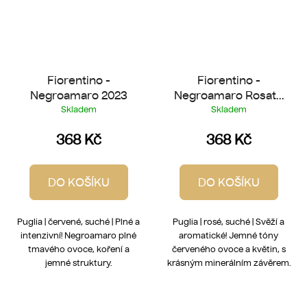
Fiorentino -
Fiorentino -
Negroamaro 2023
Negroamaro Rosato
2025
Skladem
Skladem
368 Kč
368 Kč
DO KOŠÍKU
DO KOŠÍKU
Puglia | červené, suché | Plné a
Puglia | rosé, suché | Svěží a
intenzivní! Negroamaro plné
aromatické! Jemné tóny
tmavého ovoce, koření a
červeného ovoce a květin, s
jemné struktury.
krásným minerálním závěrem.