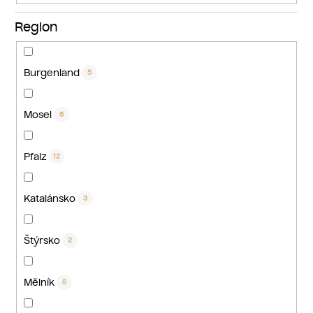
Region
Burgenland
5
Mosel
6
Pfalz
12
Katalánsko
3
Štýrsko
2
Mělník
5