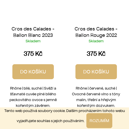
Cros des Calades -
Cros des Calades -
Ballon Blanc 2023
Ballon Rouge 2022
Skladem
Skladem
375 Kč
375 Kč
DO KOŠÍKU
DO KOŠÍKU
Rhône | bílé, suché | Svěží a
Rhône | červené, suché |
šťavnaté cuvée plné bílého
Ovocné červené víno s tóny
peckovitého ovoce s jemně
malin, třešní a hřejivým
kořenitým závěrem.
kořenitým dozvukem.
Tento web používá soubory cookie. Dalším procházením tohoto webu
ROZUMÍM
vyjadřujete souhlas s jejich používáním.