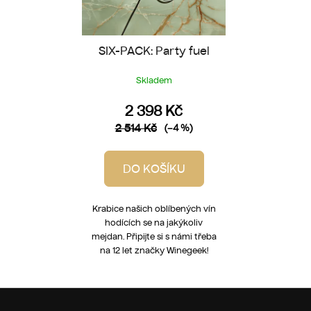
SIX-PACK: Party fuel
Skladem
2 398 Kč
2 514 Kč
(–4 %)
DO KOŠÍKU
Krabice našich oblíbených vín
hodících se na jakýkoliv
mejdan. Připijte si s námi třeba
na 12 let značky Winegeek!
Z