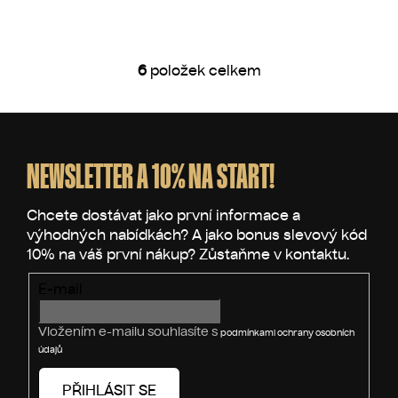
6
položek celkem
O
v
l
Z
á
á
d
p
NEWSLETTER A 10% NA START!
a
a
c
t
í
p
í
r
v
E-mail
k
y
v
Vložením e-mailu souhlasíte s
podmínkami ochrany osobních
ý
údajů
p
i
PŘIHLÁSIT SE