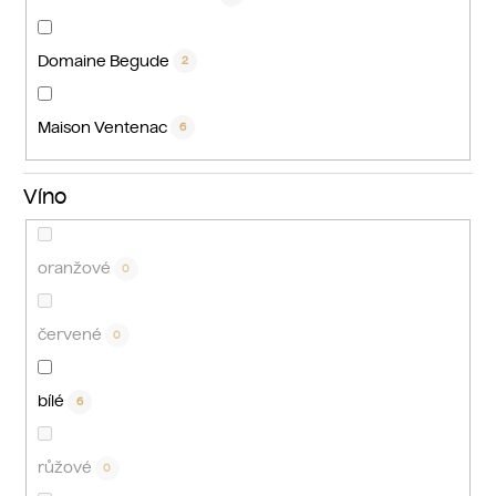
Domaine Begude
2
Maison Ventenac
6
Víno
oranžové
0
červené
0
bílé
6
růžové
0