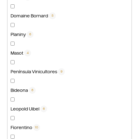
Domaine Bornard
5
Planiny
6
Masot
4
Península Vinicultores
9
Bideona
8
Leopold Uibel
6
Fiorentino
10