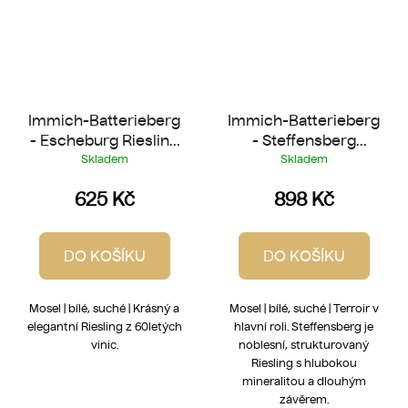
Immich-Batterieberg
Immich-Batterieberg
- Escheburg Riesling
- Steffensberg
2022
Riesling 2024
Skladem
Skladem
625 Kč
898 Kč
DO KOŠÍKU
DO KOŠÍKU
Mosel | bílé, suché | Krásný a
Mosel | bílé, suché | Terroir v
elegantní Riesling z 60letých
hlavní roli. Steffensberg je
vinic.
noblesní, strukturovaný
Riesling s hlubokou
mineralitou a dlouhým
závěrem.