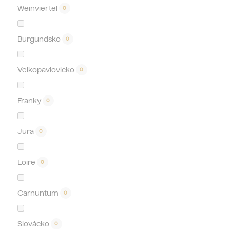
Weinviertel
0
Burgundsko
0
Velkopavlovicko
0
Franky
0
Jura
0
Loire
0
Carnuntum
0
Slovácko
0