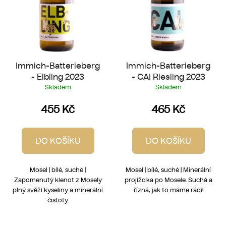
d
u
k
t
ů
Immich-Batterieberg
Immich-Batterieberg
- Elbling 2023
- CAI Riesling 2023
Skladem
Skladem
455 Kč
465 Kč
DO KOŠÍKU
DO KOŠÍKU
Mosel | bílé, suché |
Mosel | bílé, suché | Minerální
Zapomenutý klenot z Mosely
projížďka po Mosele. Suchá a
plný svěží kyseliny a minerální
řízná, jak to máme rádi!
čistoty.