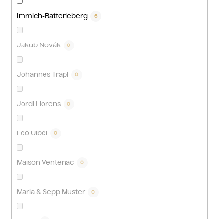
Immich-Batterieberg
6
Jakub Novák
0
Johannes Trapl
0
Jordi Llorens
0
Leo Uibel
0
Maison Ventenac
0
Maria & Sepp Muster
0