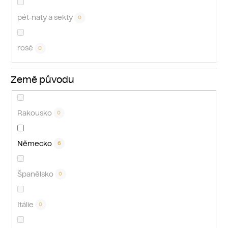
pét-naty a sekty
0
rosé
0
Země původu
Rakousko
0
Německo
6
Španělsko
0
Itálie
0