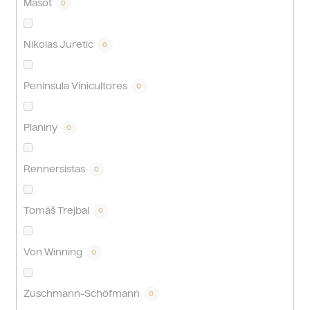
Masot
0
Nikolas Juretic
0
Península Vinicultores
0
Planiny
0
Rennersistas
0
Tomáš Trejbal
0
Von Winning
0
Zuschmann-Schöfmann
0