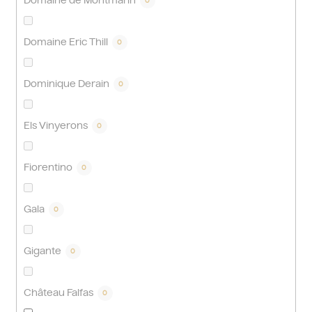
Domaine de Montmarin
0
Domaine Eric Thill
0
Dominique Derain
0
Els Vinyerons
0
Fiorentino
0
Gala
0
Gigante
0
Château Falfas
0