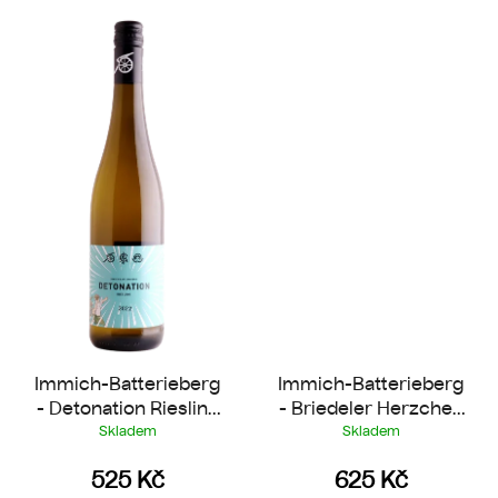
Immich-Batterieberg
Immich-Batterieberg
- Detonation Riesling
- Briedeler Herzchen
2023
Riesling 2022
Skladem
Skladem
525 Kč
625 Kč