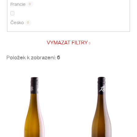
Francie
0
Česko
0
VYMAZAT FILTRY
Položek k zobrazení:
6
V
ý
p
i
s
p
r
o