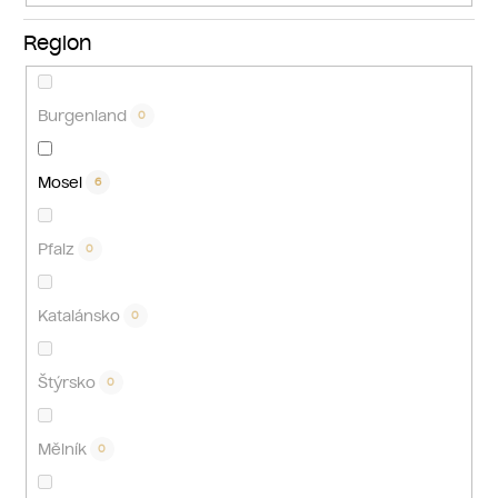
Region
Burgenland
0
Mosel
6
Pfalz
0
Katalánsko
0
Štýrsko
0
Mělník
0