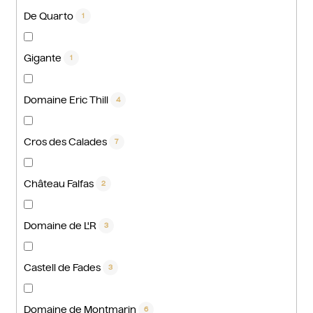
De Quarto
1
Gigante
1
Domaine Eric Thill
4
Cros des Calades
7
Château Falfas
2
Domaine de L'R
3
Castell de Fades
3
Domaine de Montmarin
6