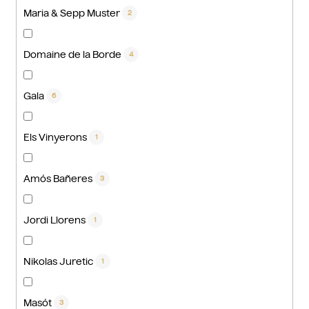
Maria & Sepp Muster
2
Domaine de la Borde
4
Gala
6
Els Vinyerons
1
Amós Bañeres
3
Jordi Llorens
1
Nikolas Juretic
1
Masót
3