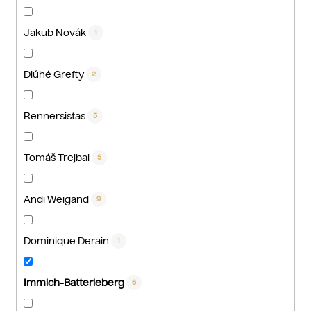
Jakub Novák
1
Dlúhé Grefty
2
Rennersistas
5
Tomáš Trejbal
5
Andi Weigand
9
Dominique Derain
1
Immich-Batterieberg
6