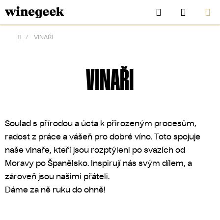
Přejít
Hledat
NÁKUP
na
KOŠÍK
obsah
/
VINAŘI
Domů
VINAŘI
Soulad s přírodou a úcta k přirozeným procesům,
radost z práce a vášeň pro dobré víno. Toto spojuje
naše vinaře, kteří jsou rozptýleni po svazích od
Moravy po Španělsko. Inspirují nás svým dílem, a
CZK
zároveň jsou našimi přáteli.
Dáme za ně ruku do ohně!