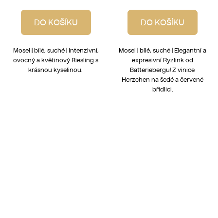
DO KOŠÍKU
DO KOŠÍKU
Mosel | bílé, suché | Intenzivní,
Mosel | bílé, suché | Elegantní a
ovocný a květinový Riesling s
expresivní Ryzlink od
krásnou kyselinou.
Batteriebergu! Z vinice
Herzchen na šedé a červené
břidlici.