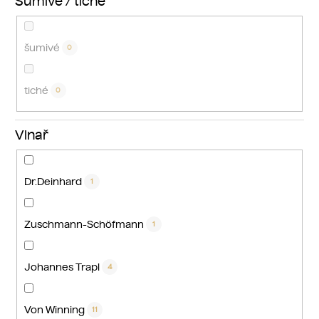
Šumivé / tiché
šumivé
0
tiché
0
Vinař
Dr.Deinhard
1
Zuschmann-Schöfmann
1
Johannes Trapl
4
Von Winning
11