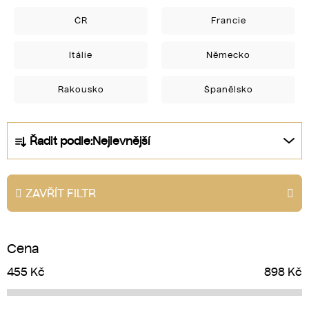
ČR
Francie
Itálie
Německo
Rakousko
Španělsko
Ř
Řadit podle:
Nejlevnější
a
z
e
ZAVŘÍT FILTR
n
í
p
Cena
r
o
455
Kč
898
Kč
d