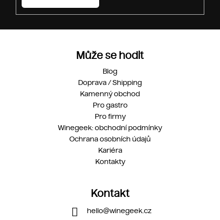
s
u
Může se hodit
Blog
Doprava / Shipping
Kamenný obchod
Pro gastro
Pro firmy
Winegeek: obchodní podmínky
Ochrana osobních údajů
Kariéra
Kontakty
Kontakt
hello
@
winegeek.cz