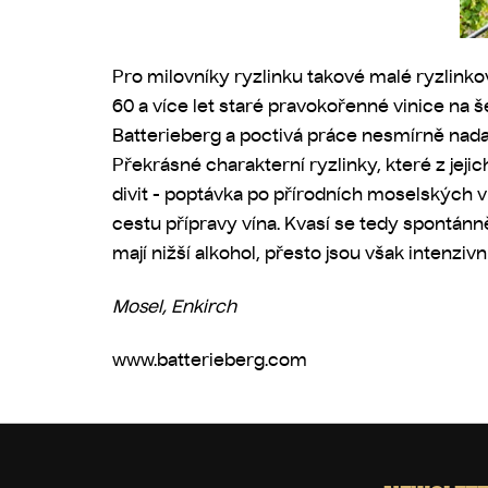
Pro milovníky ryzlinku takové malé ryzlinko
60 a více let staré pravokořenné vinice na 
Batterieberg a poctivá práce nesmírně nada
Překrásné charakterní ryzlinky, které z jej
divit - poptávka po přírodních moselských 
cestu přípravy vína. Kvasí se tedy spontán
mají nižší alkohol, přesto jsou však intenziv
Mosel, Enkirch
www.batterieberg.com
Z
á