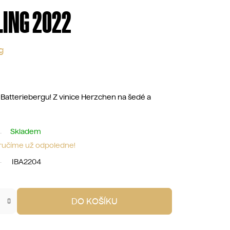
LING 2022
g
d Batteriebergu! Z vinice Herzchen na šedé a
Skladem
oručíme už odpoledne!
IBA2204
DO KOŠÍKU