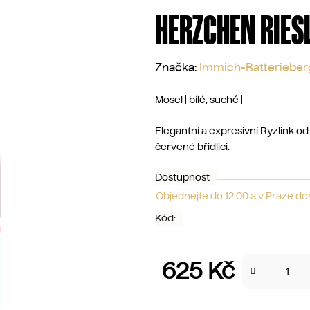
HERZCHEN RIES
Značka:
Immich-Batterieber
Mosel | bílé, suché |
Elegantní a expresivní Ryzlink o
červené břidlici.
Dostupnost
Objednejte do 12:00 a v Praze d
Kód:
625 Kč
Měrná cena: