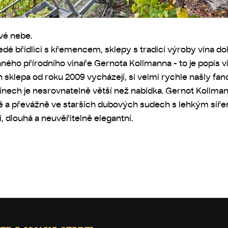
vé nebe.
šedé břidlici s křemencem, sklepy s tradicí výroby vína d
ného přírodního vinaře Gernota Kollmanna - to je popis v
ich sklepa od roku 2009 vycházejí, si velmi rychle našly 
vínech je nesrovnatelně větší než nabídka. Gernot Kollma
ně a převážně ve starších dubových sudech s lehkým síře
ní, dlouhá a neuvěřitelně elegantní.