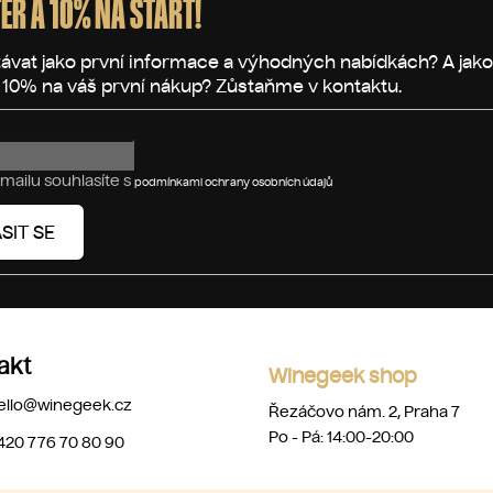
ER A 10% NA START!
mailu souhlasíte s
podmínkami ochrany osobních údajů
SIT SE
akt
Winegeek shop
ello
@
winegeek.cz
Řezáčovo nám. 2, Praha 7
Po - Pá: 14:00-20:00
420 776 70 80 90