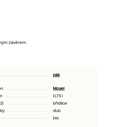
ouhým závěrem.
bílé
on
Mosel
m
0,75 l
ží
břidlice
by
dub
bio