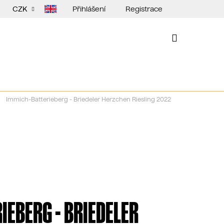
Přihlášení
Registrace
CZK
NÁKUPNÍ
KOŠÍK
Immich-Batterieberg - Briedeler Herzchen Riesling 2022
IEBERG - BRIEDELER