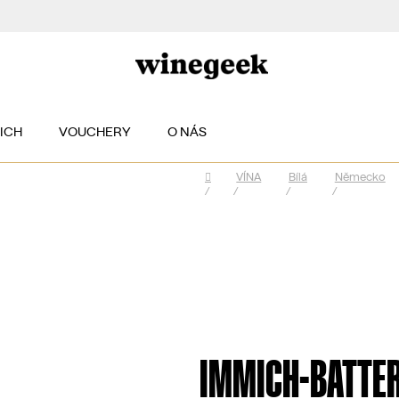
EICH
VOUCHERY
O NÁS
VÍNA
Bílá
Německo
Domů
/
/
/
/
IMMICH-BATTER