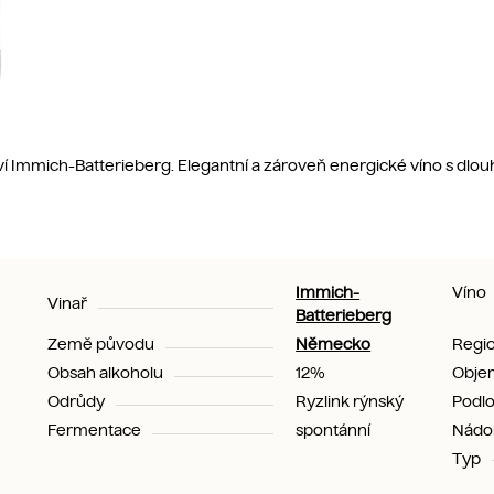
tví Immich-Batterieberg. Elegantní a zároveň energické víno s dl
Immich-
Víno
Vinař
Batterieberg
Země původu
Německo
Regi
Obsah alkoholu
12%
Obje
Odrůdy
Ryzlink rýnský
Podlo
Fermentace
spontánní
Nádo
Typ