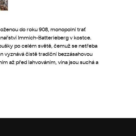
oloženou do roku 908, monopolní trať
inařství Immich-Batterieberg v kostce.
fanoušky po celém světě, čemuž se netřeba
nn vyznává čistě tradiční bezzásahovou
ním až před lahvováním, vína jsou suchá a