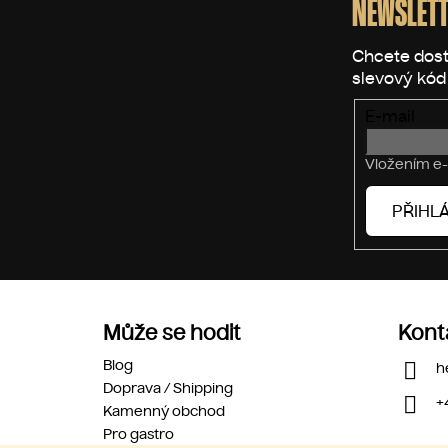
p
NEWSLETT
a
t
í
E-mail
Vložením e-
PŘIHLÁ
Může se hodit
Kont
Blog
h
Doprava / Shipping
+
Kamenný obchod
Pro gastro