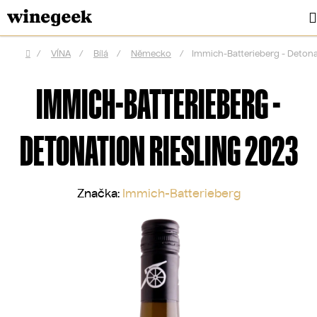
Přejít
na
obsah
/
VÍNA
/
Bílá
/
Německo
/
Immich-Batterieberg - Detona
Domů
IMMICH-BATTERIEBERG -
DETONATION RIESLING 2023
Značka:
Immich-Batterieberg