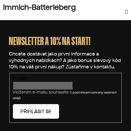
Immich-Batterieberg
Z
á
p
NEWSLETTER A 10% NA START!
a
t
í
E-mail
Vložením e-mailu souhlasíte s
podmínkami ochrany osobních
údajů
PŘIHLÁSIT SE