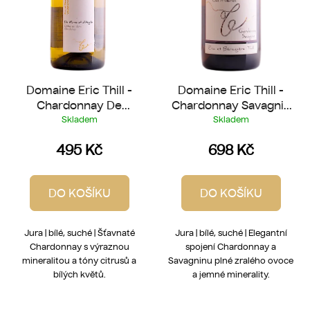
d
u
k
t
ů
Domaine Eric Thill -
Domaine Eric Thill -
Chardonnay De
Chardonnay Savagnin
Marne et d'Argile 2023
Les Molates 2022
Skladem
Skladem
495 Kč
698 Kč
DO KOŠÍKU
DO KOŠÍKU
Jura | bílé, suché | Šťavnaté
Jura | bílé, suché | Elegantní
Chardonnay s výraznou
spojení Chardonnay a
mineralitou a tóny citrusů a
Savagninu plné zralého ovoce
bílých květů.
a jemné minerality.