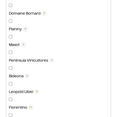
Domaine Bornard
5
Planiny
6
Masot
4
Península Vinicultores
9
Bideona
8
Leopold Uibel
6
Fiorentino
10