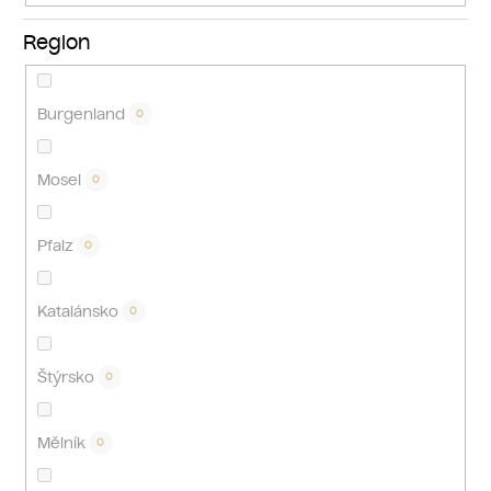
Region
Burgenland
0
Mosel
0
Pfalz
0
Katalánsko
0
Štýrsko
0
Mělník
0