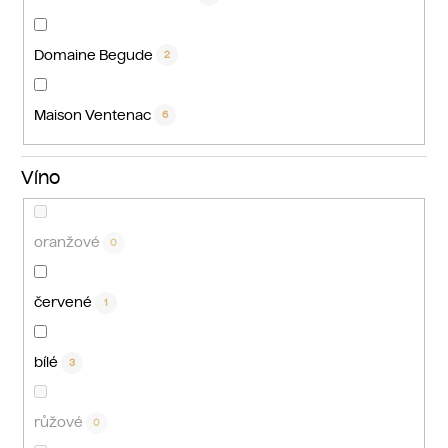
Domaine Begude
2
Maison Ventenac
6
Víno
oranžové
0
červené
1
bílé
3
růžové
0