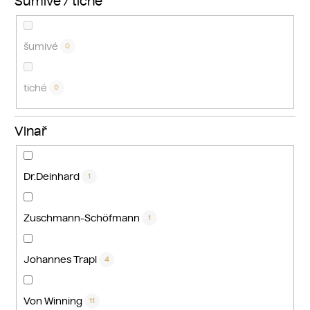
Šumivé / tiché
šumivé
0
tiché
0
Vinař
Dr.Deinhard
1
Zuschmann-Schöfmann
1
Johannes Trapl
4
Von Winning
11