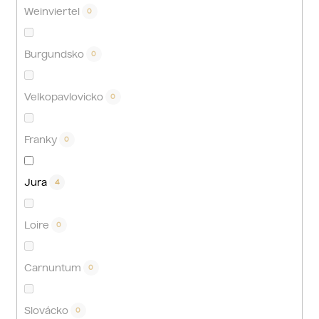
Weinviertel
0
Burgundsko
0
Velkopavlovicko
0
Franky
0
Jura
4
Loire
0
Carnuntum
0
Slovácko
0