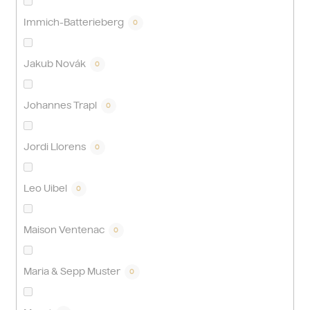
Immich-Batterieberg
0
Jakub Novák
0
Johannes Trapl
0
Jordi Llorens
0
Leo Uibel
0
Maison Ventenac
0
Maria & Sepp Muster
0