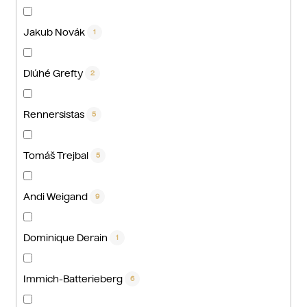
Jakub Novák
1
Dlúhé Grefty
2
Rennersistas
5
Tomáš Trejbal
5
Andi Weigand
9
Dominique Derain
1
Immich-Batterieberg
6