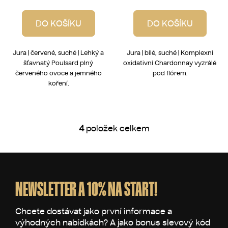
DO KOŠÍKU
DO KOŠÍKU
Jura | červené, suché | Lehký a
Jura | bílé, suché | Komplexní
šťavnatý Poulsard plný
oxidativní Chardonnay vyzrálé
červeného ovoce a jemného
pod flórem.
koření.
4
položek celkem
O
v
l
Z
á
á
d
p
NEWSLETTER A 10% NA START!
a
a
c
t
í
p
í