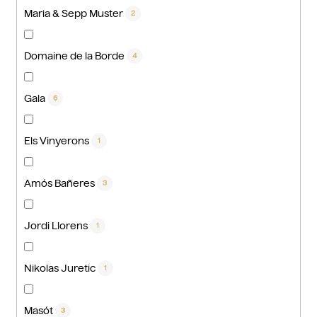
Maria & Sepp Muster
2
Domaine de la Borde
4
Gala
6
Els Vinyerons
1
Amós Bañeres
3
Jordi Llorens
1
Nikolas Juretic
1
Masót
3