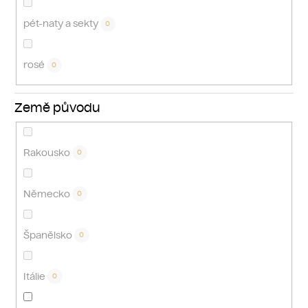
pét-naty a sekty
0
rosé
0
Země původu
Rakousko
0
Německo
0
Španělsko
0
Itálie
0