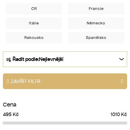
ČR
Francie
Itálie
Německo
Rakousko
Španělsko
Ř
Řadit podle:
Nejlevnější
a
z
e
ZAVŘÍT FILTR
n
í
p
Cena
r
o
495
Kč
1010
Kč
d