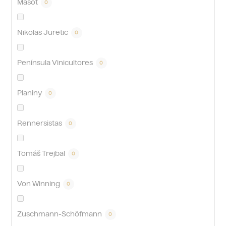
Masot
0
Nikolas Juretic
0
Península Vinicultores
0
Planiny
0
Rennersistas
0
Tomáš Trejbal
0
Von Winning
0
Zuschmann-Schöfmann
0