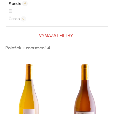
Francie
4
Česko
0
VYMAZAT FILTRY
Položek k zobrazení:
4
V
ý
p
i
s
p
r
o