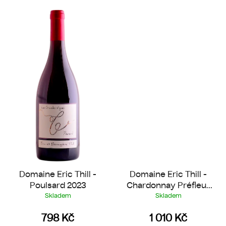
Domaine Eric Thill -
Domaine Eric Thill -
Poulsard 2023
Chardonnay Préfleur
2019
Skladem
Skladem
798 Kč
1 010 Kč