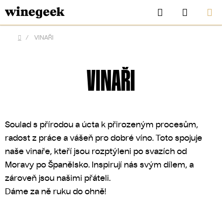
Přejít
Hledat
NÁKUP
na
KOŠÍK
obsah
/
VINAŘI
Domů
VINAŘI
Soulad s přírodou a úcta k přirozeným procesům,
radost z práce a vášeň pro dobré víno. Toto spojuje
naše vinaře, kteří jsou rozptýleni po svazích od
Moravy po Španělsko. Inspirují nás svým dílem, a
CZK
zároveň jsou našimi přáteli.
Dáme za ně ruku do ohně!