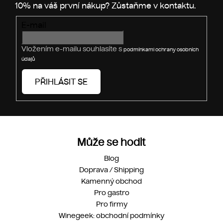
r
v
E-mail
k
y
v
Vložením e-mailu souhlasíte s
podmínkami ochrany osobních
ý
údajů
p
i
PŘIHLÁSIT SE
s
u
Může se hodit
Blog
Doprava / Shipping
Kamenný obchod
Pro gastro
Pro firmy
Winegeek: obchodní podmínky