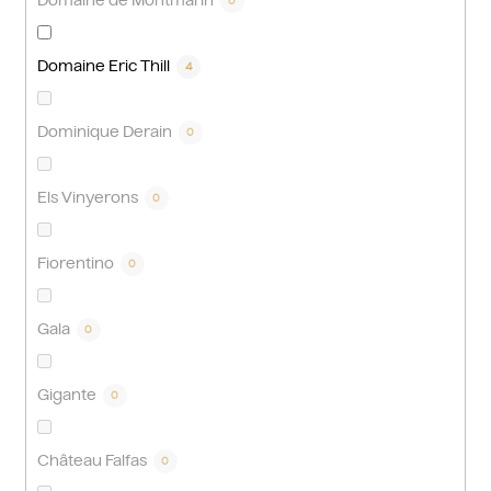
Domaine de Montmarin
0
Domaine Eric Thill
4
Dominique Derain
0
Els Vinyerons
0
Fiorentino
0
Gala
0
Gigante
0
Château Falfas
0