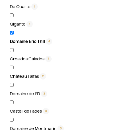
De Quarto
1
Gigante
1
Domaine Eric Thill
4
Cros des Calades
7
Château Falfas
2
Domaine de L'R
3
Castell de Fades
3
Domaine de Montmarin
6