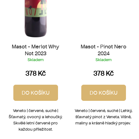
Masot - Merlot Why
Masot - Pinot Nero
Not 2023
2024
Skladem
Skladem
378 Kč
378 Kč
DO KOŠÍKU
DO KOŠÍKU
Veneto | červené, suché |
Veneto | červené, suché | Lehký,
Šťavnatý, ovocný a lehoučký.
šťavnatý pinot z Veneta. Višně,
Skvělé letní červené pro
maliny a krásně hladký projev.
každou příležitost.