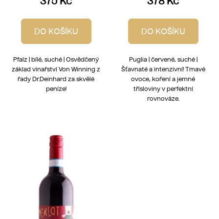
375 Kč
378 Kč
DO KOŠÍKU
DO KOŠÍKU
Pfalz | bílé, suché | Osvědčený
Puglia | červené, suché |
základ vinařství Von Winning z
Šťavnaté a intenzivní! Tmavé
řady Dr.Deinhard za skvělé
ovoce, koření a jemné
peníze!
třísloviny v perfektní
rovnováze.