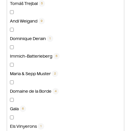
Tomáš Trejbal
5
Andi Weigand
9
Dominique Derain
1
Immich-Batterieberg
6
Maria & Sepp Muster
2
Domaine de la Borde
4
Gala
6
Els Vinyerons
1