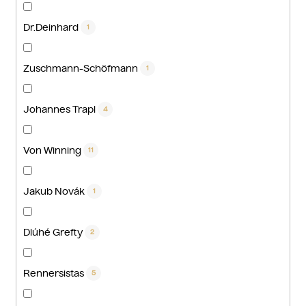
Dr.Deinhard
1
Zuschmann-Schöfmann
1
Johannes Trapl
4
Von Winning
11
Jakub Novák
1
Dlúhé Grefty
2
Rennersistas
5