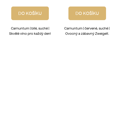
DO KOŠÍKU
DO KOŠÍKU
Carnuntum | bílé, suché |
Carnuntum | červené, suché |
Skvělé víno pro každý den!
Ovocný a zábavný Zweigelt.