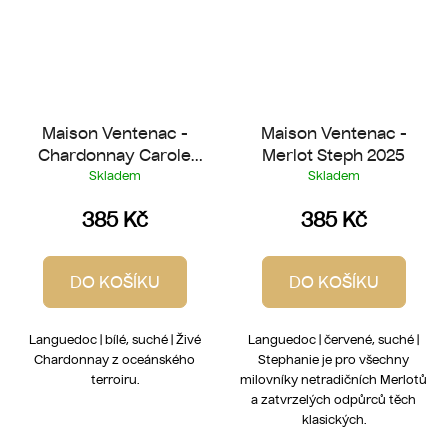
Maison Ventenac -
Maison Ventenac -
Chardonnay Carole
Merlot Steph 2025
2025
Skladem
Skladem
385 Kč
385 Kč
DO KOŠÍKU
DO KOŠÍKU
Languedoc | bílé, suché | Živé
Languedoc | červené, suché |
Chardonnay z oceánského
Stephanie je pro všechny
terroiru.
milovníky netradičních Merlotů
a zatvrzelých odpůrců těch
klasických.