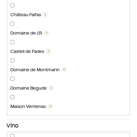
Château Falfas
2
Domaine de L'R
3
Castell de Fades
3
Domaine de Montmarin
6
Domaine Begude
2
Maison Ventenac
6
Víno