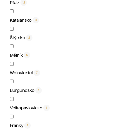
Pfalz
12
Katalánsko
3
Štýrsko
2
Mělník
5
Weinviertel
7
Burgundsko
1
Velkopavlovicko
1
Franky
1