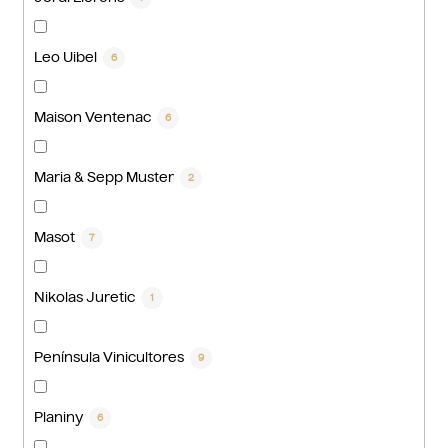
Leo Uibel
6
Maison Ventenac
6
Maria & Sepp Muster
2
Masot
7
Nikolas Juretic
1
Península Vinicultores
9
Planiny
6