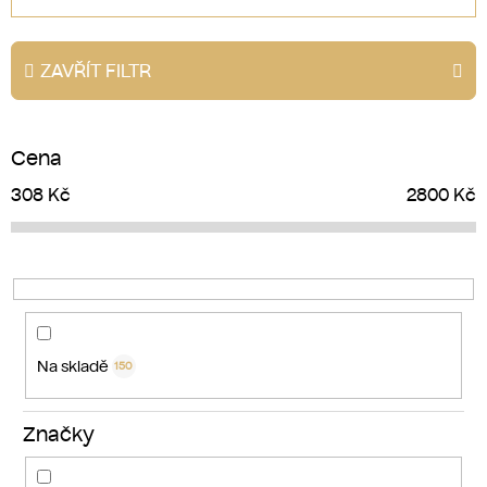
z
e
ZAVŘÍT FILTR
n
í
p
Cena
r
o
308
Kč
2800
Kč
d
u
k
t
ů
Na skladě
150
Značky