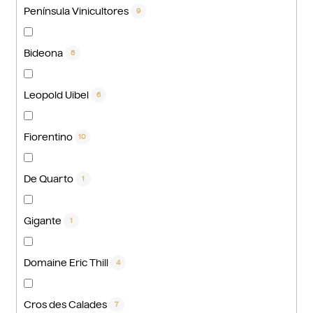
Península Vinicultores
9
Bideona
8
Leopold Uibel
6
Fiorentino
10
De Quarto
1
Gigante
1
Domaine Eric Thill
4
Cros des Calades
7