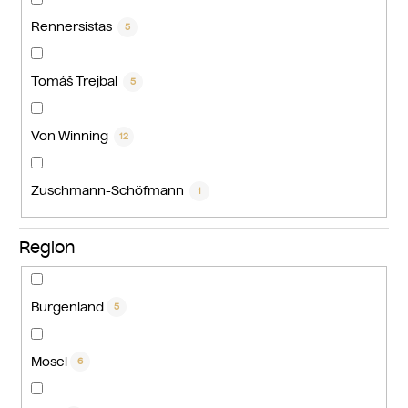
Rennersistas
5
Tomáš Trejbal
5
Von Winning
12
Zuschmann-Schöfmann
1
Region
Burgenland
5
Mosel
6