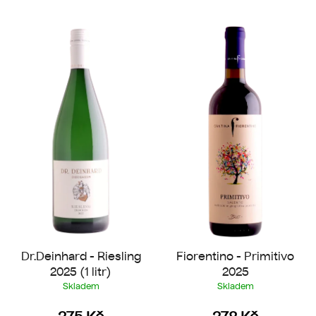
V
ý
p
i
s
p
r
o
d
u
k
t
ů
Dr.Deinhard - Riesling
Fiorentino - Primitivo
2025 (1 litr)
2025
Skladem
Skladem