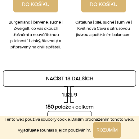
DO KOŠÍKU
DO KOŠÍKU
Burgenland | červené, suché |
Cataluña | bílé, suché | šumivé |
Zweigelt, co vás okouzlí
Květinová Cava s citrusovou
třešněmi a neuvěřitelnou
jiskrou a pefektním balancem.
pitelností. Lehký, šťavnatý a
připravený na chill s přáteli.
NAČÍST 18 DALŠÍCH
S
1
2
t
9
r
O
á
150
položek celkem
v
n
l
k
NAHORU
Tento web používá soubory cookie. Dalším procházením tohoto webu
á
o
d
v
ROZUMÍM
vyjadřujete souhlas s jejich používáním.
a
á