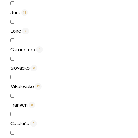
Jura
13
Loire
3
Carnuntum
4
Slovácko
2
Mikulovsko
12
Franken
8
Cataluña
5