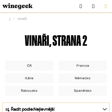
Přejít
Hledat
NÁKUP
na
KOŠÍK
obsah
/
VINAŘI
Domů
VINAŘI
, STRANA 2
ČR
Francie
Itálie
Německo
CZK
Rakousko
Španělsko
Ř
Řadit podle:
Nejlevnější
a