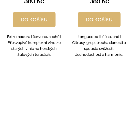
380 Kč
385 Kč
DO KOŠÍKU
DO KOŠÍKU
Extremadura | červené, suché |
Languedoc | bílé, suché |
Překvapivě komplexní víno ze
Citrusy, grep, trocha slanosti a
starých vinic na horských
spousta svěžesti.
žulových terasách.
Jednoduchost a harmonie.