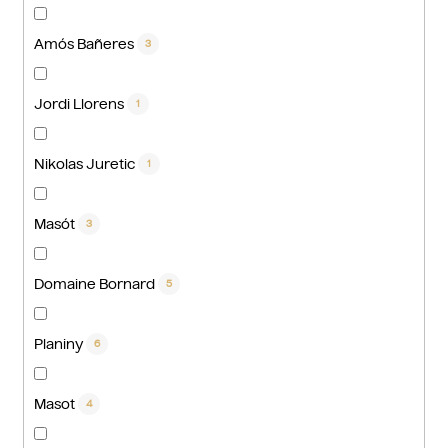
Amós Bañeres
3
Jordi Llorens
1
Nikolas Juretic
1
Masót
3
Domaine Bornard
5
Planiny
6
Masot
4