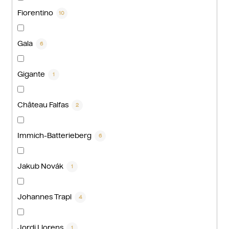
Fiorentino
10
Gala
6
Gigante
1
Château Falfas
2
Immich-Batterieberg
6
Jakub Novák
1
Johannes Trapl
4
Jordi Llorens
1