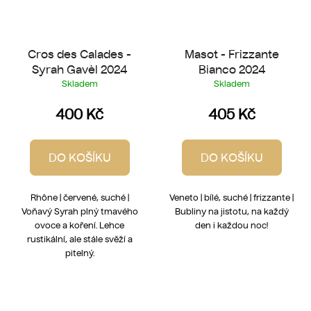
Cros des Calades -
Masot - Frizzante
Syrah Gavèl 2024
Bianco 2024
Skladem
Skladem
400 Kč
405 Kč
DO KOŠÍKU
DO KOŠÍKU
Rhône | červené, suché |
Veneto | bílé, suché | frizzante |
Voňavý Syrah plný tmavého
Bubliny na jistotu, na každý
ovoce a koření. Lehce
den i každou noc!
rustikální, ale stále svěží a
pitelný.