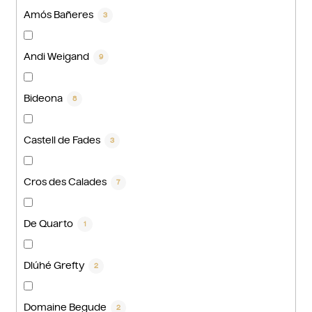
Amós Bañeres
3
Andi Weigand
9
Bideona
8
Castell de Fades
3
Cros des Calades
7
De Quarto
1
Dlúhé Grefty
2
Domaine Begude
2