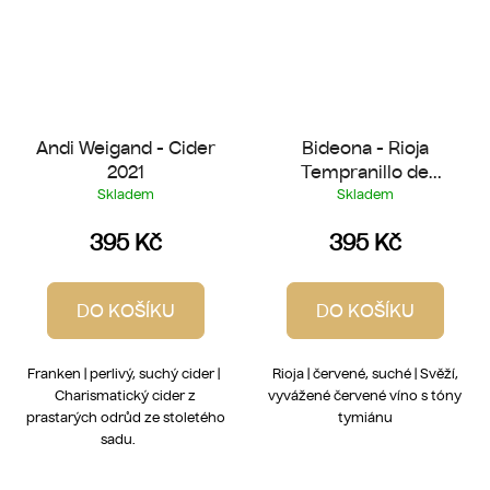
Andi Weigand - Cider
Bideona - Rioja
2021
Tempranillo de
Laderas 2022
Skladem
Skladem
395 Kč
395 Kč
DO KOŠÍKU
DO KOŠÍKU
Franken | perlivý, suchý cider |
Rioja | červené, suché | Svěží,
Charismatický cider z
vyvážené červené víno s tóny
prastarých odrůd ze stoletého
tymiánu
sadu.