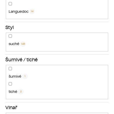
Languedoc
14
Styl
suché
148
Šumivé / tiché
šumivé
1
tiché
2
Vinař