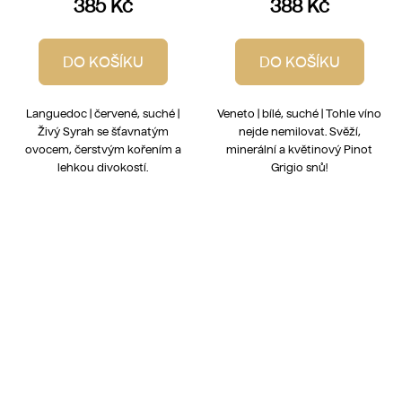
385 Kč
388 Kč
DO KOŠÍKU
DO KOŠÍKU
Languedoc | červené, suché |
Veneto | bílé, suché | Tohle víno
Živý Syrah se šťavnatým
nejde nemilovat. Svěží,
ovocem, čerstvým kořením a
minerální a květinový Pinot
lehkou divokostí.
Grigio snů!