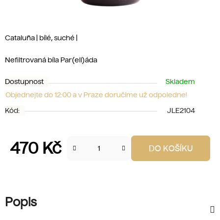
Cataluña | bílé, suché |
Nefiltrovaná bíla Par(ell)áda
Dostupnost
Skladem
Objednejte do 12:00 a v Praze doručíme už odpoledne!
Kód:
JLE2104
470 Kč
DO KOŠÍKU
Měrná cena:
Popis