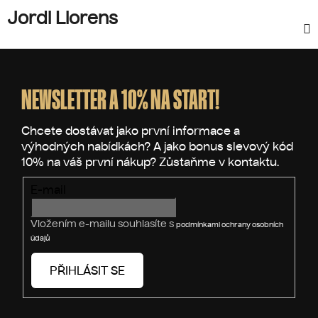
Jordi Llorens
Z
á
p
NEWSLETTER A 10% NA START!
a
t
í
E-mail
Vložením e-mailu souhlasíte s
podmínkami ochrany osobních
údajů
PŘIHLÁSIT SE