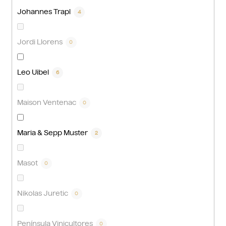
Johannes Trapl
4
Jordi Llorens
0
Leo Uibel
6
Maison Ventenac
0
Maria & Sepp Muster
2
Masot
0
Nikolas Juretic
0
Península Vinicultores
0