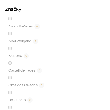
Značky
Amós Bañeres
0
Andi Weigand
0
Bideona
0
Castell de Fades
0
Cros des Calades
0
De Quarto
0