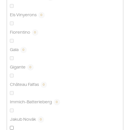
Els Vinyerons
0
Fiorentino
0
Gala
0
Gigante
0
Château Falfas
0
Immich-Batterieberg
0
Jakub Novák
0