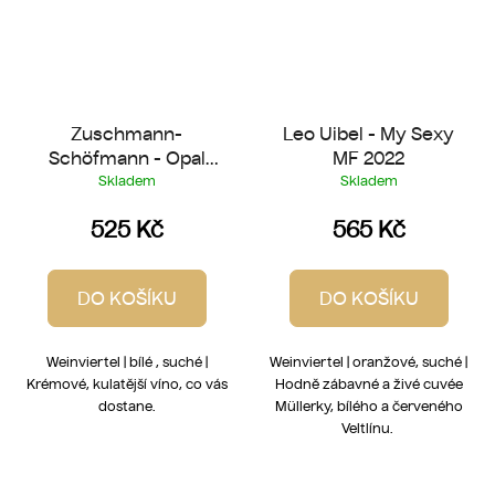
Zuschmann-
Leo Uibel - My Sexy
Schöfmann - Opal
MF 2022
Chardonnay 2020
Skladem
Skladem
525 Kč
565 Kč
DO KOŠÍKU
DO KOŠÍKU
Weinviertel | bílé , suché |
Weinviertel | oranžové, suché |
Krémové, kulatější víno, co vás
Hodně zábavné a živé cuvée
dostane.
Müllerky, bílého a červeného
Veltlínu.