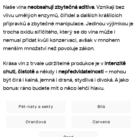
Naše vína
neobsahují zbytečná aditiva
. Vznikají bez
vlivu umělých enzymů, čiřidel a dalších krášlících
přípravků a zbytečné manipulace. Jedinou výjimkou je
trocha oxidu siřičitého, který se do vína může i
nemusí přidat kvůli konzervaci, avšak v mnohem
menším množství než povoluje zákon.
Krása vín z trvale udržitelné produkce je v
intenzitě
chuti, čistotě
a někdy i
nepředvídatelnosti
– mohou
být čirá i kalná, jemná i drsná, stydlivá i divoká. A jako
bonus: ráno budete mít o něco lehčí hlavu.
Pét-naty a sekty
Bílá
Oranžová
Červená