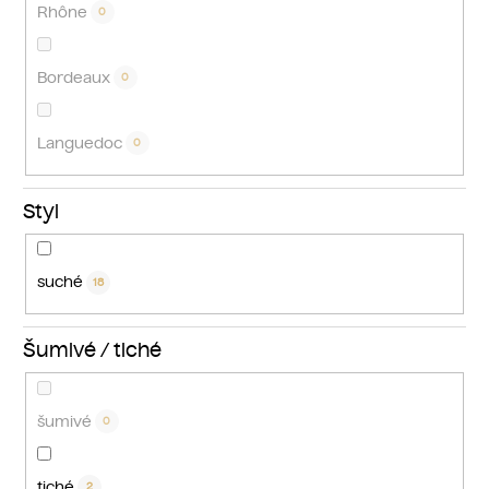
Rhône
0
Bordeaux
0
Languedoc
0
Styl
suché
18
Šumivé / tiché
šumivé
0
tiché
2