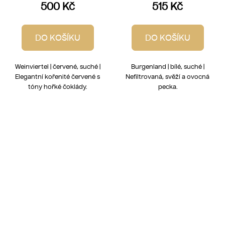
500 Kč
515 Kč
DO KOŠÍKU
DO KOŠÍKU
Weinviertel | červené, suché |
Burgenland | bílé, suché |
Elegantní kořenité červené s
Nefiltrovaná, svěží a ovocná
tóny hořké čoklády.
pecka.