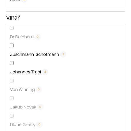
Vinař
Dr.Deinhard
0
Zuschmann-Schöfmann
1
Johannes Trapl
4
Von Winning
0
Jakub Novák
0
Dlúhé Grefty
0