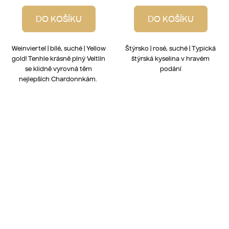
DO KOŠÍKU
DO KOŠÍKU
Weinviertel | bílé, suché | Yellow
Štýrsko | rosé, suché | Typická
gold! Tenhle krásně plný Veltlín
štýrská kyselina v hravém
se klidně vyrovná těm
podání
nejlepších Chardonnkám.