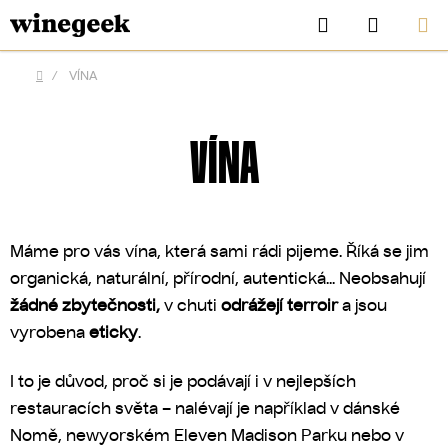
Přejít
Hledat
NÁKUP
na
KOŠÍK
obsah
/
VÍNA
Domů
VÍNA
Máme pro vás vína, která sami rádi pijeme. Říká se jim
organická, naturální, přírodní, autentická... Neobsahují
žádné zbytečnosti,
v chuti
odrážejí terroir
a jsou
vyrobena
eticky
.
CZK
I to je důvod, proč si je podávají i v nejlepších
restauracích světa – nalévají je například v dánské
Nomě, newyorském Eleven Madison Parku nebo v