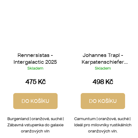
Rennersistas -
Johannes Trapl -
Intergalactic 2025
Karpatenschiefer
2022
Skladem
Skladem
475 Kč
498 Kč
DO KOŠÍKU
DO KOŠÍKU
Burgenland | oranžové, suché |
Carnuntum | oranžové, suché |
Zábavná vstupenka do galaxie
Ideál pro milovníky rustikálních
oranžových vín
oranžových vín.