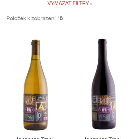
VYMAZAT FILTRY
Položek k zobrazení:
18
V
ý
p
i
s
p
r
o
d
u
k
t
ů