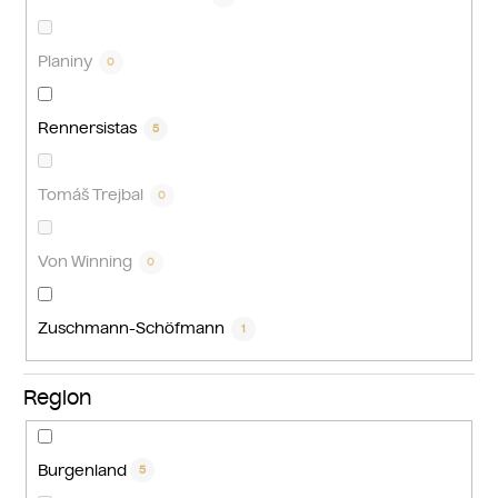
Planiny
0
Rennersistas
5
Tomáš Trejbal
0
Von Winning
0
Zuschmann-Schöfmann
1
Region
Burgenland
5