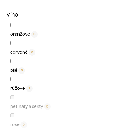
Víno
oranžové
3
červené
6
bílé
6
růžové
3
pét-naty a sekty
0
rosé
0