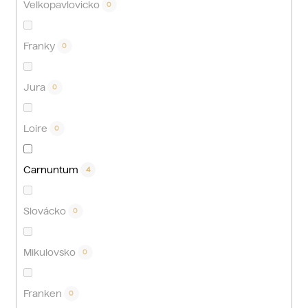
Velkopavlovicko
0
Franky
0
Jura
0
Loire
0
Carnuntum
4
Slovácko
0
Mikulovsko
0
Franken
0