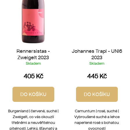
Rennersistas -
Johannes Trapl - UNI6
Zweigelt 2023
2023
Skladem
Skladem
405 Kč
445 Kč
DO KOŠÍKU
DO KOŠÍKU
Burgenland | červené, suché |
Carnuntum | rosé, suché |
Zweigelt, co vás okouzlí
Vybroušené suché a lehce
třešněmi a neuvěřitelnou
naperlené rosé s bohatou
pitelností. Lehký, šťavnatý a
ovocností