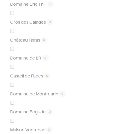
Domaine Eric Thill
0
Cros des Calades
0
Château Falfas
0
Domaine de L'R
0
Castell de Fades
0
Domaine de Montmarin
0
Domaine Begude
0
Maison Ventenac
0