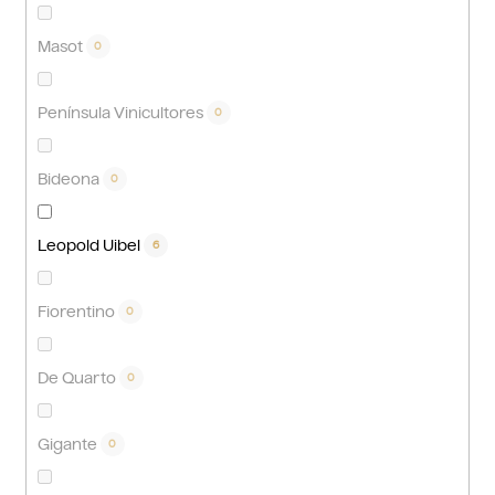
Masot
0
Península Vinicultores
0
Bideona
0
Leopold Uibel
6
Fiorentino
0
De Quarto
0
Gigante
0