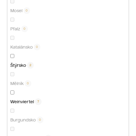
Mosel
0
Pfalz
0
Katalánsko
0
Štýrsko
2
Mělník
0
Weinviertel
7
Burgundsko
0