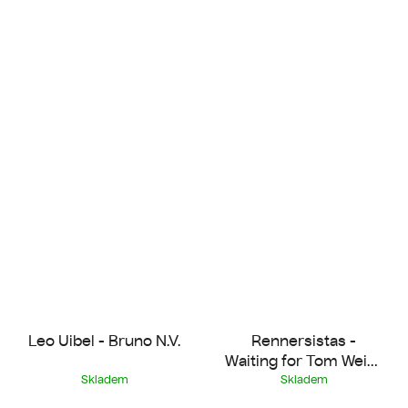
Leo Uibel - Bruno N.V.
Rennersistas -
Waiting for Tom Weiss
2022
Skladem
Skladem