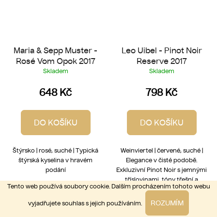
Maria & Sepp Muster -
Leo Uibel - Pinot Noir
Rosé Vom Opok 2017
Reserve 2017
Skladem
Skladem
648 Kč
798 Kč
DO KOŠÍKU
DO KOŠÍKU
Štýrsko | rosé, suché | Typická
Weinviertel | červené, suché |
štýrská kyselina v hravém
Elegance v čisté podobě.
podání
Exkluzivní Pinot Noir s jemnými
tříslovinami, tóny třešní a
Tento web používá soubory cookie. Dalším procházením tohoto webu
jemným dotekem sudu.
ROZUMÍM
vyjadřujete souhlas s jejich používáním.