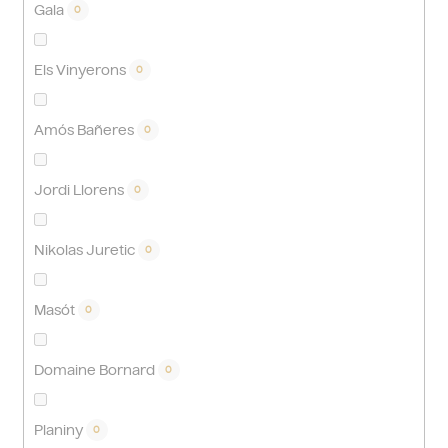
Gala
0
Els Vinyerons
0
Amós Bañeres
0
Jordi Llorens
0
Nikolas Juretic
0
Masót
0
Domaine Bornard
0
Planiny
0