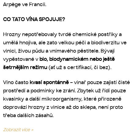
Arpège ve Francii.
CO TATO VÍNA SPOJUJE?
Hrozny nepotřebovaly tvrdé chemické postřiky a
umělá hnojiva, ale zato velkou péči a biodiverzitu ve
vinici, živou půdu a vnímavého pěstitele. Bývají
vypěstované v
bio, biodynamickém nebo ještě
šetrnějším režimu
(ať už s certifikací, či bez).
Víno často
kvasí spontánně
– vinař pouze zajistí čisté
prostředí a podmínky ke zrání. Zbytek už řídí pouze
kvasinky a další mikroorganismy, které přirozeně
doprovází hrozny z vinice až do sklepa, není proto
třeba dalších zásahů.
Zobrazit více »