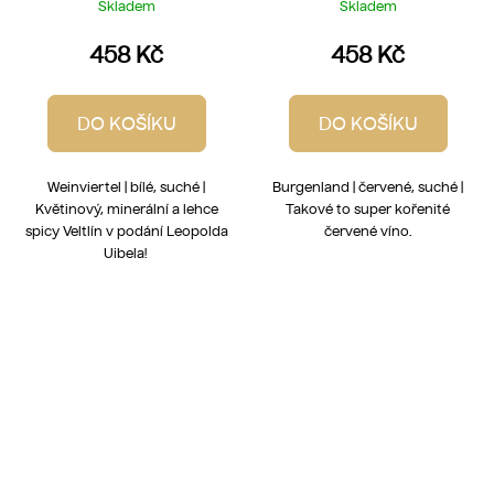
Skladem
Skladem
458 Kč
458 Kč
DO KOŠÍKU
DO KOŠÍKU
Weinviertel | bílé, suché |
Burgenland | červené, suché |
Květinový, minerální a lehce
Takové to super kořenité
spicy Veltlín v podání Leopolda
červené víno.
Uibela!