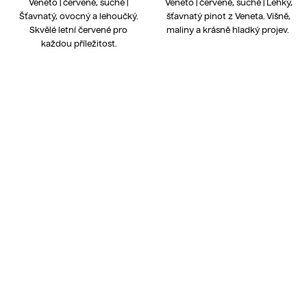
Veneto | červené, suché |
Veneto | červené, suché | Lehký,
Šťavnatý, ovocný a lehoučký.
šťavnatý pinot z Veneta. Višně,
Skvělé letní červené pro
maliny a krásně hladký projev.
každou příležitost.