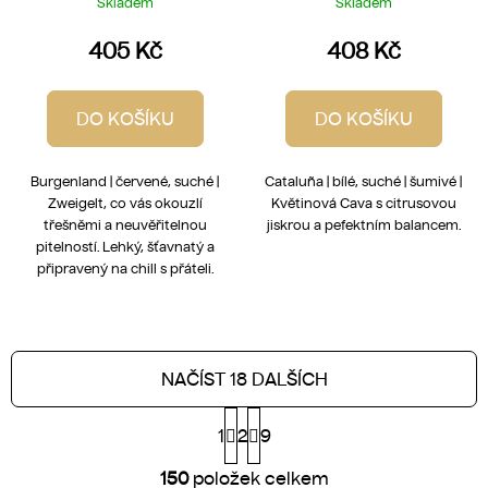
Skladem
Skladem
405 Kč
408 Kč
DO KOŠÍKU
DO KOŠÍKU
Burgenland | červené, suché |
Cataluña | bílé, suché | šumivé |
Zweigelt, co vás okouzlí
Květinová Cava s citrusovou
třešněmi a neuvěřitelnou
jiskrou a pefektním balancem.
pitelností. Lehký, šťavnatý a
připravený na chill s přáteli.
NAČÍST 18 DALŠÍCH
S
1
2
t
9
r
O
á
150
položek celkem
v