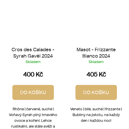
Cros des Calades -
Masot - Frizzante
Syrah Gavèl 2024
Bianco 2024
Skladem
Skladem
400 Kč
405 Kč
DO KOŠÍKU
DO KOŠÍKU
Rhône | červené, suché |
Veneto | bílé, suché | frizzante |
Voňavý Syrah plný tmavého
Bubliny na jistotu, na každý
ovoce a koření. Lehce
den i každou noc!
rustikální, ale stále svěží a