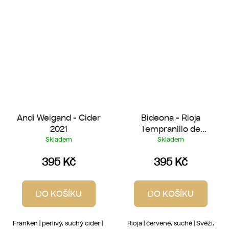
Andi Weigand - Cider
Bideona - Rioja
2021
Tempranillo de
Laderas 2022
Skladem
Skladem
395 Kč
395 Kč
DO KOŠÍKU
DO KOŠÍKU
Franken | perlivý, suchý cider |
Rioja | červené, suché | Svěží,