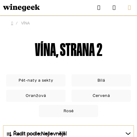
Přejít
Hledat
NÁKUP
na
KOŠÍK
obsah
/
VÍNA
Domů
VÍNA
, STRANA 2
Pét-naty a sekty
Bílá
Oranžová
Červená
CZK
Rosé
Ř
Řadit podle:
Nejlevnější
a