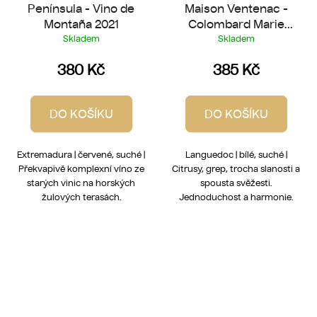
Península - Vino de
Maison Ventenac -
Montaña 2021
Colombard Marie
2025
Skladem
Skladem
380 Kč
385 Kč
DO KOŠÍKU
DO KOŠÍKU
Extremadura | červené, suché |
Languedoc | bílé, suché |
Překvapivě komplexní víno ze
Citrusy, grep, trocha slanosti a
starých vinic na horských
spousta svěžesti.
žulových terasách.
Jednoduchost a harmonie.