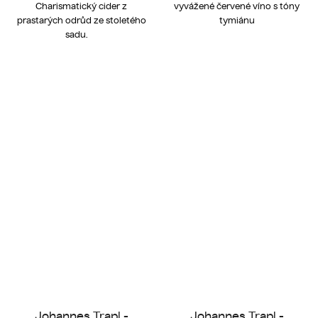
Charismatický cider z
vyvážené červené víno s tóny
prastarých odrůd ze stoletého
tymiánu
sadu.
Johannes Trapl -
Johannes Trapl -