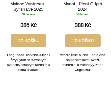
Maison Ventenac -
Masot - Pinot Grigio
Syrah Eve 2025
2024
Skladem
Skladem
385 Kč
388 Kč
DO KOŠÍKU
DO KOŠÍKU
Languedoc | červené, suché |
Veneto | bílé, suché | Tohle víno
Živý Syrah se šťavnatým
nejde nemilovat. Svěží,
ovocem, čerstvým kořením a
minerální a květinový Pinot
lehkou divokostí.
Grigio snů!