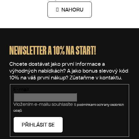
n
l
k
NAHORU
á
o
d
v
a
á
Z
c
n
í
á
í
p
p
NEWSLETTER A 10% NA START!
r
a
v
t
k
í
y
v
ý
E-mail
p
i
Vložením e-mailu souhlasíte s
podmínkami ochrany osobních
s
údajů
u
PŘIHLÁSIT SE