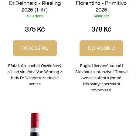
Dr.Deinhard - Riesling
Fiorentino - Primitivo
2025 (1 litr)
2025
Skladem
Skladem
375 Kč
378 Kč
DO KOŠÍKU
DO KOŠÍKU
Pfalz | bílé, suché | Osvědčený
Puglia | červené, suché |
základ vinařství Von Winning z
Šťavnaté a intenzivní! Tmavé
řady Dr.Deinhard za skvělé
ovoce, koření a jemné
peníze!
třísloviny v perfektní
rovnováze.