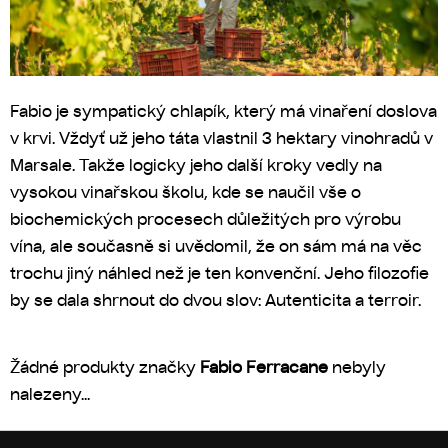
Fabio je sympatický chlapík, který má vinaření doslova
v krvi. Vždyť už jeho táta vlastnil 3 hektary vinohradů v
Marsale. Takže logicky jeho další kroky vedly na
vysokou vinařskou školu, kde se naučil vše o
biochemických procesech důležitých pro výrobu
vína, ale současně si uvědomil, že on sám má na věc
trochu jiný náhled než je ten konvenční. Jeho filozofie
by se dala shrnout do dvou slov: Autenticita a terroir.
Žádné produkty značky
Fabio Ferracane
nebyly
nalezeny...
Z