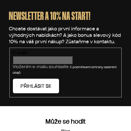
á
p
NEWSLETTER A 10% NA START!
a
t
í
E-mail
Vložením e-mailu souhlasíte s
podmínkami ochrany osobních
údajů
PŘIHLÁSIT SE
Může se hodit