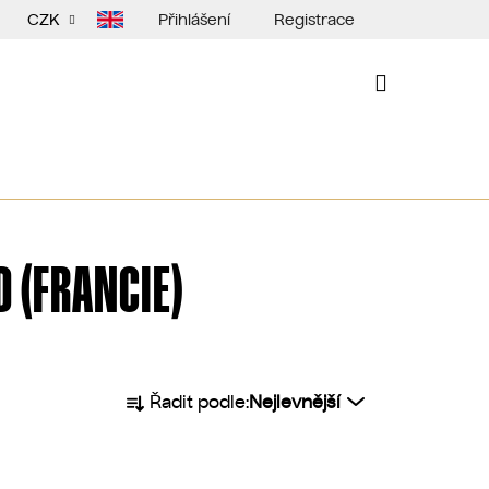
Přihlášení
Registrace
CZK
NÁKUPNÍ
KOŠÍK
 (FRANCIE)
Ř
Řadit podle:
Nejlevnější
a
z
e