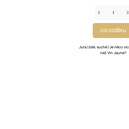
DO KOŠÍKU
Jura | bílé, suché | Je něco v
než Vin Jaune?
O
v
l
á
d
a
c