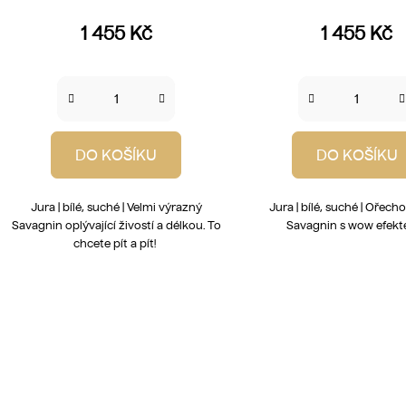
1 455 Kč
1 455 Kč
DO KOŠÍKU
DO KOŠÍKU
Jura | bílé, suché | Velmi výrazný
Jura | bílé, suché | Ořecho
Savagnin oplývající živostí a délkou. To
Savagnin s wow efek
chcete pít a pít!