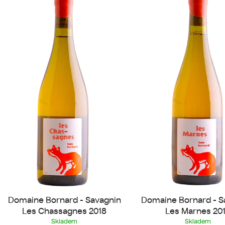
ý
p
s
p
r
o
d
u
k
t
ů
Domaine Bornard - Savagnin
Domaine Bornard - S
Les Chassagnes 2018
Les Marnes 20
Skladem
Skladem