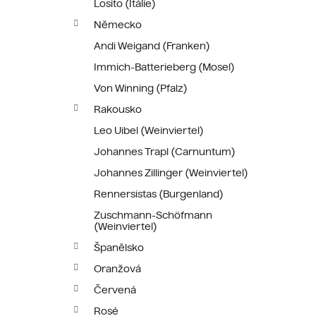
Losito (Itálie)
Německo
Andi Weigand (Franken)
Immich-Batterieberg (Mosel)
Von Winning (Pfalz)
Rakousko
Leo Uibel (Weinviertel)
Johannes Trapl (Carnuntum)
Johannes Zillinger (Weinviertel)
Rennersistas (Burgenland)
Zuschmann-Schöfmann
(Weinviertel)
Španělsko
Oranžová
Červená
Rosé