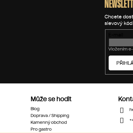
p
NEWSLETT
a
t
í
E-mail
Vložením e-
PŘIHLÁ
Může se hodit
Kont
Blog
h
Doprava / Shipping
+
Kamenný obchod
Pro gastro