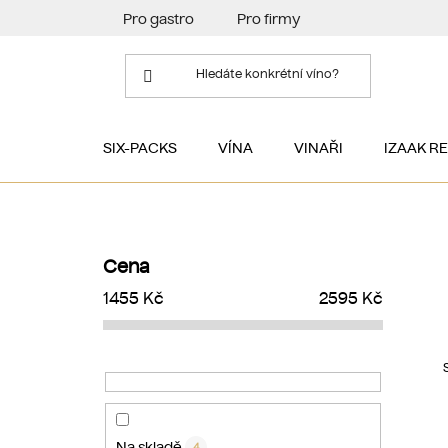
Přejít
Pro gastro
Pro firmy
na
obsah
SIX-PACKS
VÍNA
VINAŘI
IZAAK R
P
o
Cena
s
1455
Kč
2595
Kč
t
r
a
n
n
í
Na skladě
4