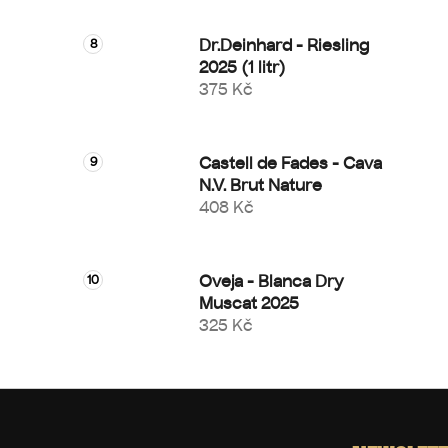
Dr.Deinhard - Riesling
2025 (1 litr)
375 Kč
Castell de Fades - Cava
N.V. Brut Nature
408 Kč
Oveja - Blanca Dry
Muscat 2025
325 Kč
Z
á