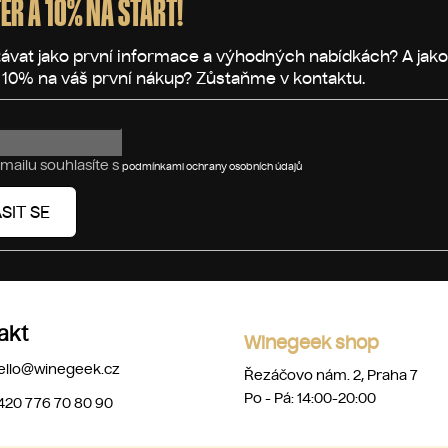
ER A 10% NA START!
mailu souhlasíte s
podmínkami ochrany osobních údajů
SIT SE
akt
Winegeek shop
ello
@
winegeek.cz
Řezáčovo nám. 2, Praha 7
Po - Pá: 14:00-20:00
420 776 70 80 90