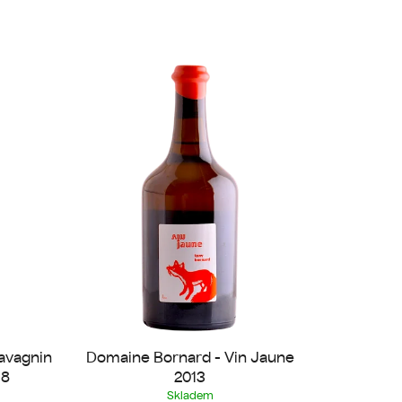
n
í
p
r
o
d
u
k
t
ů
avagnin
Domaine Bornard - Vin Jaune
18
2013
Skladem