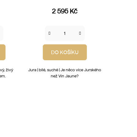
2 595 Kč
DO KOŠÍKU
vý, živý
Jura | bílé, suché | Je něco více Jurského
tem.
než Vin Jaune?