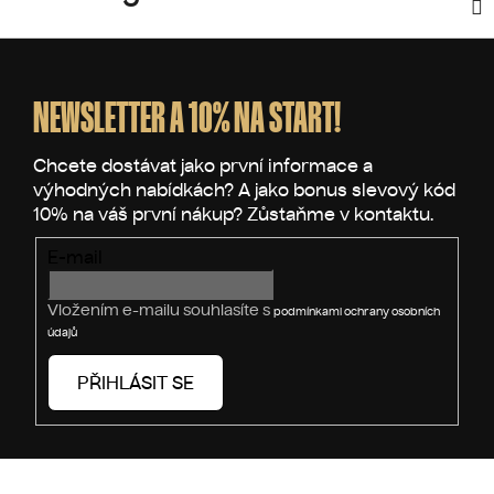
Z
á
p
NEWSLETTER A 10% NA START!
a
t
í
E-mail
Vložením e-mailu souhlasíte s
podmínkami ochrany osobních
údajů
PŘIHLÁSIT SE