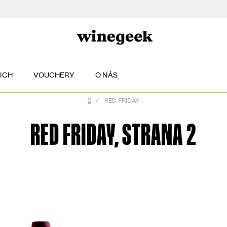
EICH
VOUCHERY
O NÁS
/
RED FRIDAY
Domů
RED FRIDAY
, STRANA 2