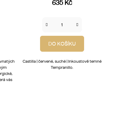
635 Kč
DO KOŠÍKU
ťavnatých
Castilla | červené, suché | Inkoustově temné
dným
Tempranillo.
rgické,
erá vás