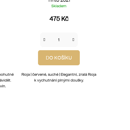
Skladem
475 Kč
DO KOŠÍKU
k mohutné
Rioja | červené, suché | Elegantní, zralá Rioja
ávidět.
k vychutnání plnými doušky.
 vín.