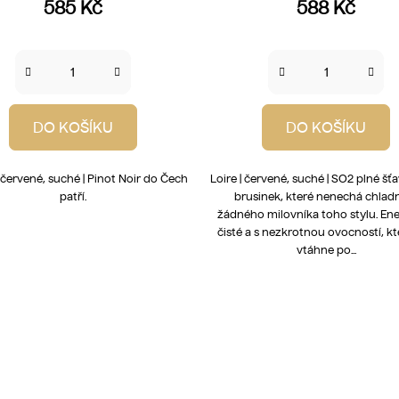
585 Kč
588 Kč
DO KOŠÍKU
DO KOŠÍKU
 červené, suché | Pinot Noir do Čech
Loire | červené, suché | SO2 plné š
patří.
brusinek, které nenechá chla
žádného milovníka toho stylu. Ene
čisté a s nezkrotnou ovocností, kt
vtáhne po...