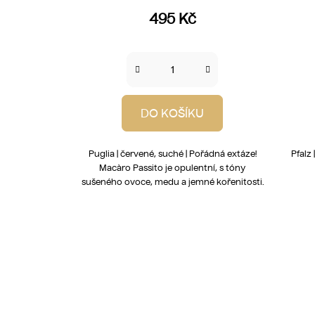
495 Kč
DO KOŠÍKU
Puglia | červené, suché | Pořádná extáze!
Pfalz 
Macàro Passito je opulentní, s tóny
sušeného ovoce, medu a jemné kořenitosti.