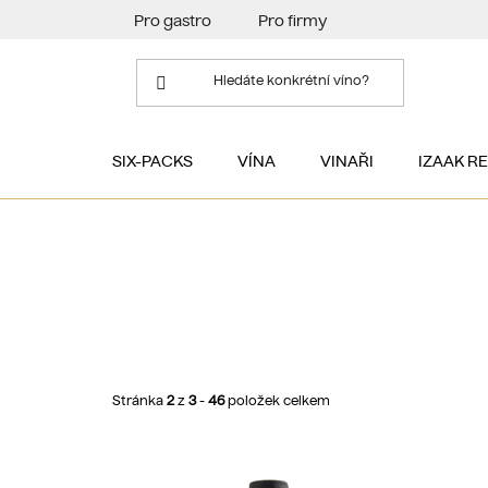
Přejít
Pro gastro
Pro firmy
na
obsah
SIX-PACKS
VÍNA
VINAŘI
IZAAK R
Stránka
2
z
3
-
46
položek celkem
V