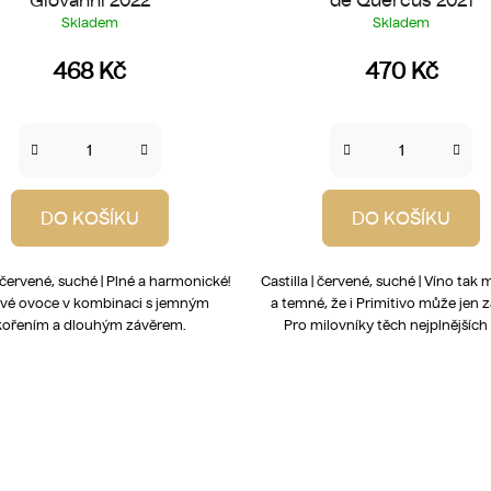
Skladem
Skladem
468 Kč
470 Kč
DO KOŠÍKU
DO KOŠÍKU
| červené, suché | Plné a harmonické!
Castilla | červené, suché | Víno ta
é ovoce v kombinaci s jemným
a temné, že i Primitivo může jen z
kořením a dlouhým závěrem.
Pro milovníky těch nejplnějších