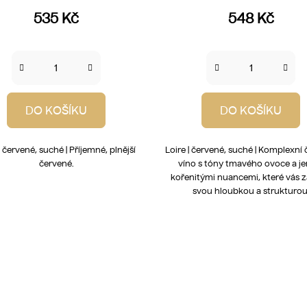
535 Kč
548 Kč
DO KOŠÍKU
DO KOŠÍKU
| červené, suché | Příjemné, plnější
Loire | červené, suché | Komplexní
červené.
víno s tóny tmavého ovoce a j
kořenitými nuancemi, které vás 
svou hloubkou a strukturou