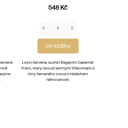
548 Kč
DO KOŠÍKU
 červené
Loire | červené, suché | Elegantní Cabernet
emně
Franc, který okouzlí jemnými tříslovinami a
zaujme
tóny červeného ovoce s nádechem
.
rafinovanosti.