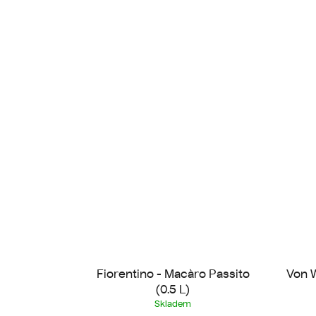
Fiorentino - Macàro Passito
Von W
(0.5 L)
Skladem