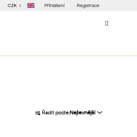
Přihlášení
Registrace
CZK
NÁKUPNÍ
KOŠÍK
Ř
Řadit podle:
Nejlevnější
a
z
e