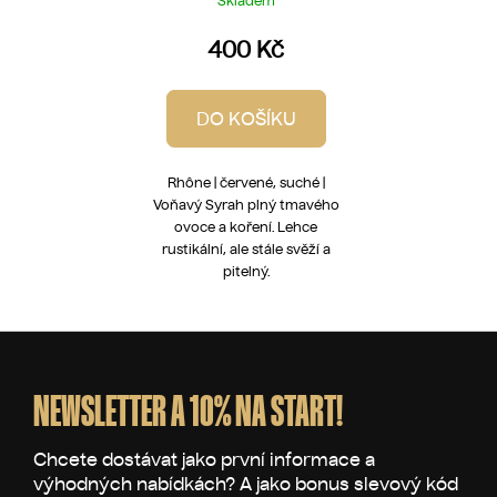
Skladem
400 Kč
DO KOŠÍKU
Rhône | červené, suché |
Voňavý Syrah plný tmavého
ovoce a koření. Lehce
rustikální, ale stále svěží a
pitelný.
Z
á
p
NEWSLETTER A 10% NA START!
a
t
í