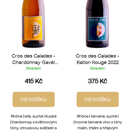
Cros des Calades -
Cros des Calades -
Chardonnay Gavèl
Ballon Rouge 2022
2023
Skladem
Skladem
415 Kč
375 Kč
DO KOŠÍKU
DO KOŠÍKU
Rhône | bílé, suché | Kulaté
Rhône | červené, suché |
Chardonnay s květinovými
Ovocné červené víno s tóny
tóny, citrusovou svěžestí a
malin, třešní a hřejivým