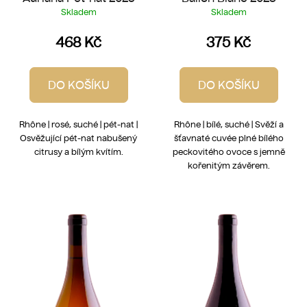
Skladem
Skladem
468 Kč
375 Kč
DO KOŠÍKU
DO KOŠÍKU
Rhône | rosé, suché | pét-nat |
Rhône | bílé, suché | Svěží a
Osvěžující pét-nat nabušený
šťavnaté cuvée plné bílého
citrusy a bílým kvítím.
peckovitého ovoce s jemně
kořenitým závěrem.