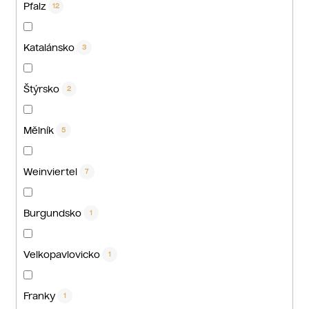
Pfalz
12
Katalánsko
3
Štýrsko
2
Mělník
5
Weinviertel
7
Burgundsko
1
Velkopavlovicko
1
Franky
1