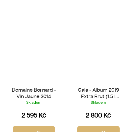
Domaine Bornard -
Gala - Album 2019
Vin Jaune 2014
Extra Brut (1.5 l
Magnum)
Skladem
Skladem
2 595 Kč
2 800 Kč