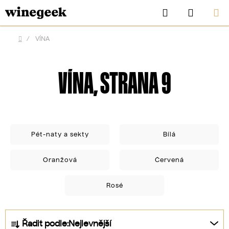
Přejít
Hledat
NÁKUP
na
KOŠÍK
obsah
/
VÍNA
Domů
VÍNA
, STRANA 9
Pét-naty a sekty
Bílá
Oranžová
Červená
CZK
Rosé
Ř
Řadit podle:
Nejlevnější
a