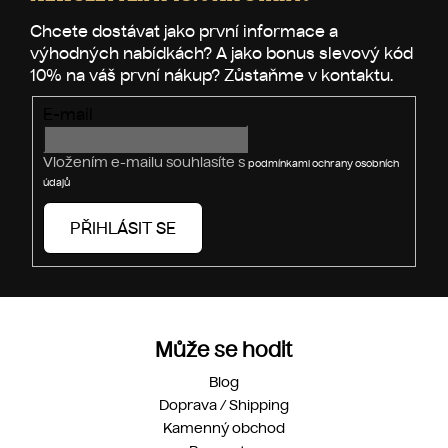
p
a
r
t
v
í
k
y
v
E-mail
ý
p
Vložením e-mailu souhlasíte s
podmínkami ochrany osobních
i
údajů
s
u
PŘIHLÁSIT SE
Může se hodit
Blog
Doprava / Shipping
Kamenný obchod