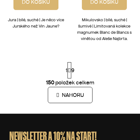
DO KOŠÍKU
DO KOŠÍKU
Jura | bílé, suché | Je něco více
Mikulovsko | bílé, suché |
Jurského než Vin Jaune?
šumivé | Limitovaná kolekce
magnumek Blanc de Blancs s
vinětou od Aleše Najbrta.
S
1
t
9
r
á
150
položek celkem
O
n
v
k
NAHORU
l
o
á
v
á
d
Z
n
a
í
á
c
p
NEWSLETTER A 10% NA START!
í