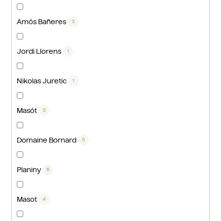
Amós Bañeres
3
Jordi Llorens
1
Nikolas Juretic
1
Masót
3
Domaine Bornard
5
Planiny
6
Masot
4