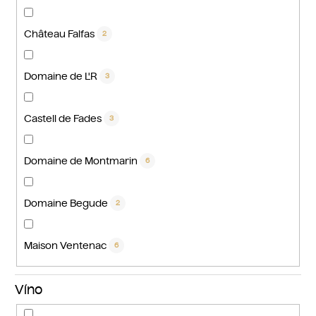
Château Falfas
2
Domaine de L'R
3
Castell de Fades
3
Domaine de Montmarin
6
Domaine Begude
2
Maison Ventenac
6
Víno