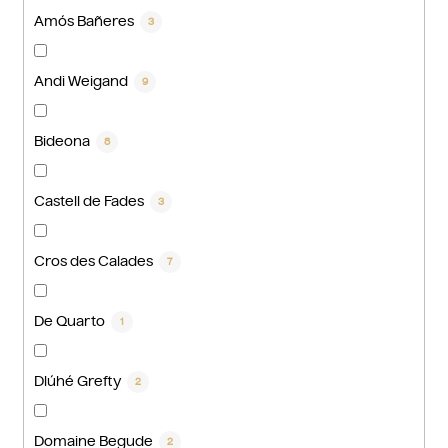
Amós Bañeres
3
Andi Weigand
9
Bideona
8
Castell de Fades
3
Cros des Calades
7
De Quarto
1
Dlúhé Grefty
2
Domaine Begude
2