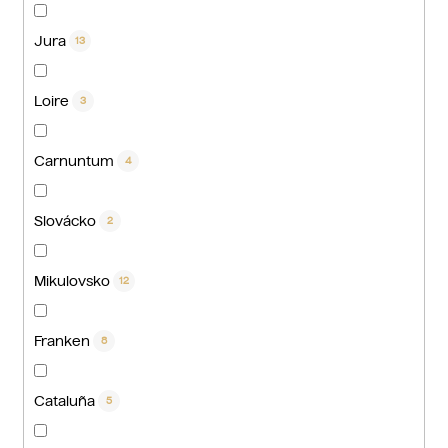
Jura
13
Loire
3
Carnuntum
4
Slovácko
2
Mikulovsko
12
Franken
8
Cataluña
5