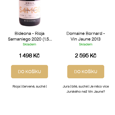
Bideona - Rioja
Domaine Bornard -
Samaniego 2020 (1.5 l
Vin Jaune 2013
Magnum)
Skladem
Skladem
1 498 Kč
2 595 Kč
DO KOŠÍKU
DO KOŠÍKU
Rioja | červené, suché |
Jura | bílé, suché | Je něco více
Jurského než Vin Jaune?