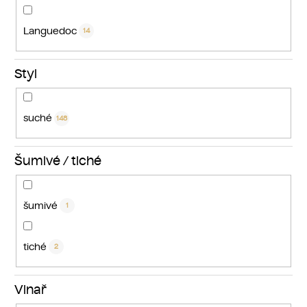
Languedoc
14
Styl
suché
148
Šumivé / tiché
šumivé
1
tiché
2
Vinař