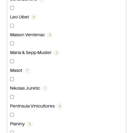
Leo Uibel
6
Maison Ventenac
6
Maria & Sepp Muster
2
Masot
7
Nikolas Juretic
1
Península Vinicultores
9
Planiny
6