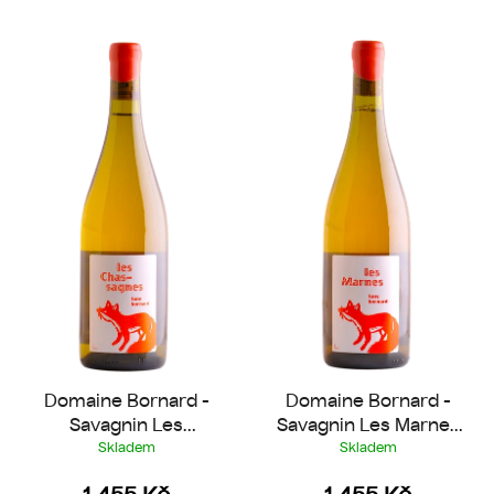
V
ý
p
i
s
p
r
o
d
u
k
t
ů
Domaine Bornard -
Domaine Bornard -
Savagnin Les
Savagnin Les Marnes
Chassagnes 2018
2018
Skladem
Skladem