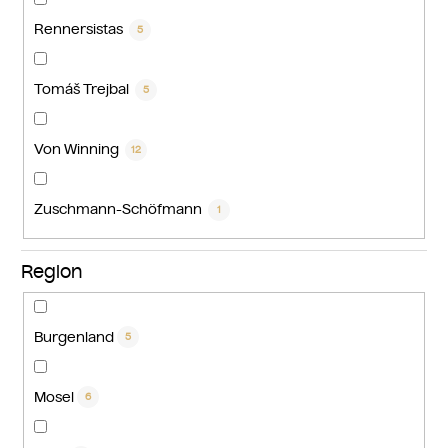
Rennersistas
5
Tomáš Trejbal
5
Von Winning
12
Zuschmann-Schöfmann
1
Region
Burgenland
5
Mosel
6