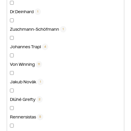
Dr.Deinhard
1
Zuschmann-Schöfmann
1
Johannes Trapl
4
Von Winning
11
Jakub Novák
1
Dlúhé Grefty
2
Rennersistas
5