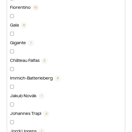
Fiorentino
10
Gala
6
Gigante
1
Château Falfas
2
Immich-Batterieberg
6
Jakub Novák
1
Johannes Trapl
4
Jordi Llorens
1