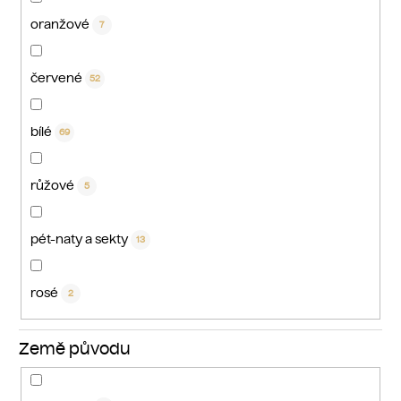
oranžové
7
červené
52
bílé
69
růžové
5
pét-naty a sekty
13
rosé
2
Země původu