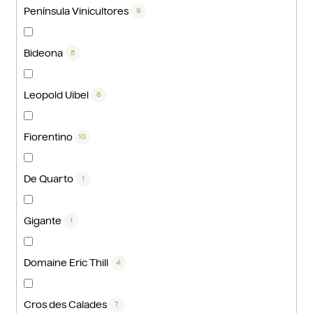
Península Vinicultores
9
Bideona
8
Leopold Uibel
6
Fiorentino
10
De Quarto
1
Gigante
1
Domaine Eric Thill
4
Cros des Calades
7