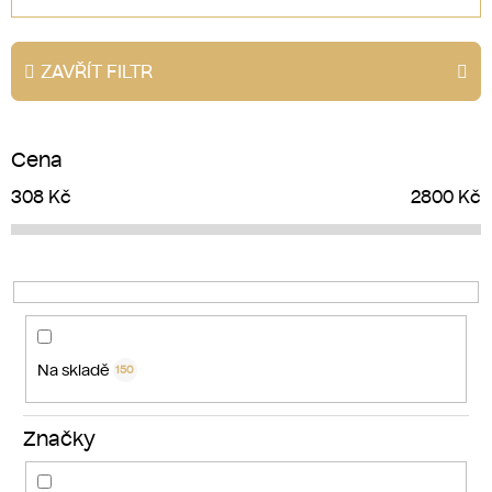
z
e
ZAVŘÍT FILTR
n
í
p
Cena
r
o
308
Kč
2800
Kč
d
u
k
t
ů
Na skladě
150
Značky