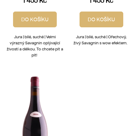
1 455 Kč
1 455 Kč
DO KOŠÍKU
DO KOŠÍKU
Jura | bílé, suché | Velmi
Jura | bílé, suché | Ořechový,
výrazný Savagnin oplývající
živý Savagnin s wow efektem.
živostí a délkou. To chcete pít a
pít!