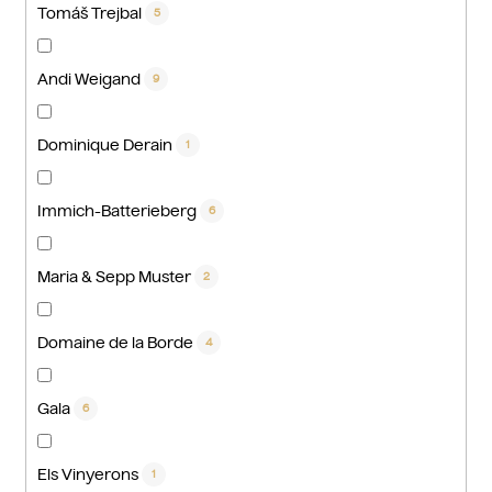
Tomáš Trejbal
5
Andi Weigand
9
Dominique Derain
1
Immich-Batterieberg
6
Maria & Sepp Muster
2
Domaine de la Borde
4
Gala
6
Els Vinyerons
1