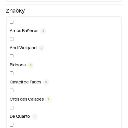
Značky
Amós Bañeres
3
Andi Weigand
9
Bideona
8
Castell de Fades
3
Cros des Calades
7
De Quarto
1