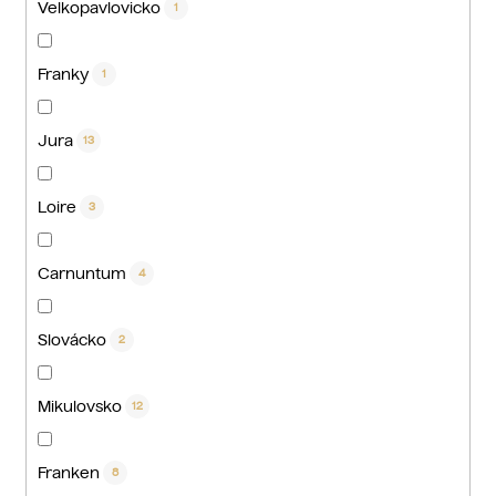
Velkopavlovicko
1
Franky
1
Jura
13
Loire
3
Carnuntum
4
Slovácko
2
Mikulovsko
12
Franken
8