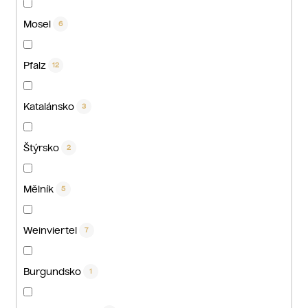
Mosel
6
Pfalz
12
Katalánsko
3
Štýrsko
2
Mělník
5
Weinviertel
7
Burgundsko
1