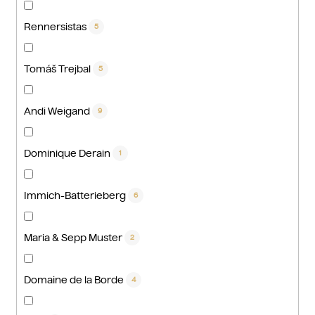
Rennersistas
5
Tomáš Trejbal
5
Andi Weigand
9
Dominique Derain
1
Immich-Batterieberg
6
Maria & Sepp Muster
2
Domaine de la Borde
4