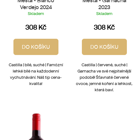
Mesta - Blanco
Mesta - Garnacha
Verdejo 2024
2023
Skladem
Skladem
308 Kč
308 Kč
DO KOŠÍKU
DO KOŠÍKU
Castilla | bílé, suché | Famózní
Castilla | červené, suché |
lehké bílé na každodenní
Garnacha ve své nejpitelnější
vychutnávání. Náš tip cena-
podobě! Šťavnaté červené
kvalita!
ovoce, jemné koření a lehkost,
která baví.