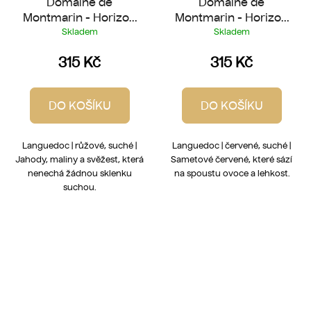
Domaine de
Domaine de
Montmarin - Horizon
Montmarin - Horizon
Rosé 2025
Rouge 2025
Skladem
Skladem
315 Kč
315 Kč
DO KOŠÍKU
DO KOŠÍKU
Languedoc | růžové, suché |
Languedoc | červené, suché |
Jahody, maliny a svěžest, která
Sametové červené, které sází
nenechá žádnou sklenku
na spoustu ovoce a lehkost.
suchou.