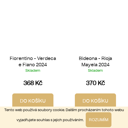
Fiorentino - Verdeca
Bideona - Rioja
e Fiano 2024
Mayela 2024
Skladem
Skladem
368 Kč
370 Kč
DO KOŠÍKU
DO KOŠÍKU
Tento web používá soubory cookie. Dalším procházením tohoto webu
Puglia | bílé, suché | Svůdně
Rioja | červené, suché |
ROZUMÍM
vyjadřujete souhlas s jejich používáním.
aromatické a osvěžující! Ovoce,
Čistokrevná Rioja plná černých