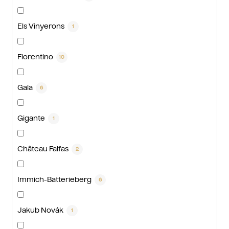
Els Vinyerons
1
Fiorentino
10
Gala
6
Gigante
1
Château Falfas
2
Immich-Batterieberg
6
Jakub Novák
1