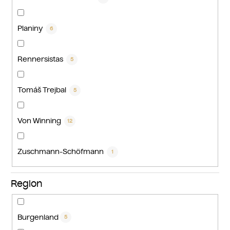
Planiny
6
Rennersistas
5
Tomáš Trejbal
5
Von Winning
12
Zuschmann-Schöfmann
1
Region
Burgenland
5