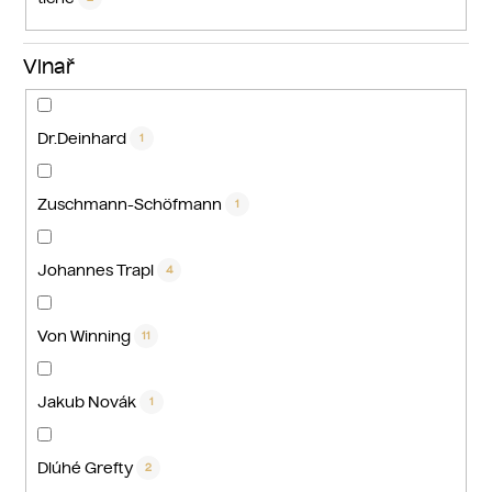
Vinař
Dr.Deinhard
1
Zuschmann-Schöfmann
1
Johannes Trapl
4
Von Winning
11
Jakub Novák
1
Dlúhé Grefty
2