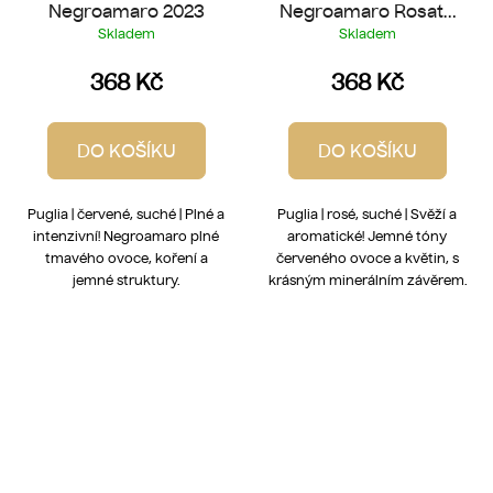
Negroamaro 2023
Negroamaro Rosato
2025
Skladem
Skladem
368 Kč
368 Kč
DO KOŠÍKU
DO KOŠÍKU
Puglia | červené, suché | Plné a
Puglia | rosé, suché | Svěží a
intenzivní! Negroamaro plné
aromatické! Jemné tóny
tmavého ovoce, koření a
červeného ovoce a květin, s
jemné struktury.
krásným minerálním závěrem.