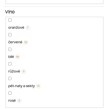
Víno
oranžové
7
červené
52
bílé
69
růžové
5
pét-naty a sekty
13
rosé
2