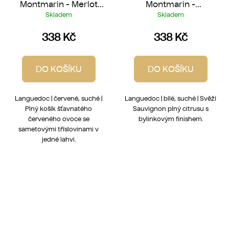
Montmarin - Merlot
Montmarin -
2025
Sauvignon 2025
Skladem
Skladem
338 Kč
338 Kč
DO KOŠÍKU
DO KOŠÍKU
Languedoc | červené, suché |
Languedoc | bílé, suché | Svěží
Plný košík šťavnatého
Sauvignon plný citrusu s
červeného ovoce se
bylinkovým finishem.
sametovými tříslovinami v
jedné lahvi.