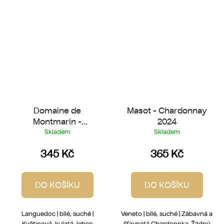
Domaine de
Masot - Chardonnay
Montmarin -
2024
Chardonnay 2025
Skladem
Skladem
345 Kč
365 Kč
DO KOŠÍKU
DO KOŠÍKU
Languedoc | bílé, suché |
Veneto | bílé, suché | Zábavná a
Květinová, kulatá, lehce
šťavnatá Chardonnka. Žádný