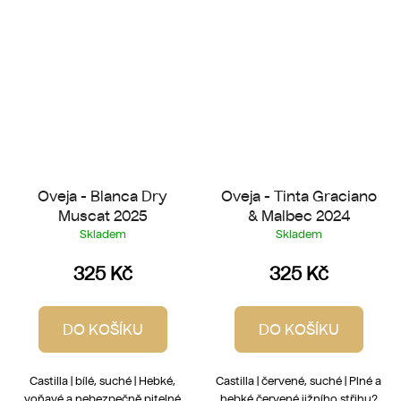
Oveja - Blanca Dry
Oveja - Tinta Graciano
Muscat 2025
& Malbec 2024
Skladem
Skladem
325 Kč
325 Kč
DO KOŠÍKU
DO KOŠÍKU
Castilla | bílé, suché | Hebké,
Castilla | červené, suché | Plné a
voňavé a nebezpečně pitelné
hebké červené jižního střihu?