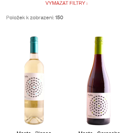
VYMAZAT FILTRY
Položek k zobrazení:
150
V
ý
p
i
s
p
r
o
d
u
k
t
ů