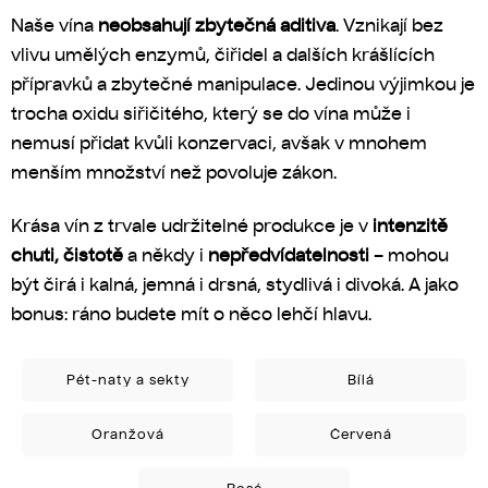
Naše vína
neobsahují zbytečná aditiva
. Vznikají bez
vlivu umělých enzymů, čiřidel a dalších krášlících
přípravků a zbytečné manipulace. Jedinou výjimkou je
trocha oxidu siřičitého, který se do vína může i
nemusí přidat kvůli konzervaci, avšak v mnohem
menším množství než povoluje zákon.
Krása vín z trvale udržitelné produkce je v
intenzitě
chuti, čistotě
a někdy i
nepředvídatelnosti
– mohou
být čirá i kalná, jemná i drsná, stydlivá i divoká. A jako
bonus: ráno budete mít o něco lehčí hlavu.
Pét-naty a sekty
Bílá
Oranžová
Červená