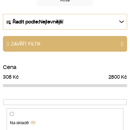
Rosé
Ř
Řadit podle:
Nejlevnější
a
z
e
ZAVŘÍT FILTR
n
í
p
Cena
r
o
308
Kč
2800
Kč
d
u
k
t
ů
Na skladě
150