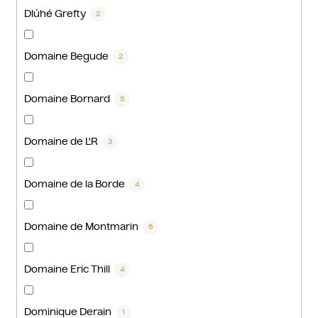
Dlúhé Grefty
2
Domaine Begude
2
Domaine Bornard
5
Domaine de L'R
3
Domaine de la Borde
4
Domaine de Montmarin
6
Domaine Eric Thill
4
Dominique Derain
1