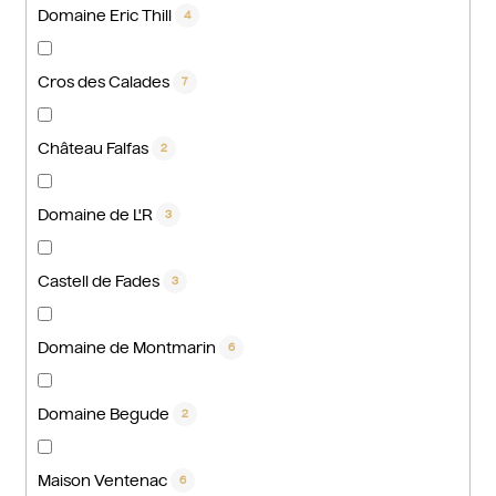
Domaine Eric Thill
4
Cros des Calades
7
Château Falfas
2
Domaine de L'R
3
Castell de Fades
3
Domaine de Montmarin
6
Domaine Begude
2
Maison Ventenac
6