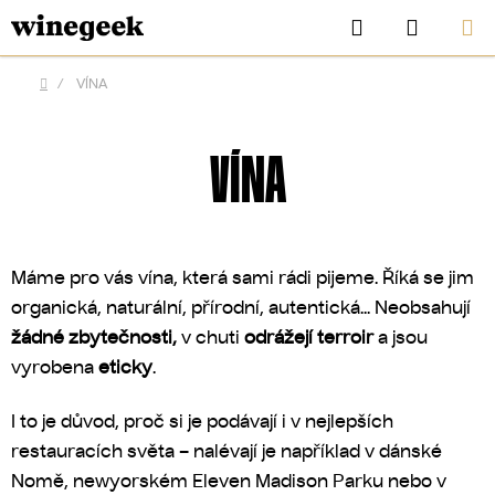
Přejít
Hledat
NÁKUP
na
KOŠÍK
obsah
/
VÍNA
Domů
VÍNA
Máme pro vás vína, která sami rádi pijeme. Říká se jim
organická, naturální, přírodní, autentická... Neobsahují
žádné zbytečnosti,
v chuti
odrážejí terroir
a jsou
vyrobena
eticky
.
CZK
I to je důvod, proč si je podávají i v nejlepších
restauracích světa – nalévají je například v dánské
Nomě, newyorském Eleven Madison Parku nebo v