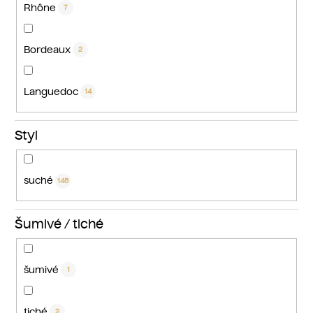
Rhône
7
Bordeaux
2
Languedoc
14
Styl
suché
148
Šumivé / tiché
šumivé
1
tiché
2