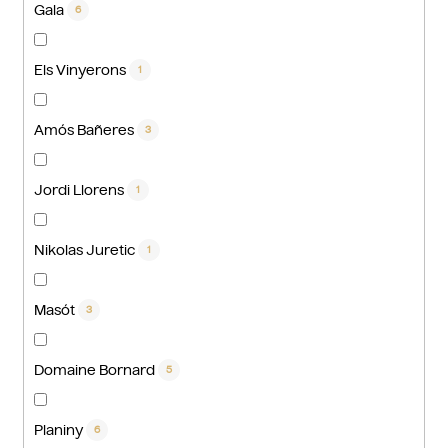
Gala
6
Els Vinyerons
1
Amós Bañeres
3
Jordi Llorens
1
Nikolas Juretic
1
Masót
3
Domaine Bornard
5
Planiny
6