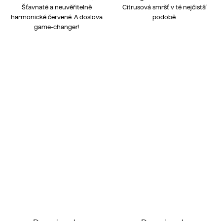
Šťavnaté a neuvěřitelně
Citrusová smršť v té nejčistší
harmonické červené. A doslova
podobě.
game-changer!