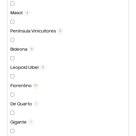
Masot
4
Península Vinicultores
9
Bideona
8
Leopold Uibel
6
Fiorentino
10
De Quarto
1
Gigante
1