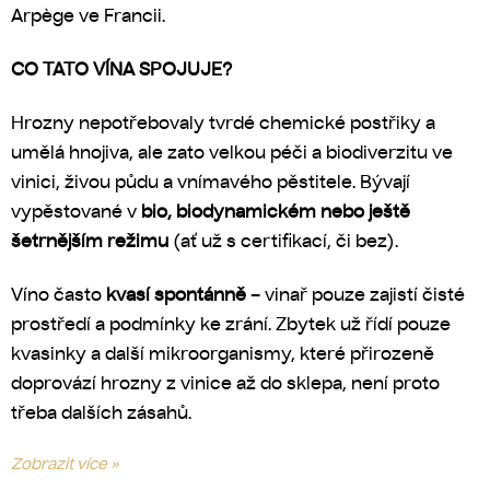
Arpège ve Francii.
CO TATO VÍNA SPOJUJE?
Hrozny nepotřebovaly tvrdé chemické postřiky a
umělá hnojiva, ale zato velkou péči a biodiverzitu ve
vinici, živou půdu a vnímavého pěstitele. Bývají
vypěstované v
bio, biodynamickém nebo ještě
šetrnějším režimu
(ať už s certifikací, či bez).
Víno často
kvasí spontánně
– vinař pouze zajistí čisté
prostředí a podmínky ke zrání. Zbytek už řídí pouze
kvasinky a další mikroorganismy, které přirozeně
doprovází hrozny z vinice až do sklepa, není proto
třeba dalších zásahů.
Zobrazit více »