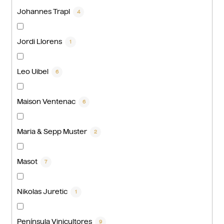
Johannes Trapl
4
Jordi Llorens
1
Leo Uibel
6
Maison Ventenac
6
Maria & Sepp Muster
2
Masot
7
Nikolas Juretic
1
Península Vinicultores
9