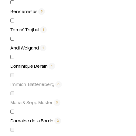
Rennersistas
3
Tomáš Trejbal
1
Andi Weigand
1
Dominique Derain
1
Immich-Batterieberg
0
Maria & Sepp Muster
0
Domaine de la Borde
2