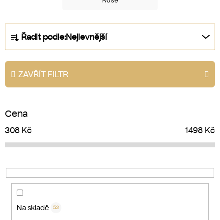
Rosé
Ř
Řadit podle:
Nejlevnější
a
z
e
ZAVŘÍT FILTR
n
í
p
Cena
r
o
308
Kč
1498
Kč
d
u
k
t
ů
Na skladě
52