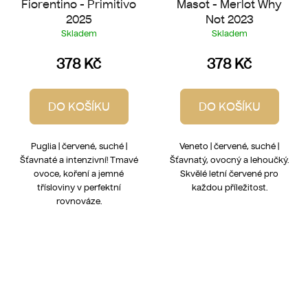
Fiorentino - Primitivo
Masot - Merlot Why
2025
Not 2023
Skladem
Skladem
378 Kč
378 Kč
DO KOŠÍKU
DO KOŠÍKU
Puglia | červené, suché |
Veneto | červené, suché |
Šťavnaté a intenzivní! Tmavé
Šťavnatý, ovocný a lehoučký.
ovoce, koření a jemné
Skvělé letní červené pro
třísloviny v perfektní
každou příležitost.
rovnováze.