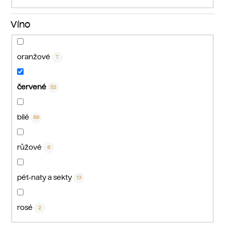
Víno
oranžové
7
červené
52
bílé
69
růžové
6
pét-naty a sekty
13
rosé
2