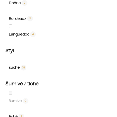
Rhône
2
Bordeaux
2
Languedoc
4
Styl
suché
52
Šumivé / tiché
šumivé
0
tiché
1