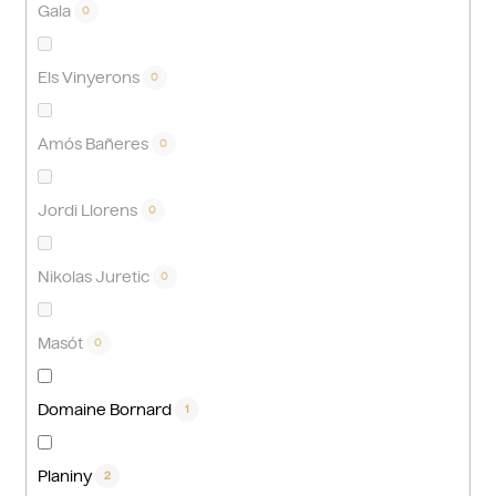
Gala
0
Els Vinyerons
0
Amós Bañeres
0
Jordi Llorens
0
Nikolas Juretic
0
Masót
0
Domaine Bornard
1
Planiny
2