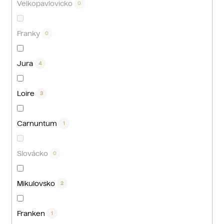
Velkopavlovicko
0
Franky
0
Jura
4
Loire
3
Carnuntum
1
Slovácko
0
Mikulovsko
2
Franken
1