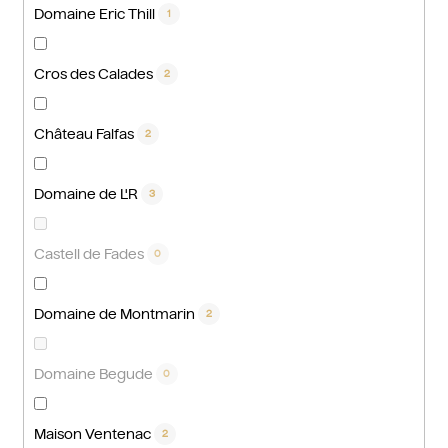
Domaine Eric Thill
1
Cros des Calades
2
Château Falfas
2
Domaine de L'R
3
Castell de Fades
0
Domaine de Montmarin
2
Domaine Begude
0
Maison Ventenac
2