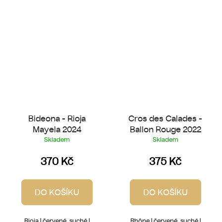
Bideona - Rioja
Cros des Calades -
Mayela 2024
Ballon Rouge 2022
Skladem
Skladem
370 Kč
375 Kč
DO KOŠÍKU
DO KOŠÍKU
Rioja | červené, suché |
Rhône | červené, suché |