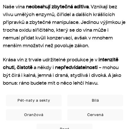
Naše vína
neobsahují zbytečná aditiva
. Vznikají bez
vlivu umělých enzymů, čiřidel a dalších krášlících
přípravků a zbytečné manipulace. Jedinou výjimkou je
trocha oxidu siřičitého, který se do vína může i
nemusí přidat kvůli konzervaci, avšak v mnohem
menším množství než povoluje zákon.
Krása vín z trvale udržitelné produkce je v
intenzitě
chuti, čistotě
a někdy i
nepředvídatelnosti
– mohou
být čirá i kalná, jemná i drsná, stydlivá i divoká. A jako
bonus: ráno budete mít o něco lehčí hlavu.
Pét-naty a sekty
Bílá
Oranžová
Červená