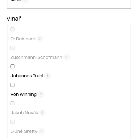
Vinař
Dr.Deinhard
0
Zuschmann-Schöfmann
0
Johannes Trapl
1
Von Winning
1
Jakub Novák
0
Dlúhé Grefty
0