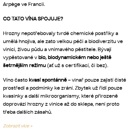
Arpège ve Francii.
CO TATO VÍNA SPOJUJE?
Hrozny nepotřebovaly tvrdé chemické postřiky a
umělá hnojiva, ale zato velkou péči a biodiverzitu ve
vinici, živou půdu a vnímavého pěstitele. Bývají
vypěstované v
bio, biodynamickém nebo ještě
šetrnějším režimu
(ať už s certifikací, či bez).
Víno často
kvasí spontánně
– vinař pouze zajistí čisté
prostředí a podmínky ke zrání. Zbytek už řídí pouze
kvasinky a další mikroorganismy, které přirozeně
doprovází hrozny z vinice až do sklepa, není proto
třeba dalších zásahů.
Zobrazit více »