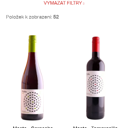
VYMAZAT FILTRY
Položek k zobrazení:
52
V
ý
p
i
s
p
r
o
d
u
k
t
ů