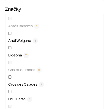
Značky
Amós Bañeres
0
Andi Weigand
1
Bideona
7
Castell de Fades
0
Cros des Calades
2
De Quarto
1