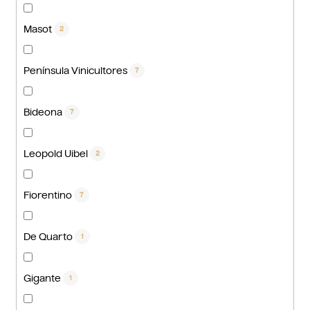
Masot
2
Península Vinicultores
7
Bideona
7
Leopold Uibel
2
Fiorentino
7
De Quarto
1
Gigante
1