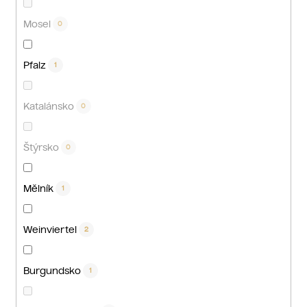
Mosel
0
Pfalz
1
Katalánsko
0
Štýrsko
0
Mělník
1
Weinviertel
2
Burgundsko
1