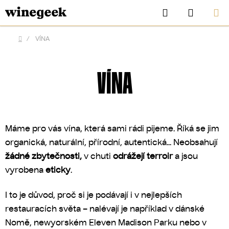
Přejít
Hledat
NÁKUP
na
KOŠÍK
obsah
/
VÍNA
Domů
VÍNA
Máme pro vás vína, která sami rádi pijeme. Říká se jim
organická, naturální, přírodní, autentická... Neobsahují
žádné zbytečnosti,
v chuti
odrážejí terroir
a jsou
vyrobena
eticky
.
CZK
I to je důvod, proč si je podávají i v nejlepších
restauracích světa – nalévají je například v dánské
Nomě, newyorském Eleven Madison Parku nebo v