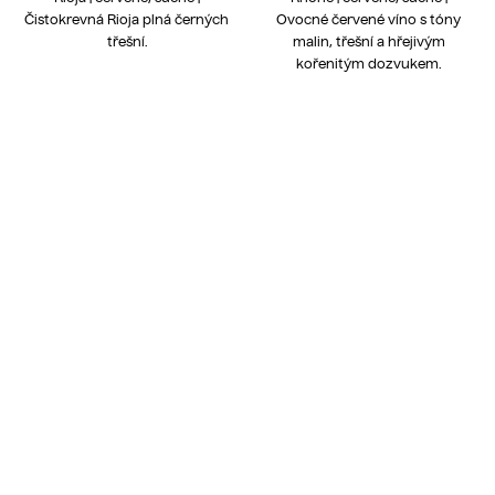
Čistokrevná Rioja plná černých
Ovocné červené víno s tóny
třešní.
malin, třešní a hřejivým
kořenitým dozvukem.