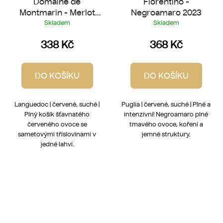
Domaine de
Fiorentino -
Montmarin - Merlot
Negroamaro 2023
2025
Skladem
Skladem
338 Kč
368 Kč
DO KOŠÍKU
DO KOŠÍKU
Languedoc | červené, suché |
Puglia | červené, suché | Plné a
Plný košík šťavnatého
intenzivní! Negroamaro plné
červeného ovoce se
tmavého ovoce, koření a
sametovými tříslovinami v
jemné struktury.
jedné lahvi.