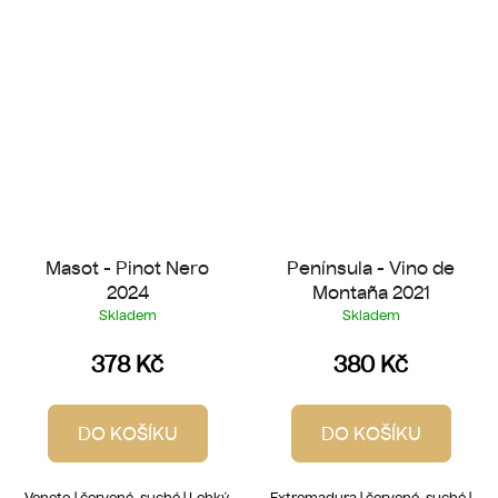
Masot - Pinot Nero
Península - Vino de
2024
Montaña 2021
Skladem
Skladem
378 Kč
380 Kč
DO KOŠÍKU
DO KOŠÍKU
Veneto | červené, suché | Lehký,
Extremadura | červené, suché |