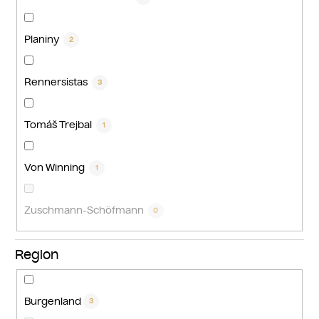
Planiny
2
Rennersistas
3
Tomáš Trejbal
1
Von Winning
1
Zuschmann-Schöfmann
0
Region
Burgenland
3