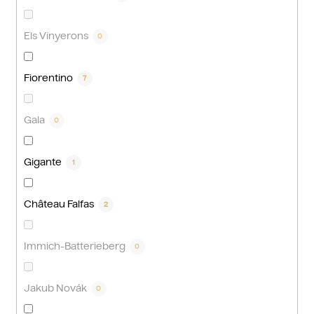
Els Vinyerons
0
Fiorentino
7
Gala
0
Gigante
1
Château Falfas
2
Immich-Batterieberg
0
Jakub Novák
0