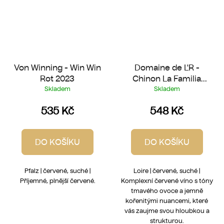
Von Winning - Win Win
Domaine de L'R -
Rot 2023
Chinon La Familia
2022
Skladem
Skladem
535 Kč
548 Kč
DO KOŠÍKU
DO KOŠÍKU
Pfalz | červené, suché |
Loire | červené, suché |
Příjemné, plnější červené.
Komplexní červené víno s tóny
tmavého ovoce a jemně
kořenitými nuancemi, které
vás zaujme svou hloubkou a
strukturou.