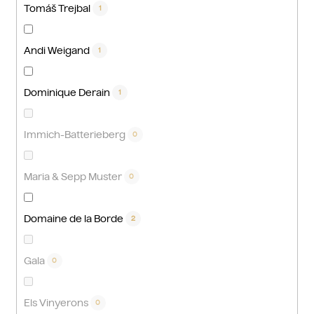
Tomáš Trejbal
1
Andi Weigand
1
Dominique Derain
1
Immich-Batterieberg
0
Maria & Sepp Muster
0
Domaine de la Borde
2
Gala
0
Els Vinyerons
0