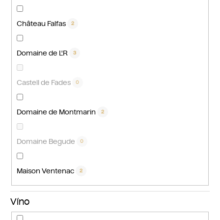
Château Falfas
2
Domaine de L'R
3
Castell de Fades
0
Domaine de Montmarin
2
Domaine Begude
0
Maison Ventenac
2
Víno