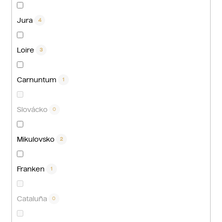
Jura
4
Loire
3
Carnuntum
1
Slovácko
0
Mikulovsko
2
Franken
1
Cataluña
0