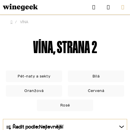
Přejít
Hledat
NÁKUP
na
KOŠÍK
obsah
/
VÍNA
Domů
VÍNA
, STRANA 2
Pét-naty a sekty
Bílá
Oranžová
Červená
CZK
Rosé
Ř
Řadit podle:
Nejlevnější
a