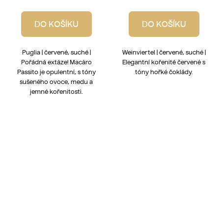
DO KOŠÍKU
DO KOŠÍKU
Puglia | červené, suché |
Weinviertel | červené, suché |
Pořádná extáze! Macàro
Elegantní kořenité červené s
Passito je opulentní, s tóny
tóny hořké čoklády.
sušeného ovoce, medu a
jemné kořenitosti.