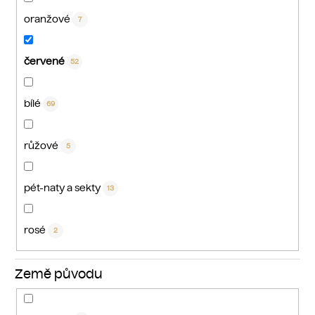
oranžové
7
červené
52
bílé
69
růžové
5
pét-naty a sekty
13
rosé
2
Země původu