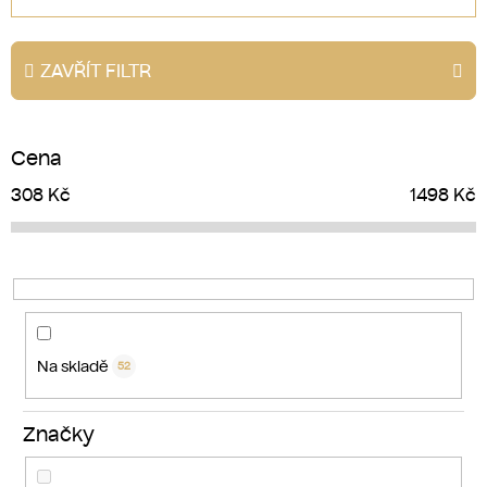
z
e
ZAVŘÍT FILTR
n
í
p
Cena
r
o
308
Kč
1498
Kč
d
u
k
t
ů
Na skladě
52
Značky