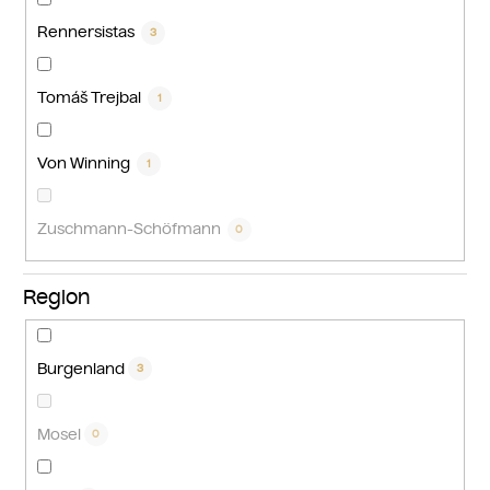
Rennersistas
3
Tomáš Trejbal
1
Von Winning
1
Zuschmann-Schöfmann
0
Region
Burgenland
3
Mosel
0