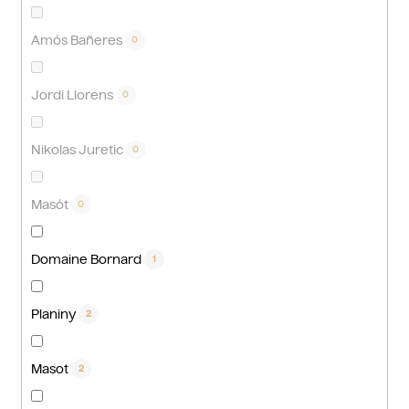
Amós Bañeres
0
Jordi Llorens
0
Nikolas Juretic
0
Masót
0
Domaine Bornard
1
Planiny
2
Masot
2