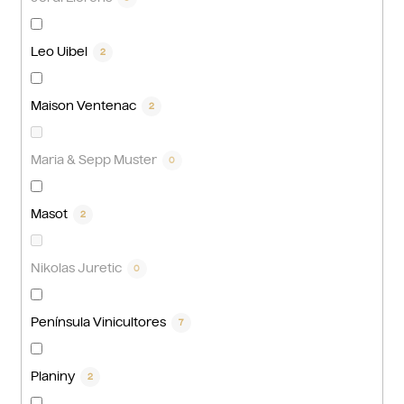
Leo Uibel
2
Maison Ventenac
2
Maria & Sepp Muster
0
Masot
2
Nikolas Juretic
0
Península Vinicultores
7
Planiny
2