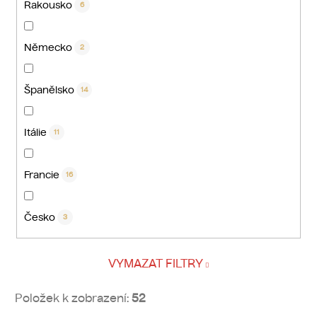
Rakousko
6
Německo
2
Španělsko
14
Itálie
11
Francie
16
Česko
3
VYMAZAT FILTRY
Položek k zobrazení:
52