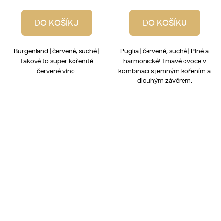
DO KOŠÍKU
DO KOŠÍKU
Burgenland | červené, suché |
Puglia | červené, suché | Plné a
Takové to super kořenité
harmonické! Tmavé ovoce v
červené víno.
kombinaci s jemným kořením a
dlouhým závěrem.