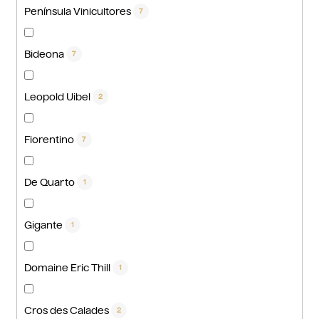
Península Vinicultores
7
Bideona
7
Leopold Uibel
2
Fiorentino
7
De Quarto
1
Gigante
1
Domaine Eric Thill
1
Cros des Calades
2