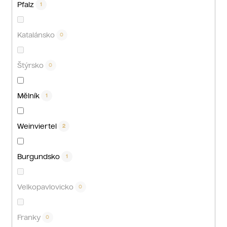
Pfalz
1
Katalánsko
0
Štýrsko
0
Mělník
1
Weinviertel
2
Burgundsko
1
Velkopavlovicko
0
Franky
0