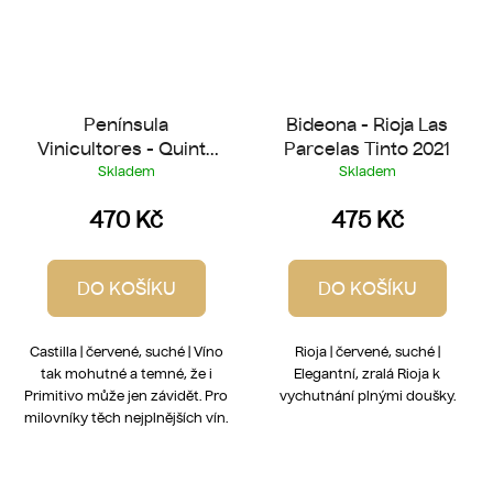
Península
Bideona - Rioja Las
Vinicultores - Quinta
Parcelas Tinto 2021
de Quercus 2021
Skladem
Skladem
470 Kč
475 Kč
DO KOŠÍKU
DO KOŠÍKU
Castilla | červené, suché | Víno
Rioja | červené, suché |
tak mohutné a temné, že i
Elegantní, zralá Rioja k
Primitivo může jen závidět. Pro
vychutnání plnými doušky.
milovníky těch nejplnějších vín.