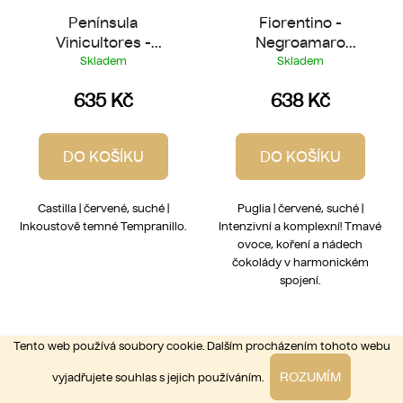
Península
Fiorentino -
Vinicultores -
Negroamaro
Blasfemia Old Vine
Piromàfo 2021
Skladem
Skladem
Tempranillo
635 Kč
638 Kč
DO KOŠÍKU
DO KOŠÍKU
Castilla | červené, suché |
Puglia | červené, suché |
Inkoustově temné Tempranillo.
Intenzivní a komplexní! Tmavé
ovoce, koření a nádech
čokolády v harmonickém
spojení.
Tento web používá soubory cookie. Dalším procházením tohoto webu
NAČÍST 16 DALŠÍCH
ROZUMÍM
vyjadřujete souhlas s jejich používáním.
S