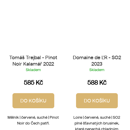
Tomáš Trejbal - Pinot
Domaine de L'R - SO2
Noir Kalamář 2022
2023
Skladem
Skladem
585 Kč
588 Kč
DO KOŠÍKU
DO KOŠÍKU
Mělník | červené, suché | Pinot
Loire | červené, suché | SO2
Noir do Čech patří.
plné šťavnatých brusinek,
které nenechá chladným