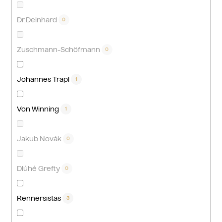
Dr.Deinhard
0
Zuschmann-Schöfmann
0
Johannes Trapl
1
Von Winning
1
Jakub Novák
0
Dlúhé Grefty
0
Rennersistas
3