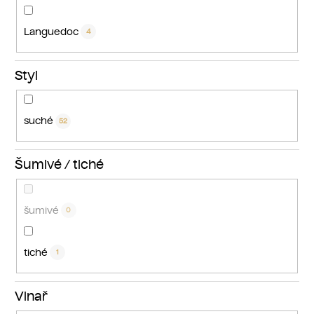
Languedoc
4
Styl
suché
52
Šumivé / tiché
šumivé
0
tiché
1
Vinař