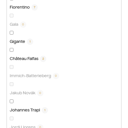
Fiorentino
7
Gala
0
Gigante
1
Château Falfas
2
Immich-Batterieberg
0
Jakub Novák
0
Johannes Trapl
1
Jordi Llorens
0