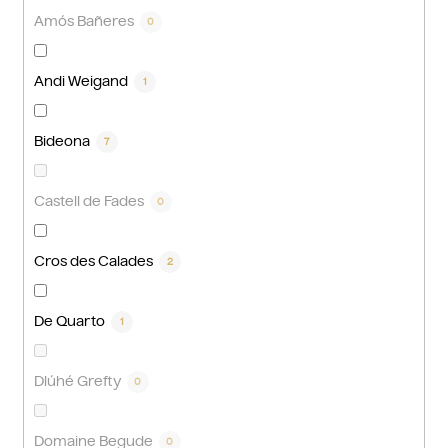
Amós Bañeres
0
Andi Weigand
1
Bideona
7
Castell de Fades
0
Cros des Calades
2
De Quarto
1
Dlúhé Grefty
0
Domaine Begude
0