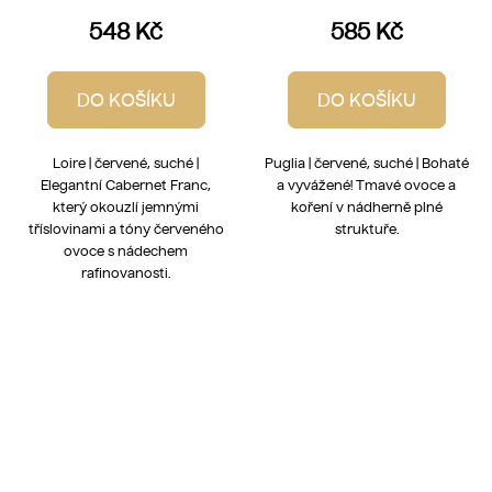
548 Kč
585 Kč
DO KOŠÍKU
DO KOŠÍKU
Loire | červené, suché |
Puglia | červené, suché | Bohaté
Elegantní Cabernet Franc,
a vyvážené! Tmavé ovoce a
který okouzlí jemnými
koření v nádherně plné
tříslovinami a tóny červeného
struktuře.
ovoce s nádechem
rafinovanosti.