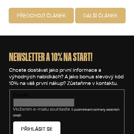
PŘEDCHOZÍ ČLÁNEK
DALŠÍ ČLÁNEK
Z
á
p
NEWSLETTER A 10% NA START!
a
t
í
E-mail
Vložením e-mailu souhlasíte s
podmínkami ochrany osobních
údajů
PŘIHLÁSIT SE