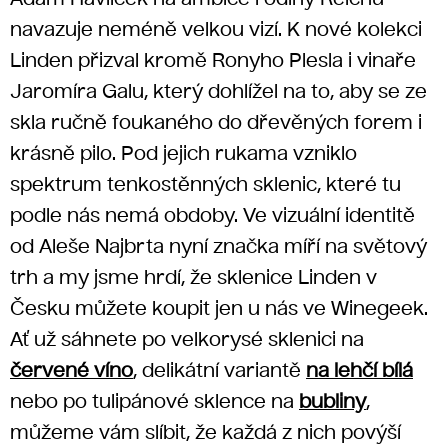
navazuje neméně velkou vizí. K nové kolekci
Linden přizval kromě Ronyho Plesla i vinaře
Jaromíra Galu, který dohlížel na to, aby se ze
skla ručně foukaného do dřevěných forem i
krásně pilo. Pod jejich rukama vzniklo
spektrum tenkostěnných sklenic, které tu
podle nás nemá obdoby. Ve vizuální identitě
od Aleše Najbrta nyní značka míří na světový
trh a my jsme hrdí, že sklenice Linden v
Česku můžete koupit jen u nás ve Winegeek.
Ať už sáhnete po velkorysé sklenici na
červené víno
, delikátní variantě
na lehčí bílá
nebo po tulipánové sklence
na
bubliny
,
můžeme vám slíbit, že každá z nich povýší