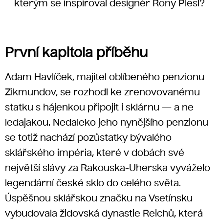
kterým se inspiroval designér Rony Plesl?
První kapitola příběhu
Adam Havlíček, majitel oblíbeného penzionu
Zikmundov, se rozhodl ke zrenovovanému
statku s hájenkou připojit i sklárnu — a ne
ledajakou. Nedaleko jeho nynějšího penzionu
se totiž nachází pozůstatky bývalého
sklářského impéria, které v dobách své
největší slávy za Rakouska-Uherska vyváželo
legendární české sklo do celého světa.
Úspěšnou sklářskou značku na Vsetínsku
vybudovala židovská dynastie Reichů, která