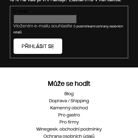
v
E-mail
k
y
v
Vložením e-mailu souhlasíte s
podmínkami ochrany osobních
ý
údajů
p
i
PŘIHLÁSIT SE
s
u
Může se hodit
Blog
Doprava / Shipping
Kamenný obchod
Pro gastro
Pro firmy
Winegeek: obchodní podmínky
Ochrana osobních údajů