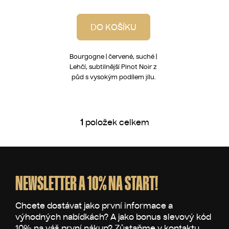
DO KOŠÍKU
Bourgogne | červené, suché |
Lehčí, subtilnější Pinot Noir z
půd s vysokým podílem jílu.
1
položek celkem
O
v
l
Z
á
á
d
p
NEWSLETTER A 10% NA START!
a
a
c
t
í
p
í
r