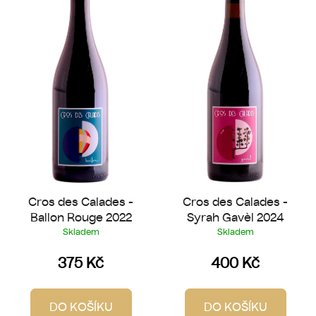
p
o
i
d
s
u
p
k
r
t
o
ů
d
u
k
t
ů
Cros des Calades -
Cros des Calades -
Ballon Rouge 2022
Syrah Gavèl 2024
Skladem
Skladem
375 Kč
400 Kč
DO KOŠÍKU
DO KOŠÍKU