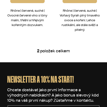
Rhône | červené, suché |
Rhône | červené, suché |
Ovocné červené víno s tóny
Voňavý Syrah plný tmavého
malin, třešní a hřejivým
ovoce a koření. Lehce
kořenitým dozvukem.
rustikální, ale stále svěží a
pitelný.
2
položek celkem
O
v
l
Z
á
á
d
p
NEWSLETTER A 10% NA START!
a
a
c
t
í
p
í
r
v