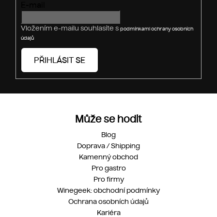
E-mail
k
y
v
Vložením e-mailu souhlasíte s
podmínkami ochrany osobních
ý
údajů
p
i
PŘIHLÁSIT SE
s
u
Může se hodit
Blog
Doprava / Shipping
Kamenný obchod
Pro gastro
Pro firmy
Winegeek: obchodní podmínky
Ochrana osobních údajů
Kariéra