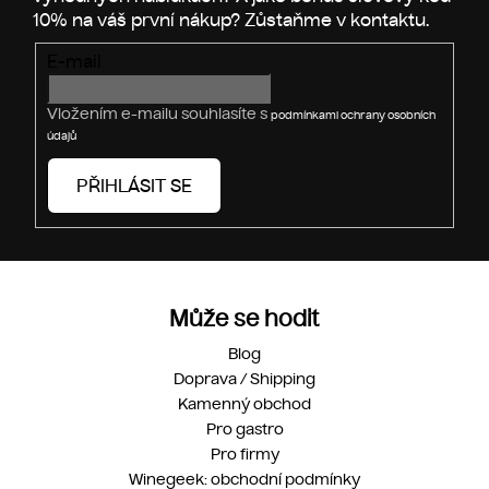
í
r
v
E-mail
k
y
v
Vložením e-mailu souhlasíte s
podmínkami ochrany osobních
ý
údajů
p
i
PŘIHLÁSIT SE
s
u
Může se hodit
Blog
Doprava / Shipping
Kamenný obchod
Pro gastro
Pro firmy
Winegeek: obchodní podmínky