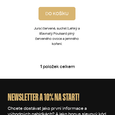
DO KOŠÍKU
Jura | červené, suché | Lehký a
šťavnatý Poulsard plný
červeného ovoce a jemného
koření.
1
položek celkem
O
v
l
Z
á
á
d
p
NEWSLETTER A 10% NA START!
a
a
c
t
í
p