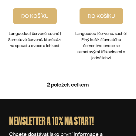
DO KOŠÍKU
DO KOŠÍKU
Languedoc | červené, suché |
Languedoc | červené, suché |
Sametové červené, které sází
Plný košík šťavnatého
na spoustu ovoce a lehkost.
červeného ovoce se
sametovými tříslovinami v
jedné lahvi.
2
položek celkem
O
v
l
Z
á
á
d
p
NEWSLETTER A 10% NA START!
a
a
c
t
í