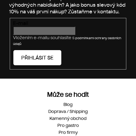
p
í
r
v
E-mail
k
y
v
Vložením e-mailu souhlasíte s
podmínkami ochrany osobních
ý
údajů
p
i
PŘIHLÁSIT SE
s
u
Může se hodit
Blog
Doprava / Shipping
Kamenný obchod
Pro gastro
Pro firmy