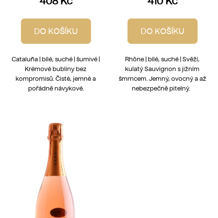
408 Kč
410 Kč
DO KOŠÍKU
DO KOŠÍKU
Cataluña | bílé, suché | šumivé |
Rhône | bílé, suché | Svěží,
Krémové bubliny bez
kulatý Sauvignon s jižním
kompromisů. Čisté, jemné a
šmrncem. Jemný, ovocný a až
pořádně návykové.
nebezpečně pitelný.