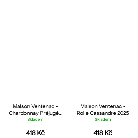
Maison Ventenac -
Maison Ventenac -
Chardonnay Préjugés
Rolle Cassandre 2025
2025
Skladem
Skladem
418 Kč
418 Kč