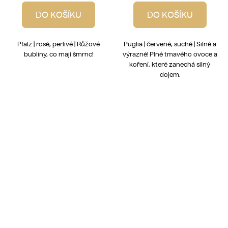
DO KOŠÍKU
DO KOŠÍKU
Pfalz | rosé, perlivé | Růžové
Puglia | červené, suché | Silné a
bubliny, co mají šmrnc!
výrazné! Plné tmavého ovoce a
koření, které zanechá silný
dojem.