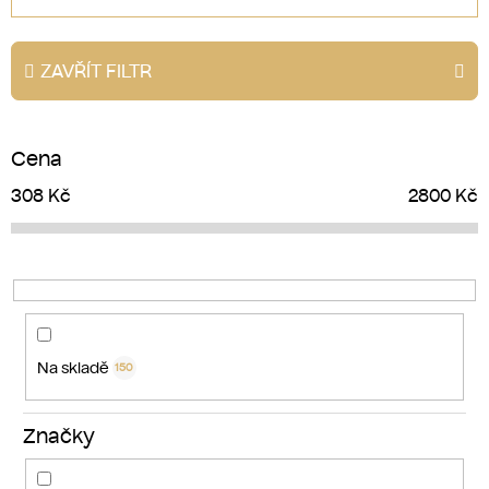
z
e
ZAVŘÍT FILTR
n
í
p
Cena
r
o
308
Kč
2800
Kč
d
u
k
t
ů
Na skladě
150
Značky