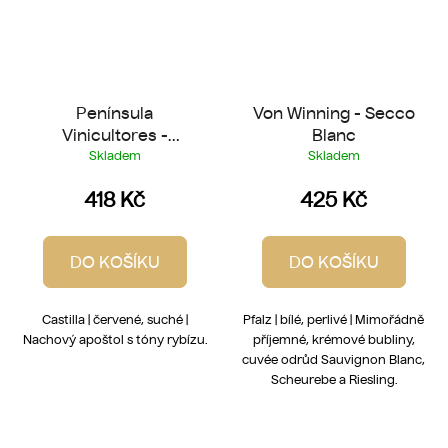
Península
Von Winning - Secco
Vinicultores -
Blanc
Apostata 2019
Skladem
Skladem
418 Kč
425 Kč
DO KOŠÍKU
DO KOŠÍKU
Castilla | červené, suché |
Pfalz | bílé, perlivé | Mimořádně
Nachový apoštol s tóny rybízu.
příjemné, krémové bubliny,
cuvée odrůd Sauvignon Blanc,
Scheurebe a Riesling.