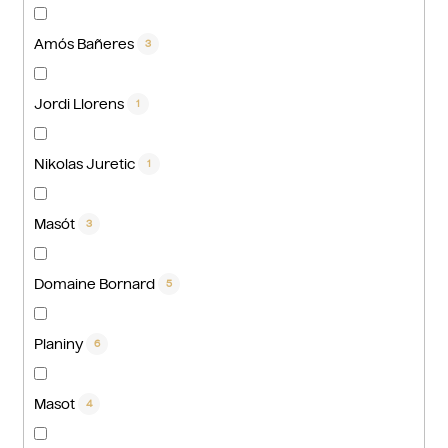
Amós Bañeres
3
Jordi Llorens
1
Nikolas Juretic
1
Masót
3
Domaine Bornard
5
Planiny
6
Masot
4