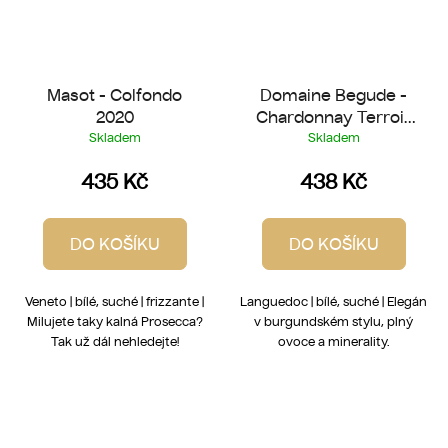
Masot - Colfondo
Domaine Begude -
2020
Chardonnay Terroir
11300 2025
Skladem
Skladem
435 Kč
438 Kč
DO KOŠÍKU
DO KOŠÍKU
Veneto | bílé, suché | frizzante |
Languedoc | bílé, suché | Elegán
Milujete taky kalná Prosecca?
v burgundském stylu, plný
Tak už dál nehledejte!
ovoce a minerality.