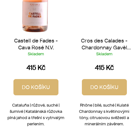
Castell de Fades -
Cros des Calades -
Cava Rosé N.V.
Chardonnay Gavèl
2023
Skladem
Skladem
415 Kč
415 Kč
DO KOŠÍKU
DO KOŠÍKU
Cataluña | růžové, suché |
Rhône | bílé, suché | Kulaté
šumivé | Katalánská růžovka
Chardonnay s květinovými
plná jahod a třešní s vytrvalým
tóny, citrusovou svěžestí a
perlením.
minerálním závěrem.