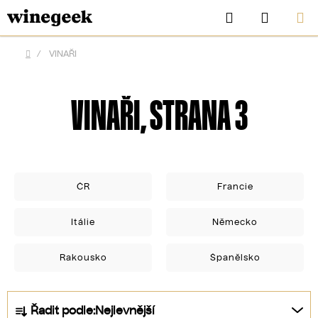
Přejít
Hledat
NÁKUP
na
KOŠÍK
obsah
/
VINAŘI
Domů
VINAŘI
, STRANA 3
ČR
Francie
Itálie
Německo
CZK
Rakousko
Španělsko
Ř
Řadit podle:
Nejlevnější
a