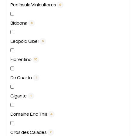
Península Vinicultores
9
Bideona
8
Leopold Uibel
6
Fiorentino
10
De Quarto
1
Gigante
1
Domaine Eric Thill
4
Cros des Calades
7