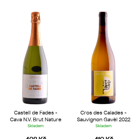
V
ý
p
i
s
p
r
o
d
u
k
t
ů
Castell de Fades -
Cros des Calades -
Cava N.V. Brut Nature
Sauvignon Gavèl 2022
Skladem
Skladem