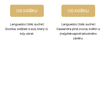
DO KOŠÍKU
DO KOŠÍKU
Languedoc | bílé, suché |
Languedoc | bílé, suché |
Exotika, svěžest a sud, který ví,
Cassandra plná ovoce, květin a
kdy ubrat.
(ne)překvapivě lahodného
závěru.