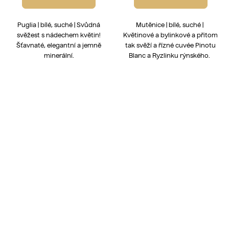
Puglia | bílé, suché | Svůdná
Mutěnice | bílé, suché |
svěžest s nádechem květin!
Květinové a bylinkové a přitom
Šťavnaté, elegantní a jemně
tak svěží a řízné cuvée Pinotu
minerální.
Blanc a Ryzlinku rýnského.