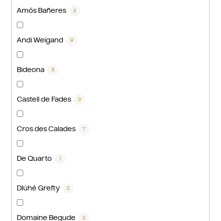
Amós Bañeres
3
Andi Weigand
9
Bideona
8
Castell de Fades
3
Cros des Calades
7
De Quarto
1
Dlúhé Grefty
2
Domaine Begude
2