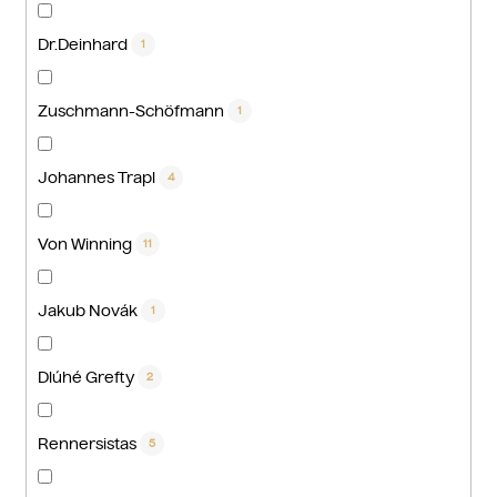
Dr.Deinhard
1
Zuschmann-Schöfmann
1
Johannes Trapl
4
Von Winning
11
Jakub Novák
1
Dlúhé Grefty
2
Rennersistas
5