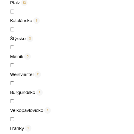
Pfalz
12
Katalánsko
3
Štýrsko
2
Mělník
5
Weinviertel
7
Burgundsko
1
Velkopavlovicko
1
Franky
1