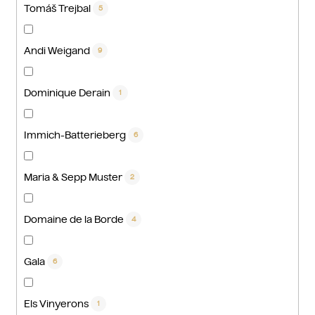
Tomáš Trejbal
5
Andi Weigand
9
Dominique Derain
1
Immich-Batterieberg
6
Maria & Sepp Muster
2
Domaine de la Borde
4
Gala
6
Els Vinyerons
1