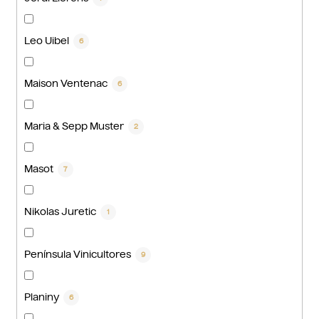
Leo Uibel
6
Maison Ventenac
6
Maria & Sepp Muster
2
Masot
7
Nikolas Juretic
1
Península Vinicultores
9
Planiny
6