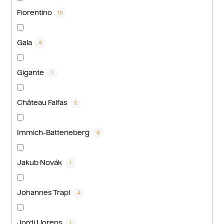
Fiorentino
10
Gala
6
Gigante
1
Château Falfas
2
Immich-Batterieberg
6
Jakub Novák
1
Johannes Trapl
4
Jordi Llorens
1