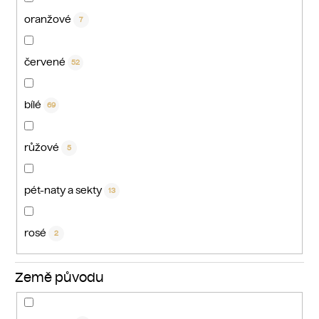
oranžové
7
červené
52
bílé
69
růžové
5
pét-naty a sekty
13
rosé
2
Země původu