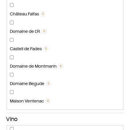
Château Falfas
2
Domaine de L'R
3
Castell de Fades
3
Domaine de Montmarin
6
Domaine Begude
2
Maison Ventenac
6
Víno