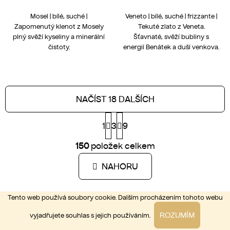
Mosel | bílé, suché |
Veneto | bílé, suché | frizzante |
Zapomenutý klenot z Mosely
Tekuté zlato z Veneta.
plný svěží kyseliny a minerální
Šťavnaté, svěží bubliny s
čistoty.
energií Benátek a duší venkova.
NAČÍST 18 DALŠÍCH
S
1
3
t
9
r
O
á
150
položek celkem
v
n
l
k
NAHORU
á
o
d
v
a
á
Tento web používá soubory cookie. Dalším procházením tohoto webu
Z
c
n
í
á
í
ROZUMÍM
vyjadřujete souhlas s jejich používáním.
p
p