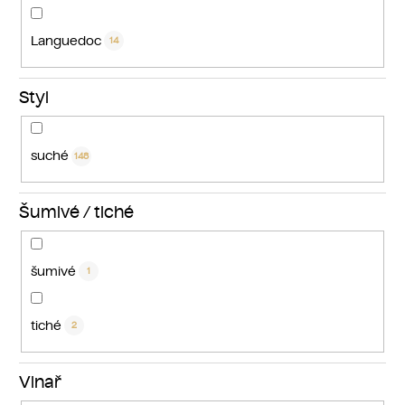
Languedoc
14
Styl
suché
148
Šumivé / tiché
šumivé
1
tiché
2
Vinař