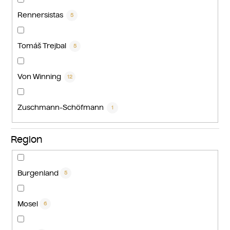
Rennersistas
5
Tomáš Trejbal
5
Von Winning
12
Zuschmann-Schöfmann
1
Region
Burgenland
5
Mosel
6