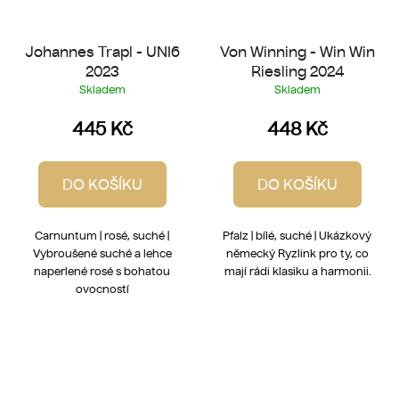
Johannes Trapl - UNI6
Von Winning - Win Win
2023
Riesling 2024
Skladem
Skladem
445 Kč
448 Kč
DO KOŠÍKU
DO KOŠÍKU
Carnuntum | rosé, suché |
Pfalz | bílé, suché | Ukázkový
Vybroušené suché a lehce
německý Ryzlink pro ty, co
naperlené rosé s bohatou
mají rádi klasiku a harmonii.
ovocností