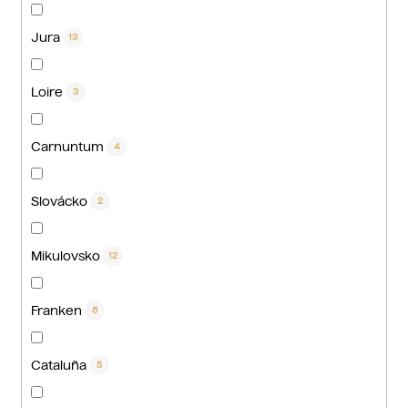
Jura
13
Loire
3
Carnuntum
4
Slovácko
2
Mikulovsko
12
Franken
8
Cataluña
5