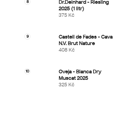
Dr.Deinhard - Riesling
2025 (1 litr)
375 Kč
Castell de Fades - Cava
N.V. Brut Nature
408 Kč
Oveja - Blanca Dry
Muscat 2025
325 Kč