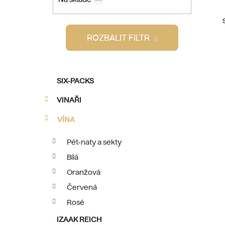
p
a
n
ROZBALIT FILTR
e
l
K
Přeskočit
SIX-PACKS
a
kategorie
i
t
VINAŘI
e
g
VÍNA
o
r
Pét-naty a sekty
i
Bílá
e
Oranžová
Červená
Rosé
IZAAK REICH