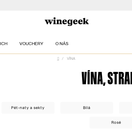
EICH
VOUCHERY
O NÁS
/
VÍNA
Domů
VÍNA
, STRA
Pét-naty a sekty
Bílá
Rosé