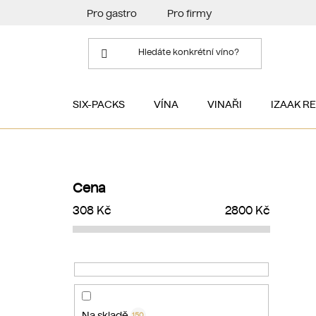
Přejít
Pro gastro
Pro firmy
na
obsah
SIX-PACKS
VÍNA
VINAŘI
IZAAK R
P
o
Cena
s
308
Kč
2800
Kč
t
r
a
n
n
í
Na skladě
150