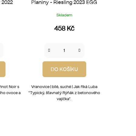
r 2022
Planiny - Riesling 2023 EGG
Skladem
458 Kč
DO KOŠÍKU
Pinot Noir s
Vranovice | bílé, suché | Jak říká Luba
ního ovoce a
"Typický, šťavnatý Rýňák z betonového
vajíčka".