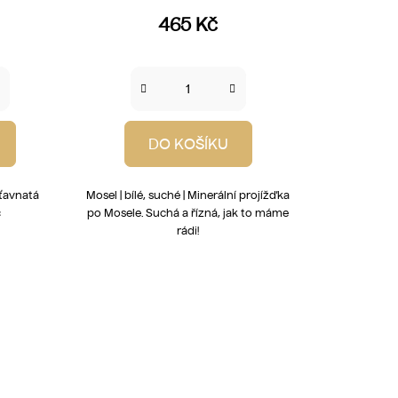
465 Kč
DO KOŠÍKU
Šťavnatá
Mosel | bílé, suché | Minerální projížďka
c
po Mosele. Suchá a řízná, jak to máme
rádi!