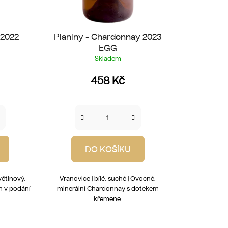
 2022
Planiny - Chardonnay 2023
EGG
Skladem
458 Kč
DO KOŠÍKU
Květinový,
Vranovice | bílé, suché | Ovocné,
ín v podání
minerální Chardonnay s dotekem
křemene.