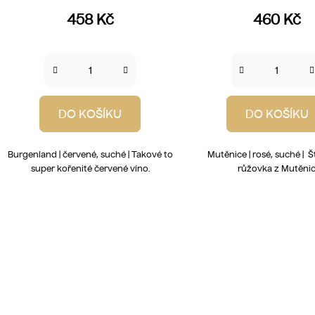
458 Kč
460 Kč
DO KOŠÍKU
DO KOŠÍKU
Burgenland | červené, suché | Takové to
Mutěnice | rosé, suché | 
super kořenité červené víno.
růžovka z Mutěni