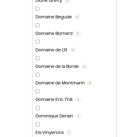
Dlúhé Grefty
2
Domaine Begude
2
Domaine Bornard
5
Domaine de L'R
3
Domaine de la Borde
4
Domaine de Montmarin
6
Domaine Eric Thill
4
Dominique Derain
1
Els Vinyerons
1