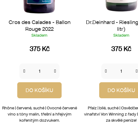
Cros des Calades - Ballon
Dr.Deinhard - Riesling
Rouge 2022
litr)
Skladem
Skladem
375 Kč
375 Kč
DO KOŠÍKU
DO KOŠÍKU
Rhône | červené, suché | Ovocné červené
Pfalz | bílé, suché | Osvědč
víno s tóny malin, třešní a hřejivým
vinařství Von Winning z řady
kořenitým dozvukem.
za skvělé peníze!