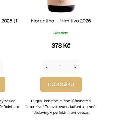
 2025 (1
Fiorentino - Primitivo 2025
Skladem
378 Kč
DO KOŠÍKU
ený základ
Puglia | červené, suché | Šťavnaté a
 Dr.Deinhard
intenzivní! Tmavé ovoce, koření a jemné
třísloviny v perfektní rovnováze.