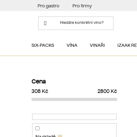
Přejít
Pro gastro
Pro firmy
na
obsah
SIX-PACKS
VÍNA
VINAŘI
IZAAK R
P
o
Cena
s
308
Kč
2800
Kč
t
r
a
n
n
í
Na skladě
151