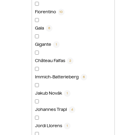
Fiorentino
10
Gala
6
Gigante
1
Château Falfas
2
Immich-Batterieberg
6
Jakub Novák
1
Johannes Trapl
4
Jordi Llorens
1