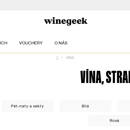
EICH
VOUCHERY
O NÁS
/
VÍNA
Domů
VÍNA
, STRA
Pét-naty a sekty
Bílá
Rosé