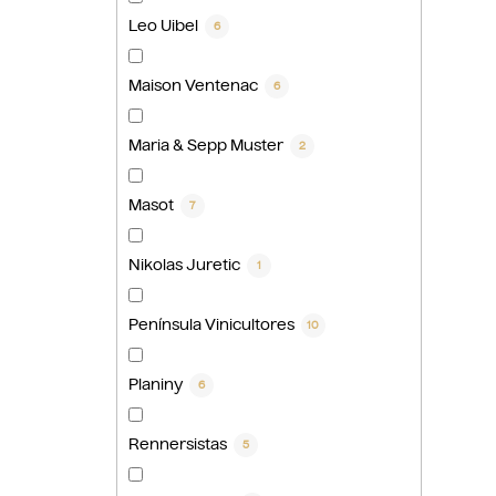
Leo Uibel
6
Maison Ventenac
6
Maria & Sepp Muster
2
Masot
7
Nikolas Juretic
1
Península Vinicultores
10
Planiny
6
Rennersistas
5