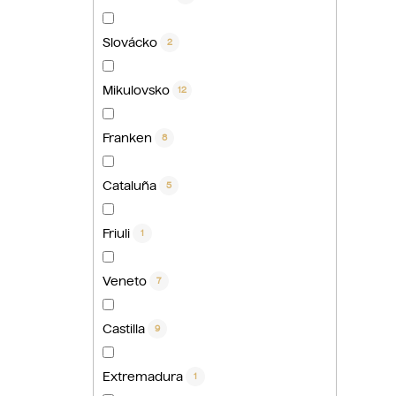
Slovácko
2
Mikulovsko
12
Franken
8
Cataluña
5
Friuli
1
Veneto
7
Castilla
9
Extremadura
1