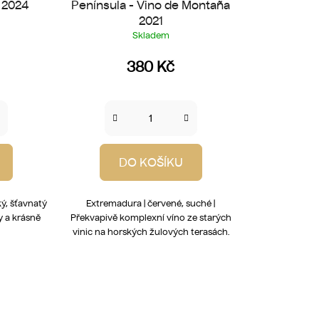
 2024
Península - Vino de Montaña
2021
Skladem
380 Kč
DO KOŠÍKU
ký, šťavnatý
Extremadura | červené, suché |
y a krásně
Překvapivě komplexní víno ze starých
vinic na horských žulových terasách.