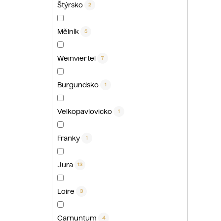
Štýrsko
2
Mělník
5
Weinviertel
7
Burgundsko
1
Velkopavlovicko
1
Franky
1
Jura
13
Loire
3
Carnuntum
4