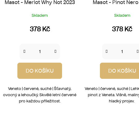
Masot - Merlot Why Not 2023
Masot - Pinot Nero
Skladem
Skladem
378 Kč
378 Kč
DO KOŠÍKU
DO KOŠÍKU
Veneto | červené, suché | Šťavnatý,
Veneto | červené, suché | Leh
ovocný a lehoučký. Skvělé letní červené
pinot z Veneta. Višně, malin
pro každou příležitost.
hladký projev.