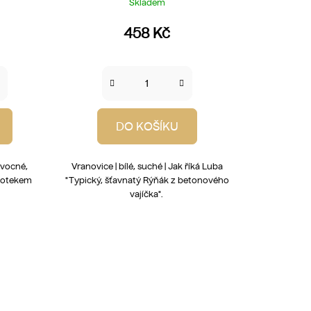
Skladem
458 Kč
DO KOŠÍKU
 Ovocné,
Vranovice | bílé, suché | Jak říká Luba
dotekem
"Typický, šťavnatý Rýňák z betonového
vajíčka".