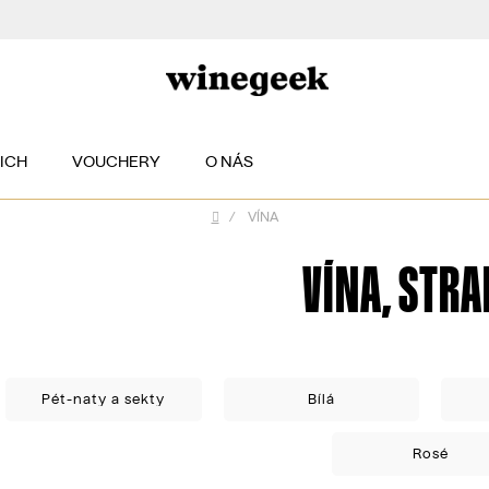
EICH
VOUCHERY
O NÁS
/
VÍNA
Domů
VÍNA
, STRA
Pét-naty a sekty
Bílá
Rosé