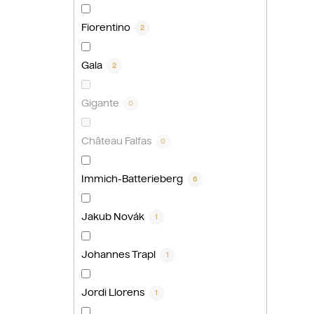
Fiorentino
2
Gala
2
Gigante
0
Château Falfas
0
Immich-Batterieberg
6
Jakub Novák
1
Johannes Trapl
1
Jordi Llorens
1