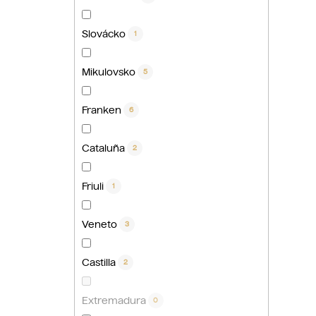
Slovácko
1
Mikulovsko
5
Franken
6
Cataluña
2
Friuli
1
Veneto
3
Castilla
2
Extremadura
0