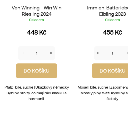
Von Winning - Win Win
Immich-Batterieb
Riesling 2024
Elbling 2023
Skladem
Skladem
448 Kč
455 Kč
DO KOŠÍKU
DO KOŠÍKU
Pfalz | bílé, suché | Ukázkový německý
Mosel | bílé, suché | Zapomen
Ryzlink pro ty, co mají rádi klasiku a
Mosely plný svěží kyseliny a
harmonii.
čistoty.