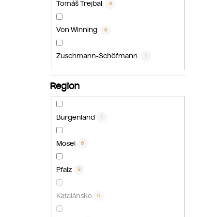
Tomáš Trejbal
3
Von Winning
9
Zuschmann-Schöfmann
1
Region
Burgenland
1
Mosel
6
Pfalz
9
Katalánsko
0