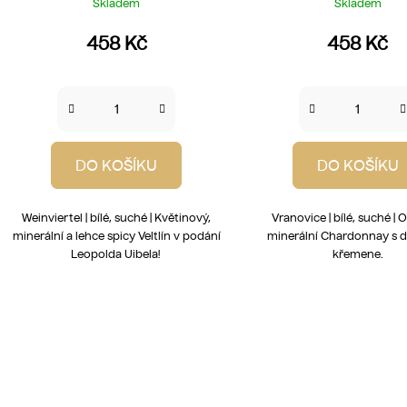
Skladem
Skladem
458 Kč
458 Kč
DO KOŠÍKU
DO KOŠÍKU
Weinviertel | bílé, suché | Květinový,
Vranovice | bílé, suché |
minerální a lehce spicy Veltlín v podání
minerální Chardonnay s 
Leopolda Uibela!
křemene.