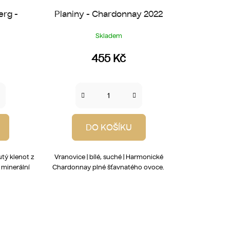
erg -
Planiny - Chardonnay 2022
Skladem
455 Kč
DO KOŠÍKU
utý klenot z
Vranovice | bílé, suché | Harmonické
 minerální
Chardonnay plné šťavnatého ovoce.