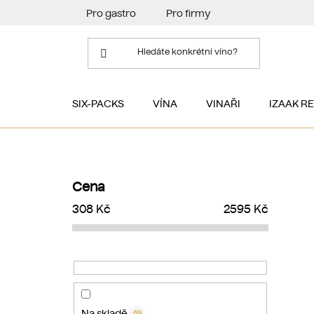
Přejít
Pro gastro
Pro firmy
na
obsah
SIX-PACKS
VÍNA
VINAŘI
IZAAK R
P
o
Cena
s
308
Kč
2595
Kč
t
r
a
n
n
í
Na skladě
69