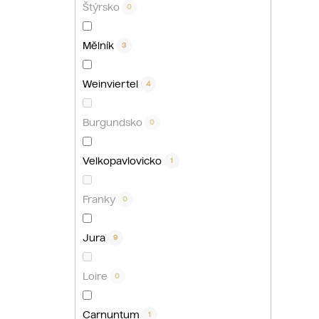
Štýrsko
0
Mělník
3
Weinviertel
4
Burgundsko
0
Velkopavlovicko
1
Franky
0
Jura
9
Loire
0
Carnuntum
1