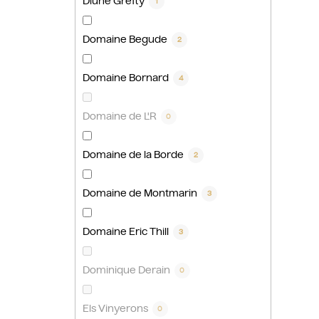
Dlúhé Grefty
1
Domaine Begude
2
Domaine Bornard
4
Domaine de L'R
0
Domaine de la Borde
2
Domaine de Montmarin
3
Domaine Eric Thill
3
Dominique Derain
0
Els Vinyerons
0