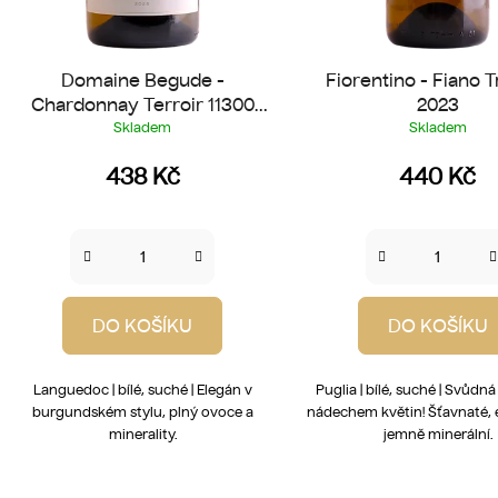
Domaine Begude -
Fiorentino - Fiano T
Chardonnay Terroir 11300
2023
2025
Skladem
Skladem
438 Kč
440 Kč
DO KOŠÍKU
DO KOŠÍKU
Languedoc | bílé, suché | Elegán v
Puglia | bílé, suché | Svůdná
burgundském stylu, plný ovoce a
nádechem květin! Šťavnaté, 
minerality.
jemně minerální.