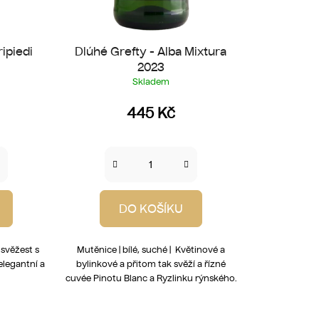
ripiedi
Dlúhé Grefty - Alba Mixtura
2023
Skladem
445 Kč
DO KOŠÍKU
 svěžest s
Mutěnice | bílé, suché | Květinové a
elegantní a
bylinkové a přitom tak svěží a řízné
cuvée Pinotu Blanc a Ryzlinku rýnského.