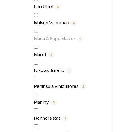
Leo Uibel
3
Maison Ventenac
4
Maria & Sepp Muster
0
Masot
3
Nikolas Juretic
1
Península Vinicultores
2
Planiny
3
Rennersistas
1