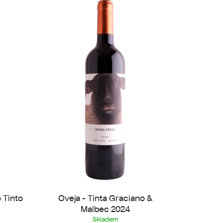
n
í
p
r
o
d
u
k
t
ů
 Tinto
Oveja - Tinta Graciano &
Malbec 2024
Skladem