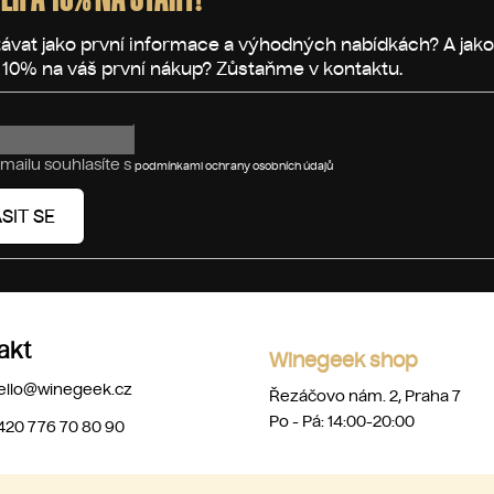
p
r
v
k
y
v
ý
mailu souhlasíte s
p
podmínkami ochrany osobních údajů
i
s
SIT SE
u
akt
Winegeek shop
ello
@
winegeek.cz
Řezáčovo nám. 2, Praha 7
Po - Pá: 14:00-20:00
420 776 70 80 90