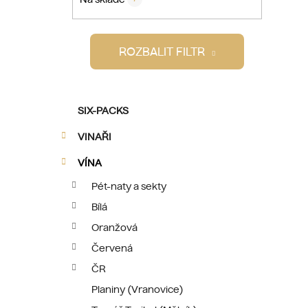
p
a
i
n
ROZBALIT FILTR
e
l
K
Přeskočit
SIX-PACKS
a
kategorie
t
VINAŘI
e
g
VÍNA
o
Pét-naty a sekty
r
Bílá
i
e
Oranžová
Červená
ČR
Planiny (Vranovice)