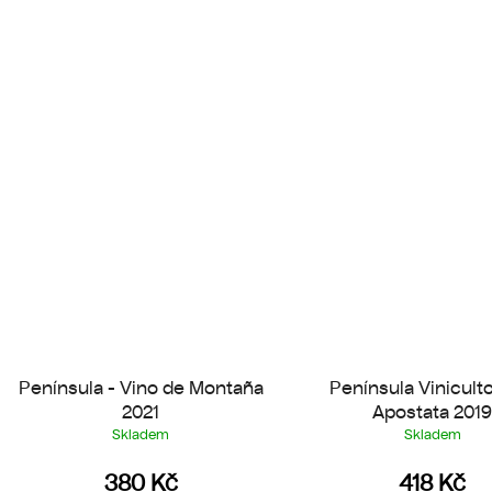
Península - Vino de Montaña
Península Vinicult
2021
Apostata 201
Skladem
Skladem
380 Kč
418 Kč