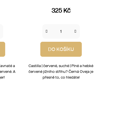
325 Kč
DO KOŠÍKU
Šťavnaté a
Castilla | červené, suché | Plné a hebké
ervené. A
červené jižního střihu? Černá Oveja je
er!
přesně to, co hledáte!