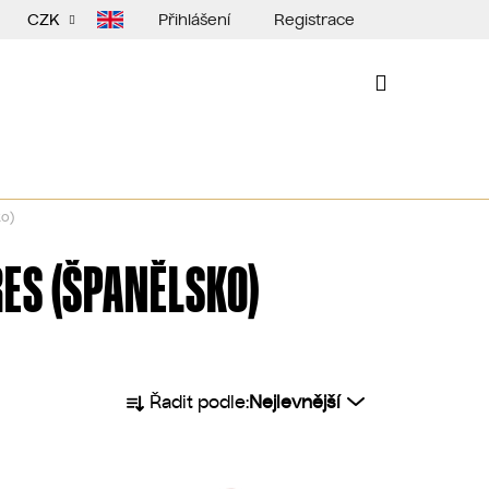
Přihlášení
Registrace
CZK
NÁKUPNÍ
KOŠÍK
ko)
ES (ŠPANĚLSKO)
Ř
Řadit podle:
Nejlevnější
a
z
e