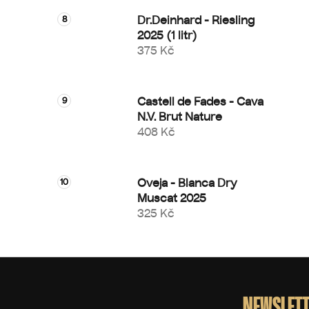
Dr.Deinhard - Riesling
2025 (1 litr)
375 Kč
Castell de Fades - Cava
N.V. Brut Nature
408 Kč
Oveja - Blanca Dry
Muscat 2025
325 Kč
Z
á
p
NEWSLETT