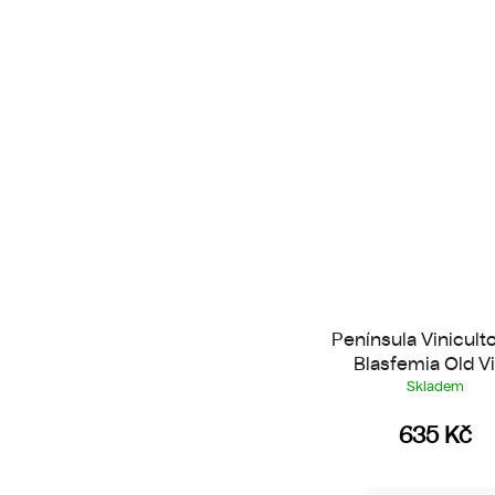
Península Vinicult
Blasfemia Old V
Tempranillo
Skladem
635 Kč