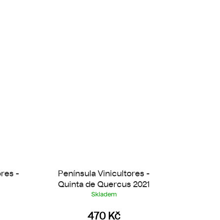
ores -
Península Vinicultores -
9
Quinta de Quercus 2021
Skladem
470 Kč