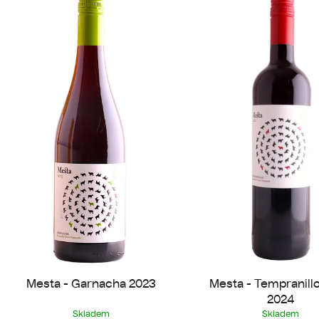
ý
p
s
p
r
o
d
u
k
t
ů
Mesta - Garnacha 2023
Mesta - Tempranillo
2024
Skladem
Skladem