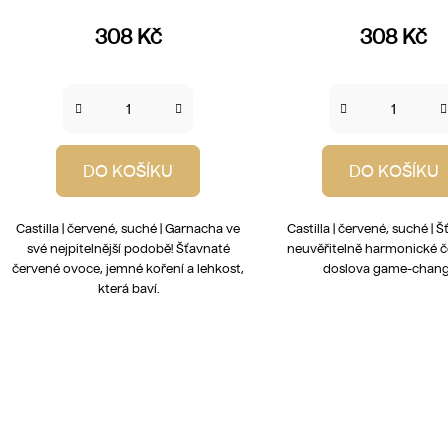
308 Kč
308 Kč
DO KOŠÍKU
DO KOŠÍKU
Castilla | červené, suché | Garnacha ve
Castilla | červené, suché | 
své nejpitelnější podobě! Šťavnaté
neuvěřitelně harmonické č
červené ovoce, jemné koření a lehkost,
doslova game-chang
která baví.