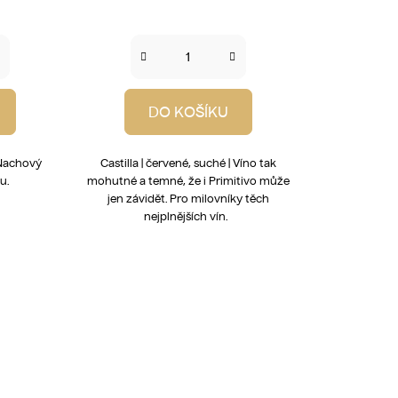
DO KOŠÍKU
| Nachový
Castilla | červené, suché | Víno tak
u.
mohutné a temné, že i Primitivo může
jen závidět. Pro milovníky těch
nejplnějších vín.