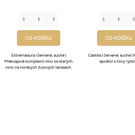
DO KOŠÍKU
DO KOŠÍKU
Extremadura | červené, suché |
Castilla | červené, suché 
Překvapivě komplexní víno ze starých
apoštol s tóny rybíz
vinic na horských žulových terasách.