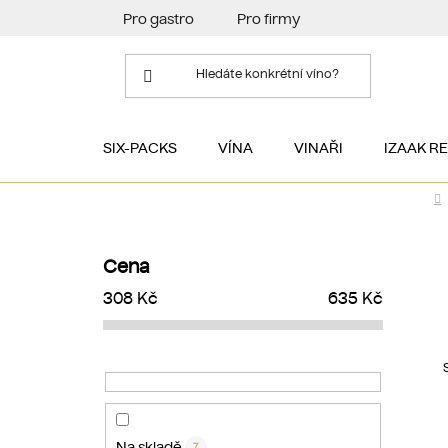
Přejít
Pro gastro
Pro firmy
na
obsah
SIX-PACKS
VÍNA
VINAŘI
IZAAK R
P
o
Cena
s
308
Kč
635
Kč
t
r
a
n
n
í
Na skladě
7