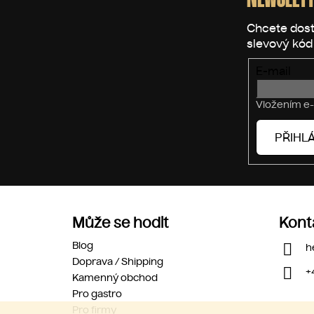
a
t
í
E-mail
Vložením e-
PŘIHLÁ
Může se hodit
Kont
Blog
h
Doprava / Shipping
+
Kamenný obchod
Pro gastro
Pro firmy